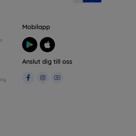
n
Mobilapp
n
Anslut dig till oss
icy