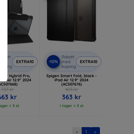
abatt
Rabatt
-10%
med
EXTRA10
med
EXTRA10
kupong
kupong
ltra Hybrid Pro,
Spigen Smart Fold, black -
Pad Air 12.9" 2024
iPad Air 12.9" 2024
ACS07668)
(ACS07676)
737 kr
403 kr
663 kr
363 kr
lager > 5 st
I lager > 5 st
«
1
»