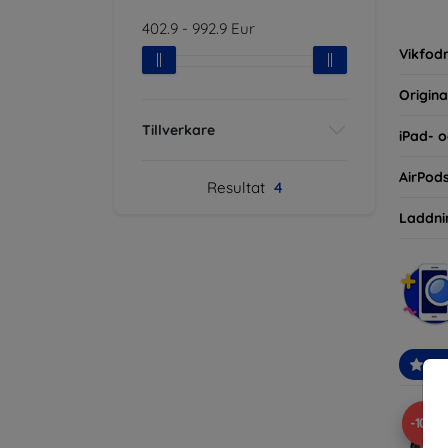
inte ba
402.9
-
992.9
Eur
eller d
Vikfodr
Origina
Tillverkare
iPad- o
AirPod
Resultat
4
Laddni
Re
-10%