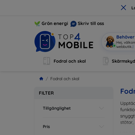
×
L
Grön energi
Skriv till oss
Behöver 
Hej, välkom
webbutik.
|
Fodral och skal
Skärmsky
Fodral och skal
Fodr
FILTER
Upptäc
Tillgänglighet
funktio
snyggt 
stötar,
Pris
Välj bl