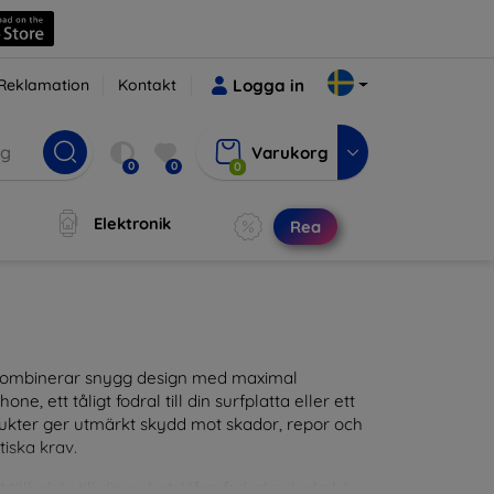
Reklamation
Kontakt
Logga in
Varukorg
0
0
0
Elektronik
Rea
m kombinerar snygg design med maximal
ne, ett tåligt fodral till din surfplatta eller ett
odukter ger utmärkt skydd mot skador, repor och
tiska krav.
tillbehör till din enhet. Våra fodral och skal är