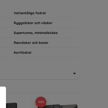
rerad del av din vardagsoutfit. För teknikälskare
Vattentåliga fodral
Ryggsäckar och väskor
Supertunna, minimalistiska
Resväskor och boxar
Kortfodral
-10%