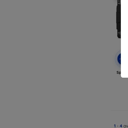
-10
Spigen
i
1
-
4
av