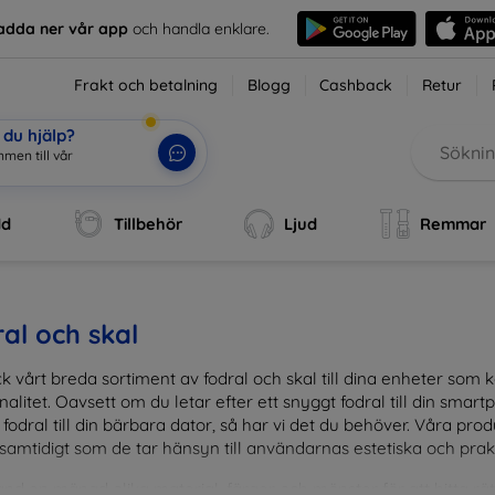
adda ner vår app
och handla enklare.
Frakt och betalning
Blogg
Cashback
Retur
du hjälp?
men till vår
dd
Tillbehör
Ljud
Remmar
al och skal
k vårt breda sortiment av fodral och skal till dina enheter so
nalitet. Oavsett om du letar efter ett snyggt fodral till din smartpho
fodral till din bärbara dator, så har vi det du behöver. Våra pr
 samtidigt som de tar hänsyn till användarnas estetiska och prak
and en mängd olika material, färger och mönster för att hitta rätt 