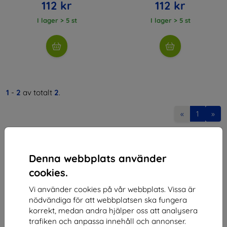
112 kr
112 kr
I lager > 5 st
I lager > 5 st
1
-
2
av totalt
2
.
«
1
»
Denna webbplats använder
cookies.
Vi använder cookies på vår webbplats. Vissa är
Shield-SK s.r.o.
nödvändiga för att webbplatsen ska fungera
korrekt, medan andra hjälper oss att analysera
Organisationsnummer:
46701494
trafiken och anpassa innehåll och annonser.
Momsregistreringsnummer:
SK2023549671