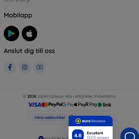
Mobilapp
Anslut dig till oss
©
2026
top4mobile.se. Alla rättigheter förbehållna.
Top4Mobile.se
Våra webbutiker
Excellent
4.6
13575 reviews
AI powered by
Eurion