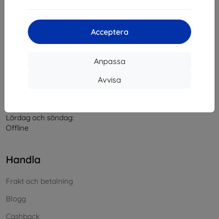
Kontakt
Acceptera
info@top4mobile.eu
Anpassa
Skriv till oss
Avvisa
Måndag till fredag:
På nätet
8:00 - 16:00
Lördag och söndag:
Offline
Handla
Frakt och betalning
Blogg
Cashback