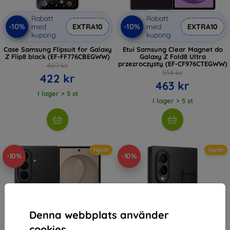
Rabatt
Rabatt
-10%
-10%
med
EXTRA10
med
EXTRA10
kupong
kupong
Case Samsung Flipsuit for Galaxy
Etui Samsung Clear Magnet do
Z Flip8 black (EF-FF776CBEGWW)
Galaxy Z Fold8 Ultra
przezroczysty (EF-CF976CTEGWW)
469 kr
514 kr
422 kr
463 kr
I lager > 5 st
I lager > 5 st
Nyhet
Nyhet
-10%
-10%
Denna webbplats använder
cookies.