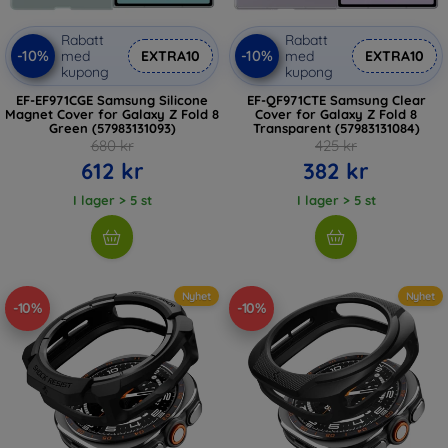
Rabatt
Rabatt
-10%
-10%
med
EXTRA10
med
EXTRA10
kupong
kupong
EF-EF971CGE Samsung Silicone
EF-QF971CTE Samsung Clear
Magnet Cover for Galaxy Z Fold 8
Cover for Galaxy Z Fold 8
Green (57983131093)
Transparent (57983131084)
680 kr
425 kr
612 kr
382 kr
I lager > 5 st
I lager > 5 st
Nyhet
Nyhet
-10%
-10%