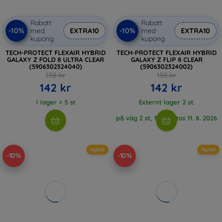
Rabatt
Rabatt
-10%
-10%
med
EXTRA10
med
EXTRA10
kupong
kupong
TECH-PROTECT FLEXAIR HYBRID
TECH-PROTECT FLEXAIR HYBRID
GALAXY Z FOLD 8 ULTRA CLEAR
GALAXY Z FLIP 8 CLEAR
(5906302324040)
(5906302324002)
158 kr
158 kr
142 kr
142 kr
I lager > 5 st
Externt lager 2 st.
på väg 2 st, förväntas 11. 8. 2026
Nyhet
Nyhet
-10%
-10%