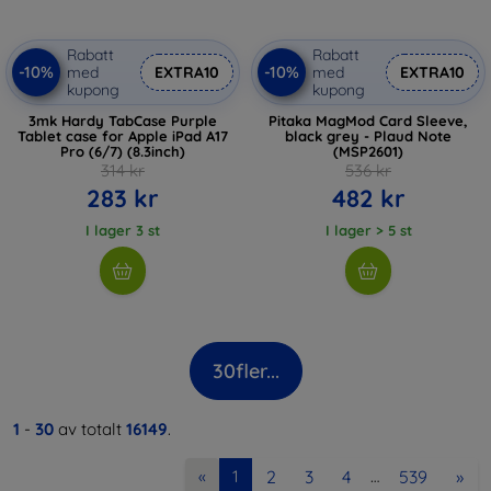
Rabatt
Rabatt
-10%
-10%
med
EXTRA10
med
EXTRA10
kupong
kupong
3mk Hardy TabCase Purple
Pitaka MagMod Card Sleeve,
Tablet case for Apple iPad A17
black grey - Plaud Note
Pro (6/7) (8.3inch)
(MSP2601)
314 kr
536 kr
283 kr
482 kr
I lager 3 st
I lager > 5 st
30
fler...
1
-
30
av totalt
16149
.
2
3
4
539
»
«
1
…