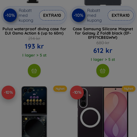
Rabatt
Rabatt
-10%
-10%
med
EXTRA10
med
EXTRA10
kupong
kupong
Puluz waterproof diving case for
Case Samsung Silicone Magnet
DJI Osmo Action 6 (up to 60m)
for Galaxy Z Fold8 black (EF-
EF971CBEGWW)
214 kr
680 kr
193 kr
612 kr
I lager > 5 st
I lager > 5 st
Nyhet
Nyhet
-10%
-10%