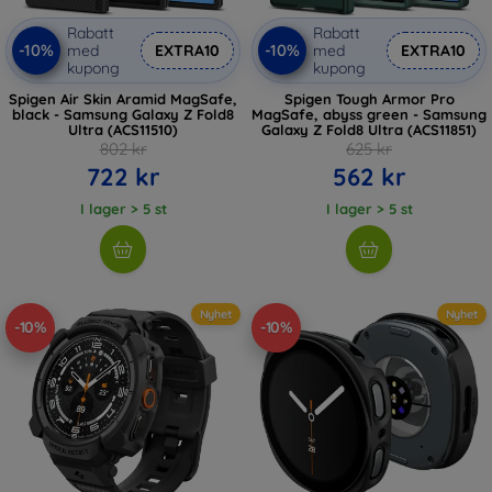
Rabatt
Rabatt
-10%
-10%
med
EXTRA10
med
EXTRA10
kupong
kupong
Spigen Air Skin Aramid MagSafe,
Spigen Tough Armor Pro
black - Samsung Galaxy Z Fold8
MagSafe, abyss green - Samsung
Ultra (ACS11510)
Galaxy Z Fold8 Ultra (ACS11851)
802 kr
625 kr
722 kr
562 kr
I lager > 5 st
I lager > 5 st
Nyhet
Nyhet
-10%
-10%