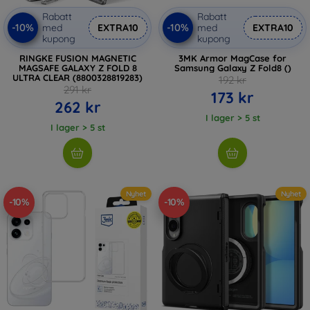
Rabatt
Rabatt
-10%
-10%
med
EXTRA10
med
EXTRA10
kupong
kupong
RINGKE FUSION MAGNETIC
3MK Armor MagCase for
MAGSAFE GALAXY Z FOLD 8
Samsung Galaxy Z Fold8 ()
ULTRA CLEAR (8800328819283)
192 kr
291 kr
173 kr
262 kr
I lager > 5 st
I lager > 5 st
Nyhet
Nyhet
-10%
-10%