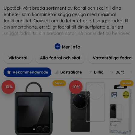
Upptäck vårt breda sortiment av fodral och skal till dina
enheter som kombinerar snygg design med maximal
funktionalitet. Oavsett om du letar efter ett snyggt fodral till
din smartphone, ett tåligt fodral till din surfplatta eller ett
snyggt fodral till din bärbara dator, så har vi det du behöver.
Våra produkter ger utmärkt skydd mot skador, repor och
stötar, samtidigt som de tar hänsyn till användarnas
Mer info
estetiska och praktiska krav.
Vikfodral
Alla fodral och skal
Vattentåliga fodral
Välj bland en mängd olika material, färger och mönster för
att hitta rätt tillbehör till din enhet. Våra fodral och skal är
Rekommenderade
Bästsäljare
Billig
Dyrt
inte bara praktiska utan också moderiktiga, vilket gör dem
till en integrerad del av din vardagsoutfit. För teknikälskare
Nyhet
Nyhet
-10%
-10%
eller de som bara vill skydda sin investering, vi finns här för
dig.