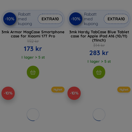
Rabatt
Rabatt
-10%
-10%
med
EXTRA10
med
EXTRA10
kupong
kupong
3mk Armor MagCase Smartphone
3mk Hardy TabCase Blue Tablet
case for Xiaomi 17T Pro
case for Apple iPad A16 (10/11)
(11inch)
192 kr
314 kr
173 kr
283 kr
I lager > 5 st
I lager > 5 st
Nyhet
Nyhet
-10%
-10%