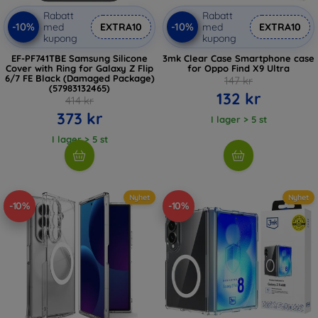
Rabatt
Rabatt
-10%
-10%
med
EXTRA10
med
EXTRA10
kupong
kupong
EF-PF741TBE Samsung Silicone
3mk Clear Case Smartphone case
Cover with Ring for Galaxy Z Flip
for Oppo Find X9 Ultra
6/7 FE Black (Damaged Package)
147 kr
(57983132465)
132 kr
414 kr
373 kr
I lager > 5 st
I lager > 5 st
Nyhet
Nyhet
-10%
-10%