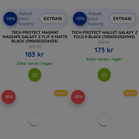
Rabatt
Rabatt
-10%
-10%
med
EXTRA10
med
EXTRA10
kupong
kupong
TECH-PROTECT MAGMAT
TECH-PROTECT WALLET GALAXY Z
MAGSAFE GALAXY Z FLIP 8 MATTE
FOLD 8 BLACK (5906302324545)
BLACK (5906302324033)
192 kr
203 kr
173 kr
183 kr
Sista varan i lager
Sista varan i lager
Nyhet
Nyhet
-10%
-10%