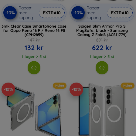
Rabatt
Rabatt
-10%
-10%
med
EXTRA10
med
EXTRA10
kupong
kupong
3mk Clear Case Smartphone case
Spigen Slim Armor Pro S
for Oppo Reno 16 F / Reno 16 FS
MagSafe, black - Samsung
(CPH2859)
Galaxy Z Fold8 (ACS11779)
147 kr
691 kr
132 kr
622 kr
I lager > 5 st
I lager > 5 st
Nyhet
Nyhet
-10%
-10%