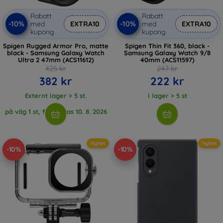
Rabatt
Rabatt
-10%
-10%
med
EXTRA10
med
EXTRA10
kupong
kupong
Spigen Rugged Armor Pro, matte
Spigen Thin Fit 360, black -
black - Samsung Galaxy Watch
Samsung Galaxy Watch 9/8
Ultra 2 47mm (ACS11612)
40mm (ACS11597)
425 kr
247 kr
382 kr
222 kr
Externt lager > 5 st.
I lager > 5 st
på väg 1 st, förväntas 10. 8. 2026
Nyhet
Nyhet
-10%
-10%