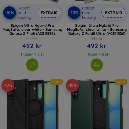
Rabatt
Rabatt
-10%
-10%
med
EXTRA10
med
EXTRA10
kupong
kupong
Spigen Ultra Hybrid Pro
Spigen Ultra Hybrid Pro
MagSafe, clear white - Samsung
MagSafe, clear white - Samsung
Galaxy Z Flip8 (ACS11524)
Galaxy Z Fold8 Ultra (ACS11506)
547 kr
547 kr
492 kr
492 kr
I lager > 5 st
I lager > 5 st
Nyhet
Nyhet
-10%
-10%