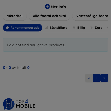
Våra produkter ger utmärkt skydd mot skador, repor och
stötar, samtidigt som de tar hänsyn till användarnas
Mer info
estetiska och praktiska krav.
Vikfodral
Alla fodral och skal
Vattentåliga fodral
Välj bland en mängd olika material, färger och mönster för
att hitta rätt tillbehör till din enhet. Våra fodral och skal är
Rekommenderade
Bästsäljare
Billig
Dyrt
inte bara praktiska utan också moderiktiga, vilket gör dem
till en integrerad del av din vardagsoutfit. För teknikälskare
eller de som bara vill skydda sin investering, vi finns här för
I did not find any active products.
dig.
0
-
0
av totalt
0
.
«
1
»