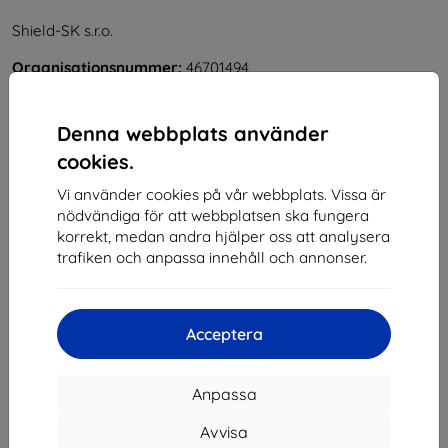
Shield-SK s.r.o.
Organisationsnummer:
46701494
Momsregistreringsnummer:
SK2023549671
Denna webbplats använder
Kontakt
cookies.
Vi använder cookies på vår webbplats. Vissa är
info@top4mobile.eu
nödvändiga för att webbplatsen ska fungera
Skriv till oss
korrekt, medan andra hjälper oss att analysera
trafiken och anpassa innehåll och annonser.
Måndag till fredag:
På nätet
8:00 - 16:00
Lördag och söndag:
Acceptera
Offline
Anpassa
Handla
Avvisa