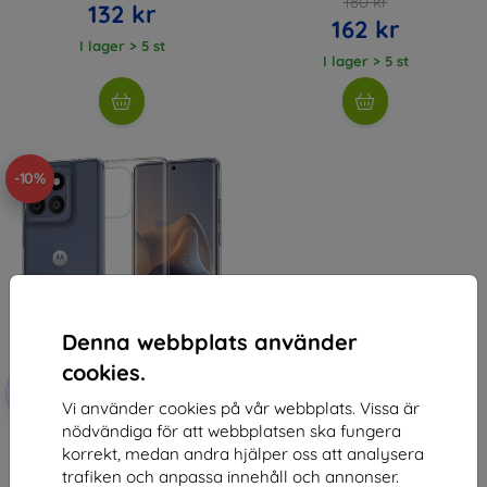
180 kr
132 kr
162 kr
I lager > 5 st
I lager > 5 st
-10%
Denna webbplats använder
cookies.
Rabatt
-10%
med
EXTRA10
Vi använder cookies på vår webbplats. Vissa är
kupong
nödvändiga för att webbplatsen ska fungera
TECH-PROTECT FLEXAIR
korrekt, medan andra hjälper oss att analysera
MOTOROLA EDGE 60 FUSION
KLAR (5906302363865)
trafiken och anpassa innehåll och annonser.