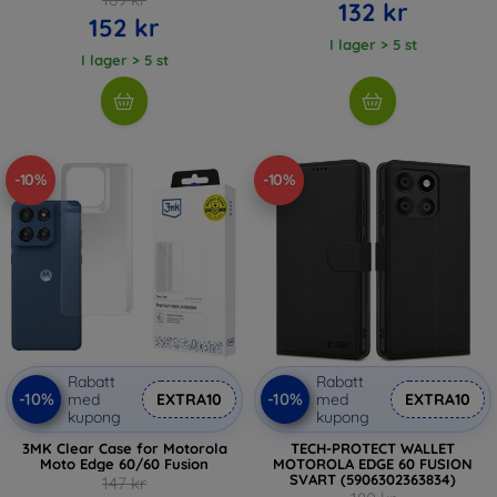
132 kr
152 kr
I lager > 5 st
I lager > 5 st
-10%
-10%
Rabatt
Rabatt
-10%
-10%
med
EXTRA10
med
EXTRA10
kupong
kupong
3MK Clear Case for Motorola
TECH-PROTECT WALLET
Moto Edge 60/60 Fusion
MOTOROLA EDGE 60 FUSION
SVART (5906302363834)
147 kr