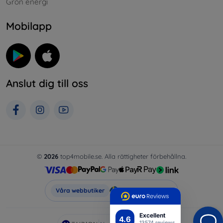
Grön energi
Mobilapp
Anslut dig till oss
©
2026
top4mobile.se. Alla rättigheter förbehållna.
Top4Mobile.se
Våra webbutiker
Excellent
4.6
13574 reviews