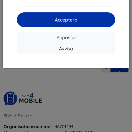
147 kr
132 kr
I lager 3 st
Acceptera
Anpassa
Avvisa
1
-
5
av totalt
5
.
«
1
»
Shield-SK s.r.o.
Organisationsnummer:
46701494