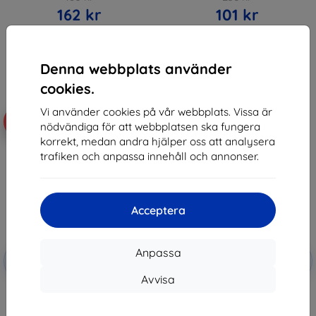
162 kr
101 kr
I lager 5 st
Sista varan i lager
Denna webbplats använder
cookies.
Vi använder cookies på vår webbplats. Vissa är
-10%
-10%
nödvändiga för att webbplatsen ska fungera
korrekt, medan andra hjälper oss att analysera
trafiken och anpassa innehåll och annonser.
Acceptera
Rabatt
Rabatt
Anpassa
-10%
-10%
med
EXTRA10
med
EXTRA10
kupong
kupong
Avvisa
Beline Silicone Case Xiaomi
Beline Silicone Case Xiaomi
Redmi Note 13 5G red
Redmi Note 13 5G black
125 kr
125 kr