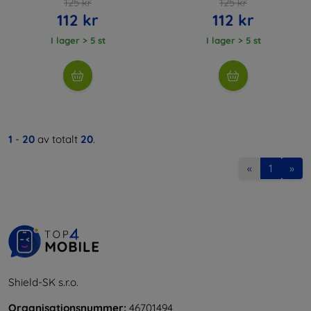
125 kr
125 kr
112 kr
112 kr
I lager > 5 st
I lager > 5 st
1
-
20
av totalt
20
.
«
1
»
Shield-SK s.r.o.
Organisationsnummer:
46701494