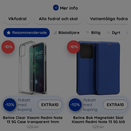
Våra produkter ger utmärkt skydd mot skador, repor och
stötar, samtidigt som de tar hänsyn till användarnas
Mer info
estetiska och praktiska krav.
Vikfodral
Alla fodral och skal
Vattentåliga fodral
Välj bland en mängd olika material, färger och mönster för
att hitta rätt tillbehör till din enhet. Våra fodral och skal är
Rekommenderade
Bästsäljare
Billig
Dyrt
inte bara praktiska utan också moderiktiga, vilket gör dem
till en integrerad del av din vardagsoutfit. För teknikälskare
-10%
-10%
eller de som bara vill skydda sin investering, vi finns här för
dig.
Rabatt
Rabatt
-10%
-10%
med
EXTRA10
med
EXTRA10
kupong
kupong
Beline Clear Xiaomi Redmi Note
Beline Bok Magnetiskt Skal
13 5G Case transparent 1mm
Xiaomi Redmi Note 13 5G blå
125 kr
125 kr