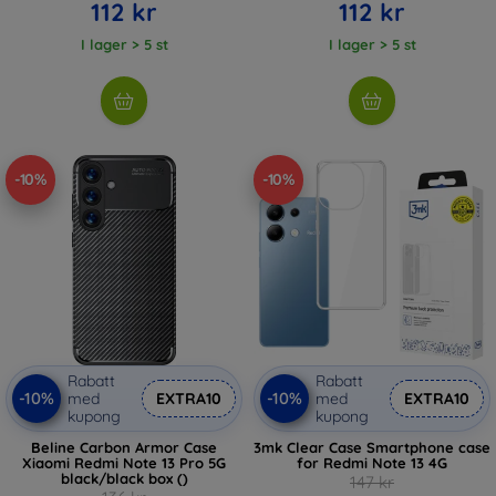
112 kr
112 kr
I lager > 5 st
I lager > 5 st
-10%
-10%
Rabatt
Rabatt
-10%
-10%
med
EXTRA10
med
EXTRA10
kupong
kupong
Beline Carbon Armor Case
3mk Clear Case Smartphone case
Xiaomi Redmi Note 13 Pro 5G
for Redmi Note 13 4G
black/black box ()
147 kr