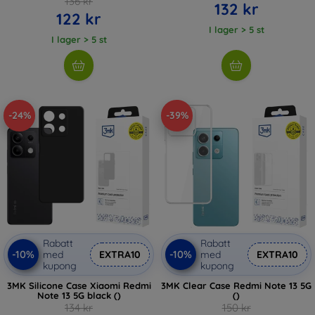
136 kr
132 kr
122 kr
I lager > 5 st
I lager > 5 st
-24%
-39%
Rabatt
Rabatt
-10%
-10%
med
EXTRA10
med
EXTRA10
kupong
kupong
3MK Silicone Case Xiaomi Redmi
3MK Clear Case Redmi Note 13 5G
Note 13 5G black ()
()
134 kr
150 kr