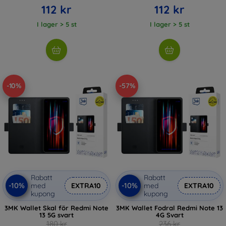
112 kr
112 kr
I lager > 5 st
I lager > 5 st
-10%
-57%
Rabatt
Rabatt
-10%
-10%
med
EXTRA10
med
EXTRA10
kupong
kupong
3MK Wallet Skal för Redmi Note
3MK Wallet Fodral Redmi Note 13
13 5G svart
4G Svart
180 kr
236 kr