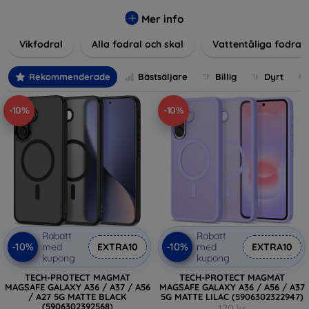
Våra produkter ger utmärkt skydd mot skador, repor och
stötar, samtidigt som de tar hänsyn till användarnas
Mer info
estetiska och praktiska krav.
Vikfodral
Alla fodral och skal
Vattentåliga fodral
Välj bland en mängd olika material, färger och mönster för
att hitta rätt tillbehör till din enhet. Våra fodral och skal är
Rekommenderade
Bästsäljare
Billig
Dyrt
inte bara praktiska utan också moderiktiga, vilket gör dem
till en integrerad del av din vardagsoutfit. För teknikälskare
-10%
-10%
eller de som bara vill skydda sin investering, vi finns här för
dig.
Rabatt
Rabatt
-10%
-10%
med
EXTRA10
med
EXTRA10
kupong
kupong
TECH-PROTECT MAGMAT
TECH-PROTECT MAGMAT
MAGSAFE GALAXY A36 / A37 / A56
MAGSAFE GALAXY A36 / A56 / A37
/ A27 5G MATTE BLACK
5G MATTE LILAC (5906302322947)
(5906302392568)
170 kr