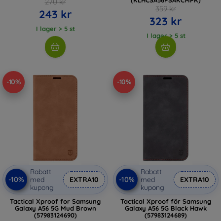
270 kr
359 kr
243 kr
323 kr
I lager > 5 st
I lager > 5 st
-10%
-10%
Rabatt
Rabatt
-10%
-10%
med
EXTRA10
med
EXTRA10
kupong
kupong
Tactical Xproof for Samsung
Tactical Xproof för Samsung
Galaxy A56 5G Mud Brown
Galaxy A56 5G Black Hawk
(57983124690)
(57983124689)