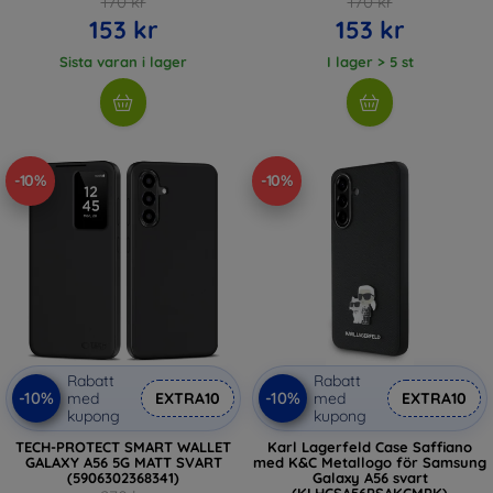
170 kr
170 kr
153 kr
153 kr
Sista varan i lager
I lager > 5 st
-10%
-10%
Rabatt
Rabatt
-10%
-10%
med
EXTRA10
med
EXTRA10
kupong
kupong
TECH-PROTECT SMART WALLET
Karl Lagerfeld Case Saffiano
GALAXY A56 5G MATT SVART
med K&C Metallogo för Samsung
(5906302368341)
Galaxy A56 svart
(KLHCSA56PSAKCMPK)