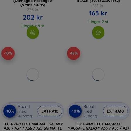
(Damaged Packageú
BLACK (5906302392452)
(57983130793)
181 kr
225 kr
163 kr
202 kr
I lager 2 st
I lager > 5 st
-10%
-16%
Rabatt
Rabatt
-10%
-10%
med
EXTRA10
med
EXTRA10
kupong
kupong
TECH-PROTECT MAGMAT GALAXY
TECH-PROTECT MAGMAT
A36 / A37 / A56 / A27 5G MATTE
MAGSAFE GALAXY A36 / A56 / A37