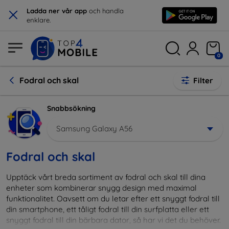
×
Ladda ner vår app
och handla
enklare.
0
Fodral och skal
Filter
Snabbsökning
Samsung Galaxy A56
Fodral och skal
Upptäck vårt breda sortiment av fodral och skal till dina
enheter som kombinerar snygg design med maximal
funktionalitet. Oavsett om du letar efter ett snyggt fodral till
din smartphone, ett tåligt fodral till din surfplatta eller ett
snyggt fodral till din bärbara dator, så har vi det du behöver.