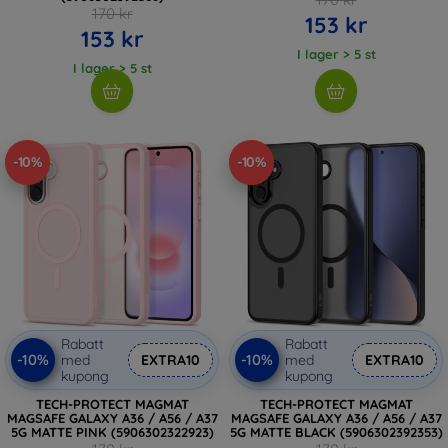
170 kr
153 kr
153 kr
I lager > 5 st
I lager > 5 st
-10%
-10%
Rabatt
Rabatt
-10%
-10%
med
EXTRA10
med
EXTRA10
kupong
kupong
TECH-PROTECT MAGMAT
TECH-PROTECT MAGMAT
MAGSAFE GALAXY A36 / A56 / A37
MAGSAFE GALAXY A36 / A56 / A37
5G MATTE PINK (5906302322923)
5G MATTE BLACK (5906302392353)