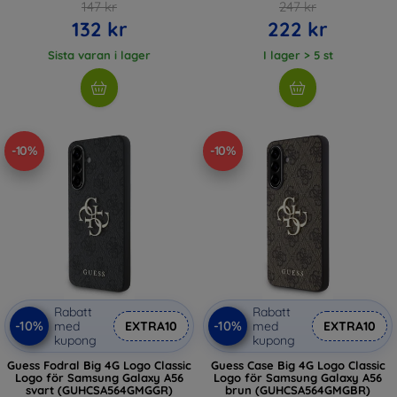
147 kr
247 kr
132 kr
222 kr
Sista varan i lager
I lager > 5 st
-10%
-10%
Rabatt
Rabatt
-10%
-10%
med
EXTRA10
med
EXTRA10
kupong
kupong
Guess Fodral Big 4G Logo Classic
Guess Case Big 4G Logo Classic
Logo för Samsung Galaxy A56
Logo för Samsung Galaxy A56
svart (GUHCSA564GMGGR)
brun (GUHCSA564GMGBR)