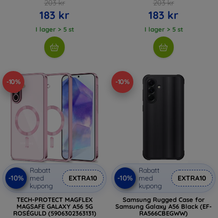
203 kr
203 kr
183 kr
183 kr
I lager > 5 st
I lager > 5 st
-10%
-10%
Rabatt
Rabatt
-10%
-10%
med
EXTRA10
med
EXTRA10
kupong
kupong
TECH-PROTECT MAGFLEX
Samsung Rugged Case for
MAGSAFE GALAXY A56 5G
Samsung Galaxy A56 Black (EF-
ROSÉGULD (5906302363131)
RA566CBEGWW)