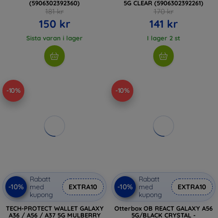
(5906302392360)
5G CLEAR (5906302392261)
181 kr
170 kr
150 kr
141 kr
Sista varan i lager
I lager 2 st
-10%
-10%
Rabatt
Rabatt
-10%
-10%
med
EXTRA10
med
EXTRA10
kupong
kupong
TECH-PROTECT WALLET GALAXY
Otterbox OB REACT GALAXY A56
A36 / A56 / A37 5G MULBERRY
5G/BLACK CRYSTAL -