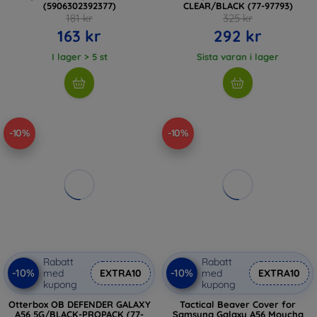
(5906302392377)
CLEAR/BLACK (77-97793)
181 kr
325 kr
163 kr
292 kr
I lager > 5 st
Sista varan i lager
-10%
-10%
Rabatt
Rabatt
-10%
-10%
med
EXTRA10
med
EXTRA10
kupong
kupong
Otterbox OB DEFENDER GALAXY
Tactical Beaver Cover for
A56 5G/BLACK-PROPACK (77-
Samsung Galaxy A56 Moucha