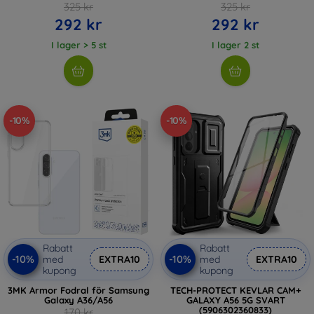
325 kr
325 kr
292 kr
292 kr
I lager > 5 st
I lager 2 st
-10%
-10%
Rabatt
Rabatt
-10%
-10%
med
EXTRA10
med
EXTRA10
kupong
kupong
3MK Armor Fodral för Samsung
TECH-PROTECT KEVLAR CAM+
Galaxy A36/A56
GALAXY A56 5G SVART
(5906302360833)
170 kr