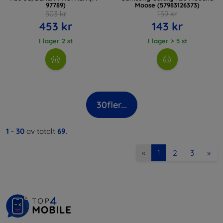
97789)
Moose (57983126373)
503 kr
159 kr
453 kr
143 kr
I lager 2 st
I lager > 5 st
30
fler...
1
-
30
av totalt
69
.
2
3
»
«
1