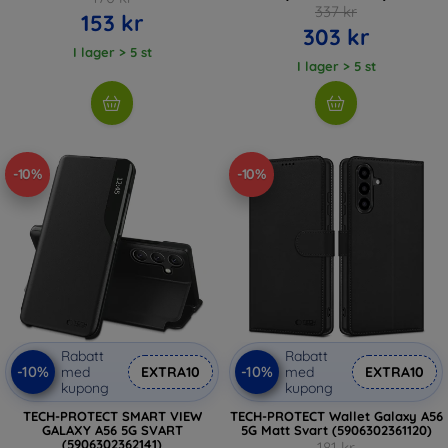
337 kr
153 kr
303 kr
I lager > 5 st
I lager > 5 st
-10%
-10%
Rabatt
Rabatt
-10%
-10%
med
EXTRA10
med
EXTRA10
kupong
kupong
TECH-PROTECT SMART VIEW
TECH-PROTECT Wallet Galaxy A56
GALAXY A56 5G SVART
5G Matt Svart (5906302361120)
(5906302362141)
181 kr