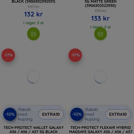
BLACK (5906302392551)
5G MATTE GREEN
(5906302322930)
147 kr
159 kr
132 kr
133 kr
I lager 2 st
I lager 2 st
-17%
-17%
Rabatt
Rabatt
-10%
-10%
med
EXTRA10
med
EXTRA10
kupong
kupong
TECH-PROTECT WALLET GALAXY
TECH-PROTECT FLEXAIR HYBRID
A36 / A56 / A37 5G BLACK
MAGSAFE GALAXY A36 / A56 / A37