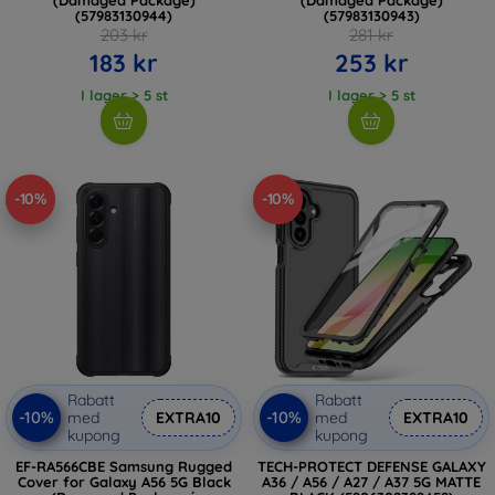
(57983130944)
(57983130943)
203 kr
281 kr
183 kr
253 kr
I lager > 5 st
I lager > 5 st
-10%
-10%
Rabatt
Rabatt
-10%
-10%
med
EXTRA10
med
EXTRA10
kupong
kupong
EF-RA566CBE Samsung Rugged
TECH-PROTECT DEFENSE GALAXY
Cover for Galaxy A56 5G Black
A36 / A56 / A27 / A37 5G MATTE