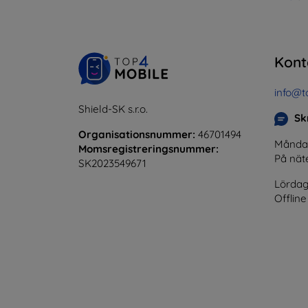
Kont
info@t
Shield-SK s.r.o.
Skr
Organisationsnummer:
46701494
Måndag 
Momsregistreringsnummer:
På nät
SK2023549671
Lördag
Offline