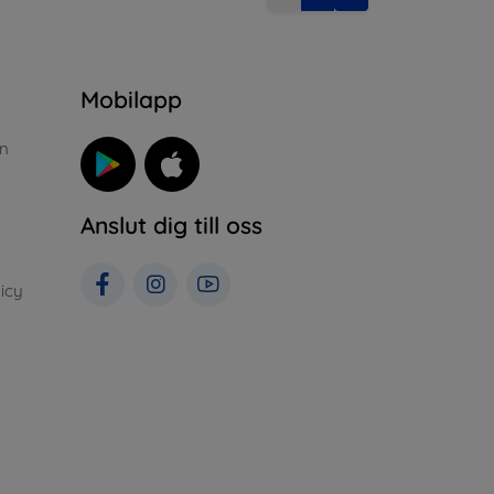
n
Mobilapp
n
Anslut dig till oss
icy