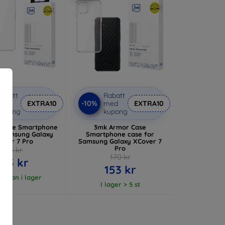
abatt
Rabatt
-10%
med
EXTRA10
med
EXTRA10
kupong
kupong
 Case Smartphone
3mk Armor Case
r Samsung Galaxy
Smartphone case for
over 7 Pro
Samsung Galaxy XCover 7
Pro
125 kr
170 kr
105 kr
153 kr
 varan i lager
I lager > 5 st