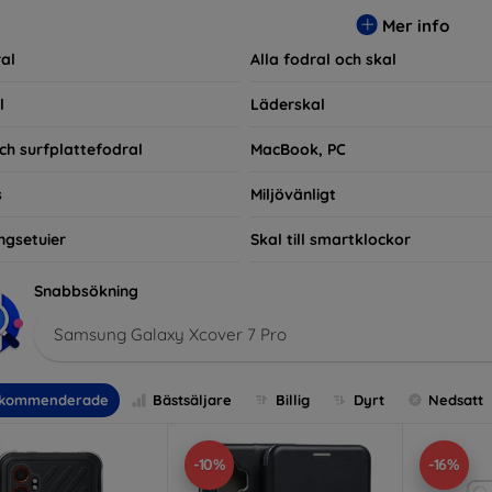
ra praktiska utan också moderiktiga, vilket gör dem till en integ
Mer info
e som bara vill skydda sin investering, vi finns här för dig.
al
Alla fodral och skal
l
Läderskal
ch surfplattefodral
MacBook, PC
s
Miljövänligt
ngsetuier
Skal till smartklockor
Snabbsökning
Samsung Galaxy Xcover 7 Pro
kommenderade
Bästsäljare
Billig
Dyrt
Nedsatt
-10%
-16%