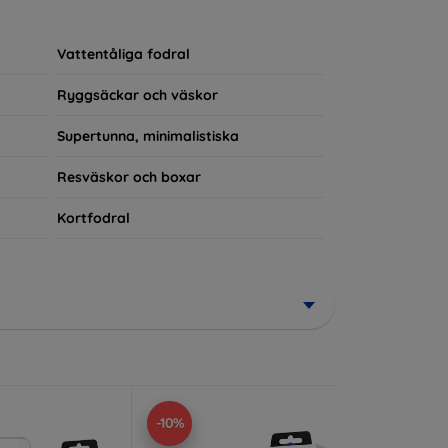
rerad del av din vardagsoutfit. För teknikälskare
Vattentåliga fodral
Ryggsäckar och väskor
Supertunna, minimalistiska
Resväskor och boxar
Kortfodral
-10%