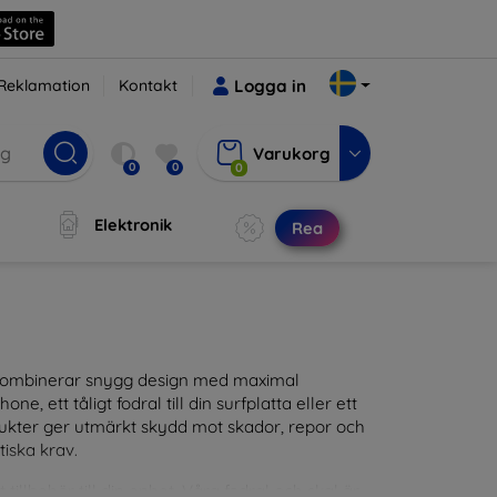
Reklamation
Kontakt
Logga in
Varukorg
0
0
0
Elektronik
Rea
m kombinerar snygg design med maximal
ne, ett tåligt fodral till din surfplatta eller ett
odukter ger utmärkt skydd mot skador, repor och
tiska krav.
tillbehör till din enhet. Våra fodral och skal är