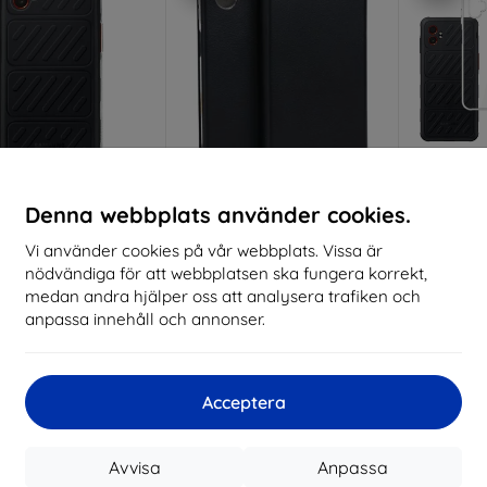
Rabatt
Rabatt
R
Denna webbplats använder cookies.
%
-10%
-10%
med
EXTRA10
med
EXTRA10
kupong
kupong
Vi använder cookies på vår webbplats. Vissa är
nödvändiga för att webbplatsen ska fungera korrekt,
ical TPU Cover for
Beline Book Magnetic Case
3mk Clear
ng Galaxy Xcover 7
for Samsung xCover 7 Pro
case fo
medan andra hjälper oss att analysera trafiken och
Pro Transparent
Black
XC
anpassa innehåll och annonser.
(57983126016)
125 kr
147 kr
112 kr
132 kr
I lager > 5 st
Sista
I lager > 5 st
Acceptera
-10%
Avvisa
Anpassa