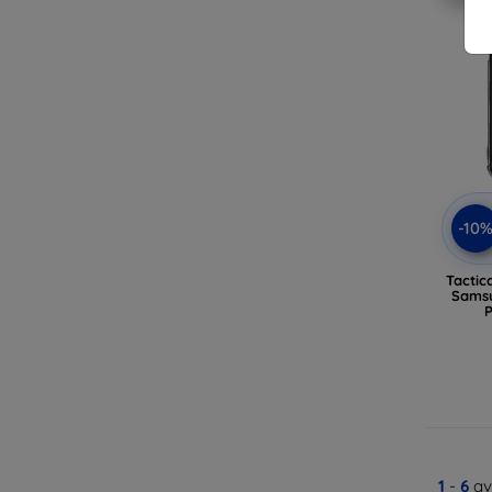
-10
Tactic
Samsu
1
-
6
av