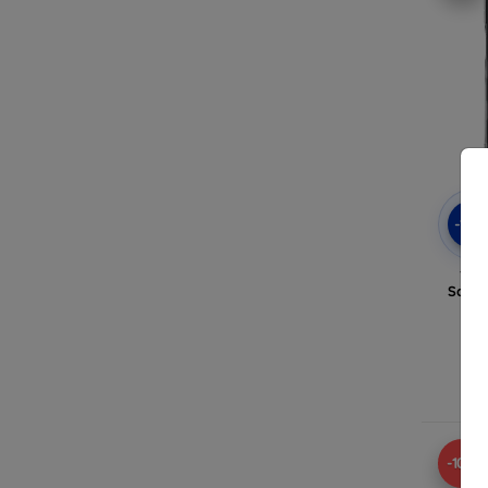
-10
Tact
Samsu
-10%