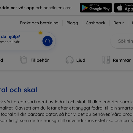
adda ner vår app
och handla enklare.
Frakt och betalning
Blogg
Cashback
Retur
du hjälp?
mmen till vår webbu
|
dd
Tillbehör
Ljud
Remmar
al och skal
k vårt breda sortiment av fodral och skal till dina enheter so
nalitet. Oavsett om du letar efter ett snyggt fodral till din smartpho
fodral till din bärbara dator, så har vi det du behöver. Våra pr
 samtidigt som de tar hänsyn till användarnas estetiska och prak
and en mängd olika material, färger och mönster för att hitta rätt 