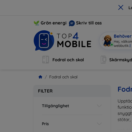
×
L
Grön energi
Skriv till oss
Behöver 
Hej, välko
Fodral och skal
Skärmsky
Fodral och skal
Fodr
FILTER
Upptäc
Tillgänglighet
funktio
snyggt 
stötar,
Pris
Välj bl