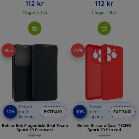
112 kr
112 kr
I lager > 5 st
I lager > 5 st
-10%
-10%
Rabatt
Rabatt
-10%
-10%
med
EXTRA10
med
EXTRA10
kupong
kupong
Beline Bok Magnetiskt Skal Tecno
Beline Silicone Case TECNO
Spark 20 Pro svart
Spark 20 Pro red
125 kr
125 kr