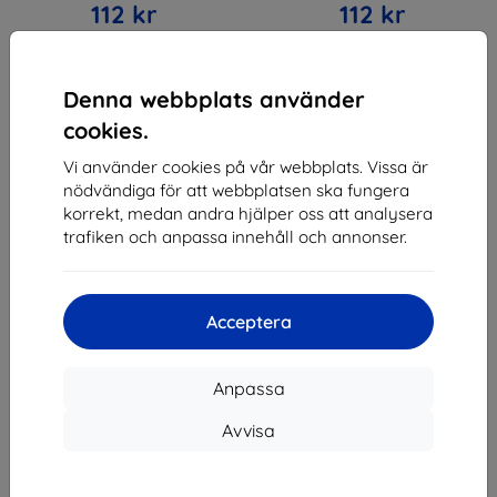
112 kr
112 kr
I lager > 5 st
I lager > 5 st
Denna webbplats använder
cookies.
Vi använder cookies på vår webbplats. Vissa är
nödvändiga för att webbplatsen ska fungera
1
-
4
av totalt
4
.
korrekt, medan andra hjälper oss att analysera
trafiken och anpassa innehåll och annonser.
«
1
»
Acceptera
Anpassa
Avvisa
Shield-SK s.r.o.
Organisationsnummer:
46701494