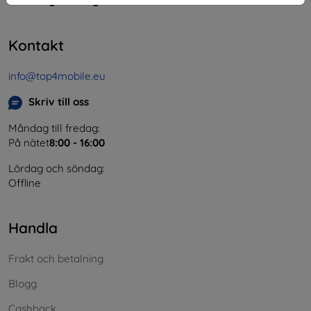
Momsregistreringsnummer:
SK2023549671
Kontakt
info@top4mobile.eu
Skriv till oss
Måndag till fredag:
På nätet
8:00 - 16:00
Lördag och söndag:
Offline
Handla
Frakt och betalning
Blogg
Cashback