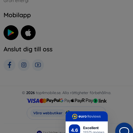
Grön energi
Mobilapp
Anslut dig till oss
©
2026
top4mobile.se. Alla rättigheter förbehållna.
Top4Mobile.se
Våra webbutiker
Excellent
4.6
13575 reviews