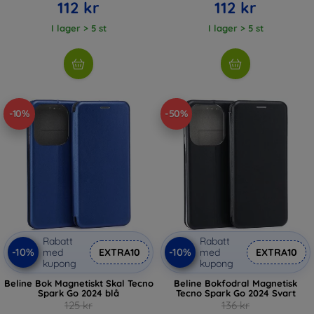
112 kr
112 kr
I lager > 5 st
I lager > 5 st
-10%
-50%
Rabatt
Rabatt
-10%
-10%
med
EXTRA10
med
EXTRA10
kupong
kupong
Beline Bok Magnetiskt Skal Tecno
Beline Bokfodral Magnetisk
Spark Go 2024 blå
Tecno Spark Go 2024 Svart
125 kr
136 kr