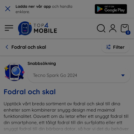
×
Ladda ner vår app
och handla
enklare.
0
Fodral och skal
Filter
Snabbsökning
Tecno Spark Go 2024
Fodral och skal
Upptäck vårt breda sortiment av fodral och skal till dina
enheter som kombinerar snygg design med maximal
funktionalitet. Oavsett om du letar efter ett snyggt fodral till
din smartphone, ett tåligt fodral till din surfplatta eller ett
snyggt fodral till din bärbara dator, så har vi det du behöver.