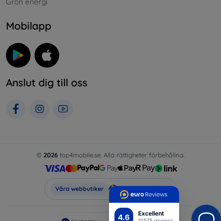
Grön energi
Mobilapp
Anslut dig till oss
©
2026
top4mobile.se. Alla rättigheter förbehållna.
Top4Mobile.se
Våra webbutiker
Excellent
4.6
13575 reviews