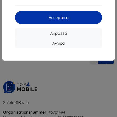
112 kr
112 kr
I lager > 5 st
I lager > 5 st
Acceptera
Anpassa
Avvisa
1
-
6
av totalt
6
.
«
1
»
Shield-SK s.r.o.
Organisationsnummer:
46701494