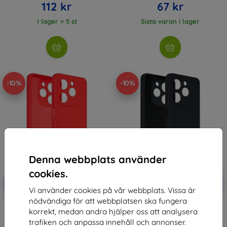
112 kr
67 kr
I lager > 5 st
Sista varan i lager
-10%
-10%
Denna webbplats använder
cookies.
Rabatt
Rabatt
-10%
-10%
med
EXTRA10
med
EXTRA10
Vi använder cookies på vår webbplats. Vissa är
kupong
kupong
nödvändiga för att webbplatsen ska fungera
Beline Silicone Case TECNO
Beline Silicone Case TECNO
korrekt, medan andra hjälper oss att analysera
Spark Go 2024 red
Spark Go 2024 black
125 kr
125 kr
trafiken och anpassa innehåll och annonser.