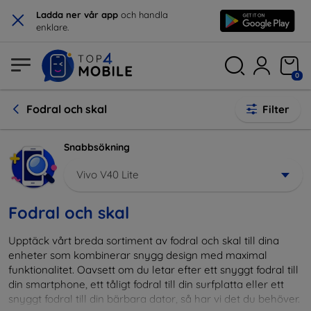
×
Ladda ner vår app
och handla
enklare.
0
Fodral och skal
Filter
Snabbsökning
Vivo V40 Lite
Fodral och skal
Upptäck vårt breda sortiment av fodral och skal till dina
enheter som kombinerar snygg design med maximal
funktionalitet. Oavsett om du letar efter ett snyggt fodral till
din smartphone, ett tåligt fodral till din surfplatta eller ett
snyggt fodral till din bärbara dator, så har vi det du behöver.