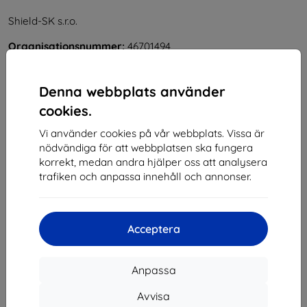
Shield-SK s.r.o.
Organisationsnummer:
46701494
Momsregistreringsnummer:
SK2023549671
Denna webbplats använder
Kontakt
cookies.
Vi använder cookies på vår webbplats. Vissa är
info@top4mobile.eu
nödvändiga för att webbplatsen ska fungera
Skriv till oss
korrekt, medan andra hjälper oss att analysera
trafiken och anpassa innehåll och annonser.
Måndag till fredag:
På nätet
8:00 - 16:00
Lördag och söndag:
Acceptera
Offline
Anpassa
Handla
Avvisa