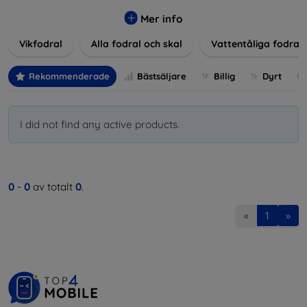
Våra produkter ger utmärkt skydd mot skador, repor och
stötar, samtidigt som de tar hänsyn till användarnas
Mer info
estetiska och praktiska krav.
Vikfodral
Alla fodral och skal
Vattentåliga fodral
Välj bland en mängd olika material, färger och mönster för
att hitta rätt tillbehör till din enhet. Våra fodral och skal är
Rekommenderade
Bästsäljare
Billig
Dyrt
inte bara praktiska utan också moderiktiga, vilket gör dem
till en integrerad del av din vardagsoutfit. För teknikälskare
eller de som bara vill skydda sin investering, vi finns här för
I did not find any active products.
dig.
0
-
0
av totalt
0
.
«
1
»