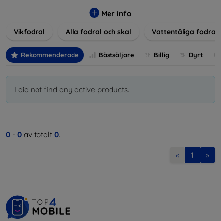
Våra produkter ger utmärkt skydd mot skador, repor och
stötar, samtidigt som de tar hänsyn till användarnas
Mer info
estetiska och praktiska krav.
Vikfodral
Alla fodral och skal
Vattentåliga fodral
Välj bland en mängd olika material, färger och mönster för
att hitta rätt tillbehör till din enhet. Våra fodral och skal är
Rekommenderade
Bästsäljare
Billig
Dyrt
inte bara praktiska utan också moderiktiga, vilket gör dem
till en integrerad del av din vardagsoutfit. För teknikälskare
eller de som bara vill skydda sin investering, vi finns här för
I did not find any active products.
dig.
0
-
0
av totalt
0
.
«
1
»