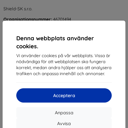
Shield-SK s.r.o.
Organisationsnummer:
46701494
Momsregistreringsnummer:
SK2023549671
Denna webbplats använder
Kontakt
cookies.
Vi använder cookies på vår webbplats. Vissa är
info@top4mobile.eu
nödvändiga för att webbplatsen ska fungera
Skriv till oss
korrekt, medan andra hjälper oss att analysera
trafiken och anpassa innehåll och annonser.
Måndag till fredag:
På nätet
8:00 - 16:00
Lördag och söndag:
Acceptera
Offline
Anpassa
Handla
Avvisa