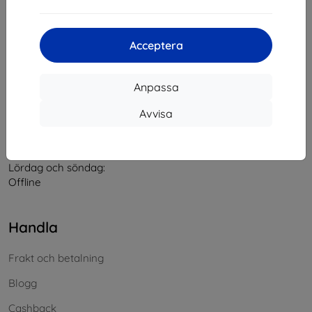
Kontakt
Acceptera
info@top4mobile.eu
Anpassa
Skriv till oss
Avvisa
Måndag till fredag:
På nätet
8:00 - 16:00
Lördag och söndag:
Offline
Handla
Frakt och betalning
Blogg
Cashback