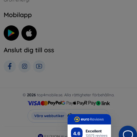
Mobilapp
Anslut dig till oss
©
2026
top4mobile.se. Alla rättigheter förbehållna.
Top4Mobile.se
Våra webbutiker
Excellent
4.6
13575 reviews
AI powered by
Eurion