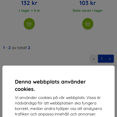
132 kr
103 kr
I lager > 5 st
Sista varan i lager
1
-
2
av totalt
2
.
«
1
»
Denna webbplats använder
cookies.
Vi använder cookies på vår webbplats. Vissa är
Shield-SK s.r.o.
nödvändiga för att webbplatsen ska fungera
korrekt, medan andra hjälper oss att analysera
Organisationsnummer:
46701494
trafiken och anpassa innehåll och annonser.
Momsregistreringsnummer:
SK2023549671