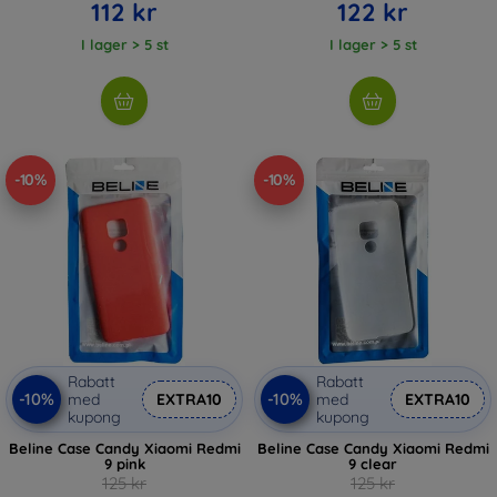
112 kr
122 kr
I lager > 5 st
I lager > 5 st
-10%
-10%
Rabatt
Rabatt
-10%
-10%
med
EXTRA10
med
EXTRA10
kupong
kupong
Beline Case Candy Xiaomi Redmi
Beline Case Candy Xiaomi Redmi
9 pink
9 clear
125 kr
125 kr