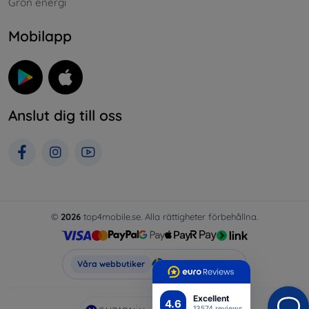
Grön energi
Mobilapp
Anslut dig till oss
©
2026
top4mobile.se. Alla rättigheter förbehållna.
Top4Mobile.se
Våra webbutiker
Excellent
4.6
13574 reviews