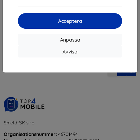
112 kr
I lager > 5 st
Acceptera
Anpassa
Avvisa
1
-
5
av totalt
5
.
«
1
»
Shield-SK s.r.o.
Organisationsnummer:
46701494