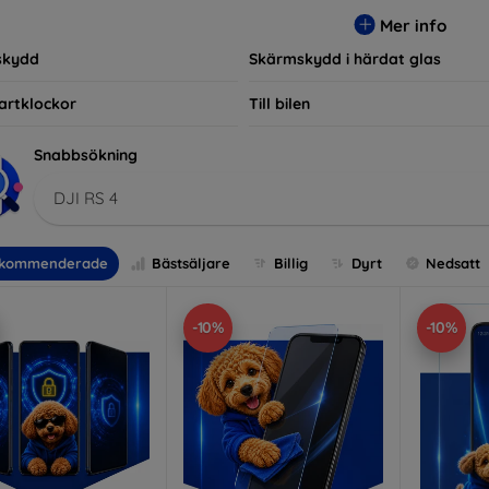
r, vilket säkerställer att varje kund hittar det perfekta skyddet f
Mer info
skydd
Skärmskydd i härdat glas
artklockor
Till bilen
Snabbsökning
DJI RS 4
kommenderade
Bästsäljare
Billig
Dyrt
Nedsatt
-10%
-10%