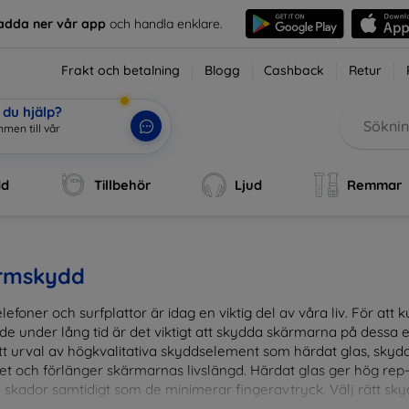
adda ner vår app
och handla enklare.
Frakt och betalning
Blogg
Cashback
Retur
du hjälp?
men till vår
dd
Tillbehör
Ljud
Remmar
rmskydd
lefoner och surfplattor är idag en viktig del av våra liv. För at
de under lång tid är det viktigt att skydda skärmarna på dessa e
ett urval av högkvalitativa skyddselement som härdat glas, sky
et och förlänger skärmarnas livslängd. Härdat glas ger hög rep
 skador samtidigt som de minimerar fingeravtryck. Välj rätt skyd
ens fallgropar. Vårt sortiment omfattar produkter som är kom