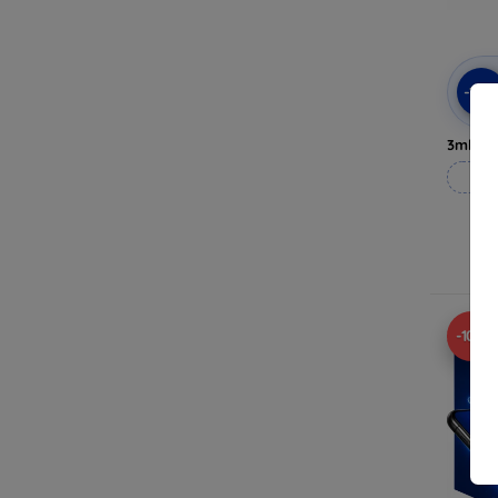
-10
3mk Pri
Til
-10%