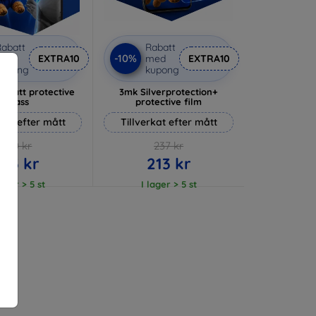
abatt
Rabatt
-10%
med
EXTRA10
med
EXTRA10
kupong
kupong
 Matt protective
3mk Silverprotection+
glass
protective film
rkat efter mått
Tillverkat efter mått
170 kr
237 kr
153 kr
213 kr
lager > 5 st
I lager > 5 st