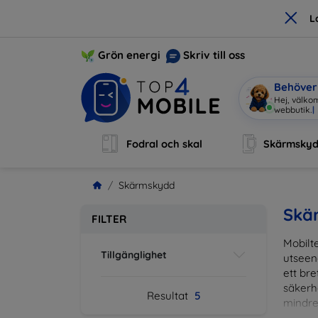
×
L
Grön energi
Skriv till oss
Behöver 
Hej, välkom
webbutik.
|
Fodral och skal
Skärmsky
Skärmskydd
Skä
FILTER
Mobilte
Tillgänglighet
utseen
ett br
säkerh
Resultat
5
mindre
vardag