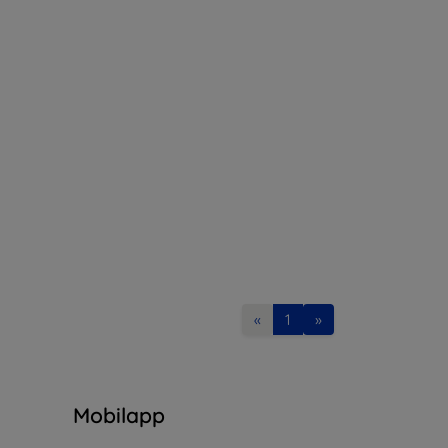
«
1
»
n
Mobilapp