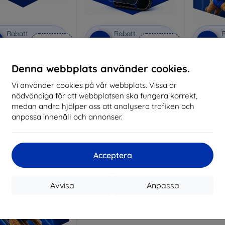
Rabatt
Rabatt
R
%
-10%
-10%
med
EXTRA10
med
EXTRA10
kupong
kupong
vacy protective glass
3mk Anti-Shock protective
3mk Pure
Denna webbplats använder cookies.
glass
lverkat efter mått
Vi använder cookies på vår webbplats. Vissa är
Tillverkat efter mått
Tillve
nödvändiga för att webbplatsen ska fungera korrekt,
259 kr
214 kr
medan andra hjälper oss att analysera trafiken och
233 kr
193 kr
anpassa innehåll och annonser.
I lager 3 st
I lager > 5 st
I 
Acceptera
Avvisa
Anpassa