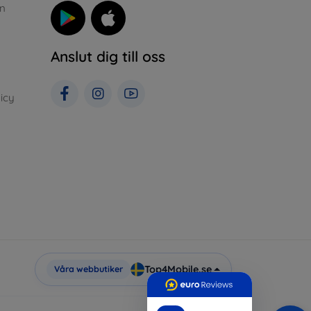
n
Anslut dig till oss
icy
Top4Mobile.se
Våra webbutiker