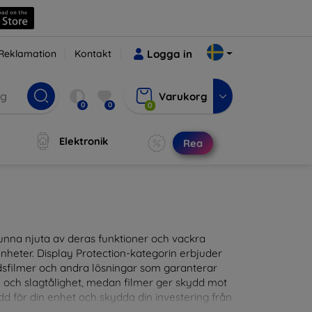
Reklamation
Kontakt
Logga in
Varukorg
0
0
0
Elektronik
Rea
t kunna njuta av deras funktioner och vackra
nheter. Display Protection-kategorin erbjuder
ddsfilmer och andra lösningar som garanterar
- och slagtålighet, medan filmer ger skydd mot
d för din enhet och skydda din investering från
patibla med en mängd olika märken och