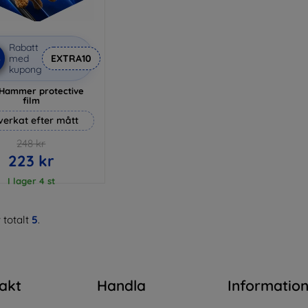
Rabatt
%
med
EXTRA10
kupong
Hammer protective
film
lverkat efter mått
248 kr
223 kr
I lager 4 st
 totalt
5
.
akt
Handla
Informatio