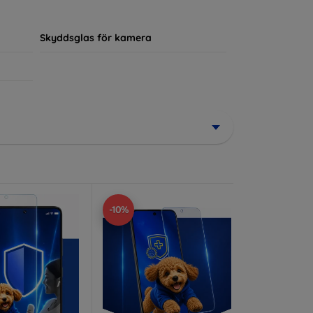
ör sin enhet.
Skyddsglas för kamera
-10%