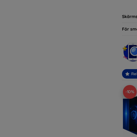
modelle
Skärm
För sm
Re
-10%