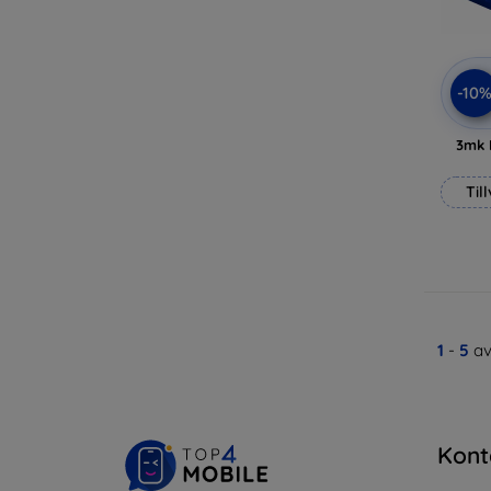
-10
3mk 
Til
1
-
5
av
Kont