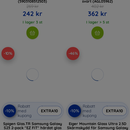
(5903108512503)
svart (AGL05962)
269 kr
402 kr
242 kr
362 kr
I lager 3 st
I lager > 5 st
-10%
-46%
Rabatt
Rabatt
-10%
-10%
med
EXTRA10
med
EXTRA10
kupong
kupong
Spigen Glas.TR Samsung Galaxy
Eiger Mountain Glass Ultra 2.5D
S23 2-pack "EZ FIT" härdat glas
Skärmskydd för Samsung Galaxy