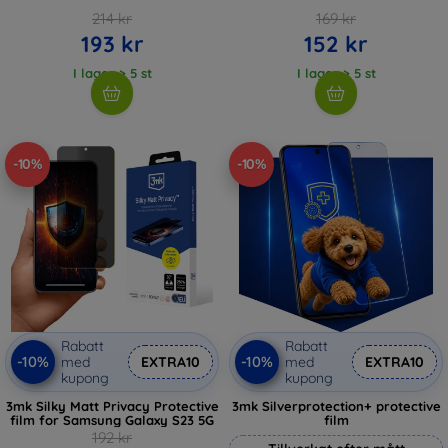
214 kr
169 kr
193 kr
152 kr
I lager > 5 st
I lager > 5 st
-10%
-10%
Rabatt
Rabatt
-10%
-10%
med
EXTRA10
med
EXTRA10
kupong
kupong
3mk Silky Matt Privacy Protective
3mk Silverprotection+ protective
film for Samsung Galaxy S23 5G
film
192 kr