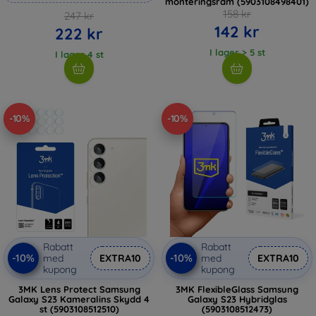
monteringsram (5903108498401)
158 kr
247 kr
142 kr
222 kr
I lager > 5 st
I lager 4 st
-10%
-10%
Rabatt
Rabatt
-10%
-10%
med
EXTRA10
med
EXTRA10
kupong
kupong
3MK Lens Protect Samsung
3MK FlexibleGlass Samsung
Galaxy S23 Kameralins Skydd 4
Galaxy S23 Hybridglas
st (5903108512510)
(5903108512473)