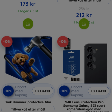
Tillverkat efter mått
173 kr
236 kr
I lager > 5 st
212 kr
I lager > 5 st
-10%
-10%
Rabatt
Rabatt
-10%
-10%
med
EXTRA10
med
EXTRA10
kupong
kupong
3mk Hammer protective film
3MK Lens Protection Pro
Samsung Galaxy S23 svart
Tillverkat efter mått
kameralenskydd med