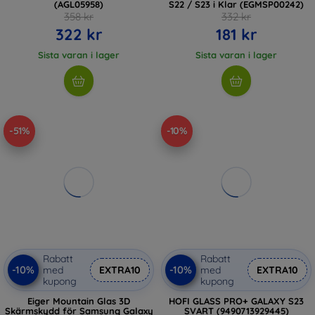
(AGL05958)
S22 / S23 i Klar (EGMSP00242)
358 kr
332 kr
322 kr
181 kr
Sista varan i lager
Sista varan i lager
-51%
-10%
Rabatt
Rabatt
-10%
-10%
med
EXTRA10
med
EXTRA10
kupong
kupong
Eiger Mountain Glas 3D
HOFI GLASS PRO+ GALAXY S23
Skärmskydd för Samsung Galaxy
SVART (9490713929445)