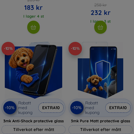
258 kr
183 kr
232 kr
I lager 4 st
I lager 3 st
-10%
-10%
Rabatt
Rabatt
-10%
-10%
med
EXTRA10
med
EXTRA10
kupong
kupong
3mk Anti-Shock protective glass
3mk Pure Matt protective glass
Tillverkat efter mått
Tillverkat efter mått