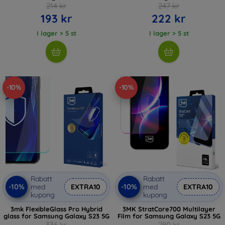
214 kr
247 kr
193 kr
222 kr
I lager > 5 st
I lager > 5 st
-10%
-10%
Rabatt
Rabatt
-10%
-10%
med
EXTRA10
med
EXTRA10
kupong
kupong
3mk FlexibleGlass Pro Hybrid
3MK StratCore700 Multilayer
glass for Samsung Galaxy S23 5G
Film for Samsung Galaxy S23 5G
336 kr
280 kr