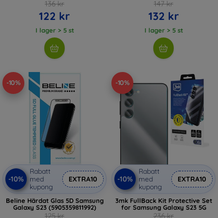
136 kr
147 kr
122 kr
132 kr
I lager > 5 st
I lager > 5 st
-10%
-10%
Rabatt
Rabatt
-10%
-10%
med
EXTRA10
med
EXTRA10
kupong
kupong
Beline Härdat Glas 5D Samsung
3mk FullBack Kit Protective Set
Galaxy S23 (5905359811992)
for Samsung Galaxy S23 5G
125 kr
236 kr