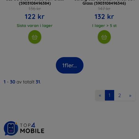
(5903108496384)
Glass (5903108496346)
136 kr
147 kr
122 kr
132 kr
Sista varan i lager
I lager > 5 st
1
fler...
1
-
30
av totalt
31
.
2
»
«
1