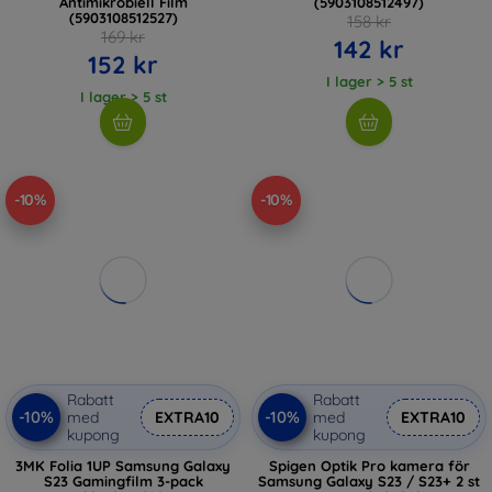
Antimikrobiell Film
(5903108512497)
(5903108512527)
158 kr
169 kr
142 kr
152 kr
I lager > 5 st
I lager > 5 st
-10%
-10%
Rabatt
Rabatt
-10%
-10%
med
EXTRA10
med
EXTRA10
kupong
kupong
3MK Folia 1UP Samsung Galaxy
Spigen Optik Pro kamera för
S23 Gamingfilm 3-pack
Samsung Galaxy S23 / S23+ 2 st