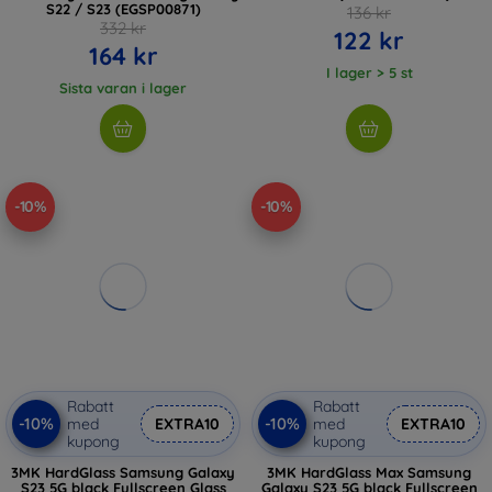
S22 / S23 (EGSP00871)
136 kr
332 kr
122 kr
164 kr
I lager > 5 st
Sista varan i lager
-10%
-10%
Rabatt
Rabatt
-10%
-10%
med
EXTRA10
med
EXTRA10
kupong
kupong
3MK HardGlass Samsung Galaxy
3MK HardGlass Max Samsung
S23 5G black Fullscreen Glass
Galaxy S23 5G black Fullscreen