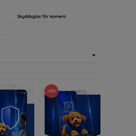
ör sin enhet.
Skyddsglas för kamera
-10%