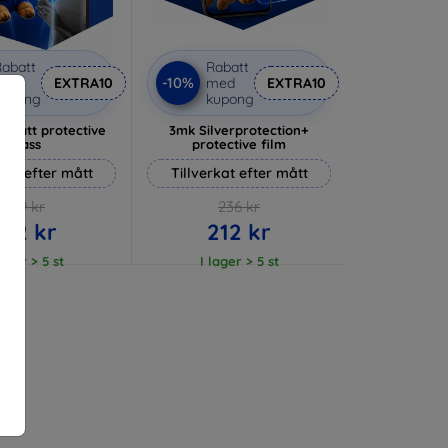
abatt
Rabatt
-10%
med
EXTRA10
med
EXTRA10
kupong
kupong
 Matt protective
3mk Silverprotection+
glass
protective film
rkat efter mått
Tillverkat efter mått
169 kr
236 kr
152 kr
212 kr
lager > 5 st
I lager > 5 st