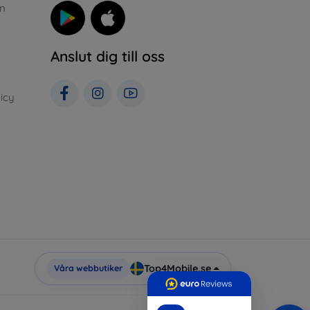
n
Anslut dig till oss
icy
Top4Mobile.se
Våra webbutiker