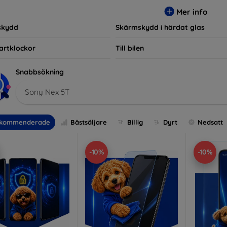
r, vilket säkerställer att varje kund hittar det perfekta skyddet f
Mer info
skydd
Skärmskydd i härdat glas
artklockor
Till bilen
Snabbsökning
Sony Nex 5T
kommenderade
Bästsäljare
Billig
Dyrt
Nedsatt
-10%
-10%