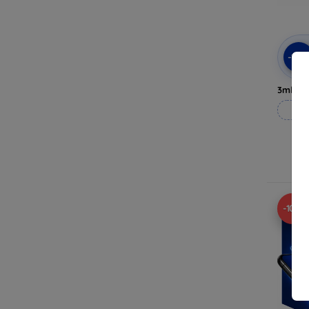
-10
3mk Pri
Til
-10%