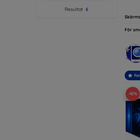
modelle
Resultat
6
Skärm
För sm
Re
-10%