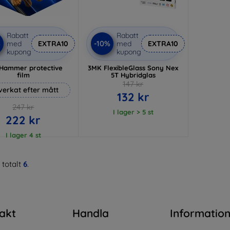
Rabatt
Rabatt
%
-10%
med
EXTRA10
med
EXTRA10
kupong
kupong
Hammer protective
3MK FlexibleGlass Sony Nex
film
5T Hybridglas
147 kr
lverkat efter mått
132 kr
247 kr
I lager > 5 st
222 kr
I lager 4 st
 totalt
6
.
akt
Handla
Informatio