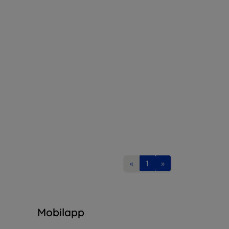
«
1
»
n
Mobilapp