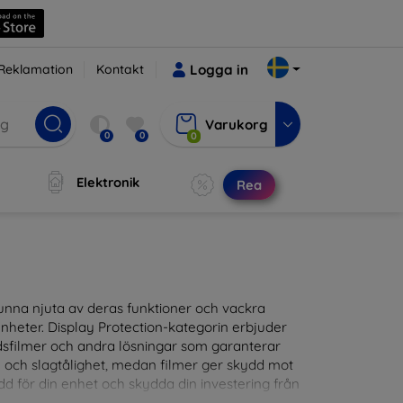
Reklamation
Kontakt
Logga in
Varukorg
0
0
0
Elektronik
Rea
t kunna njuta av deras funktioner och vackra
nheter. Display Protection-kategorin erbjuder
ddsfilmer och andra lösningar som garanterar
- och slagtålighet, medan filmer ger skydd mot
d för din enhet och skydda din investering från
patibla med en mängd olika märken och