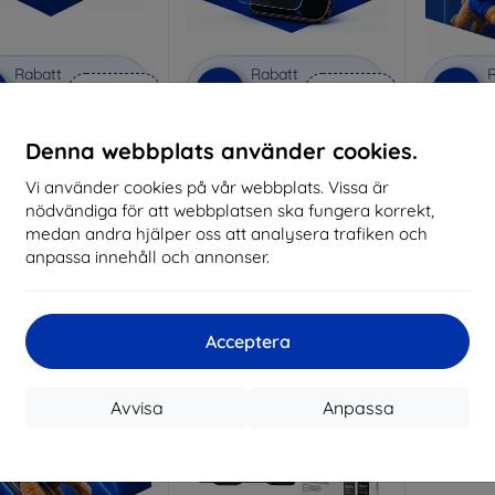
Rabatt
Rabatt
R
%
-10%
-10%
med
EXTRA10
med
EXTRA10
kupong
kupong
vacy protective glass
3mk Anti-Shock protective
3mk Pure
Denna webbplats använder cookies.
glass
lverkat efter mått
Vi använder cookies på vår webbplats. Vissa är
Tillverkat efter mått
Tillve
nödvändiga för att webbplatsen ska fungera korrekt,
258 kr
214 kr
medan andra hjälper oss att analysera trafiken och
232 kr
193 kr
anpassa innehåll och annonser.
I lager 3 st
I lager > 5 st
I 
-10%
Acceptera
Avvisa
Anpassa