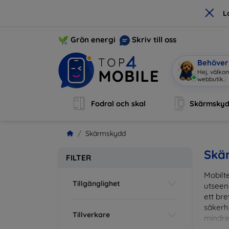
×
L
Grön energi
Skriv till oss
Behöver 
J
|
Fodral och skal
Skärmsky
Skärmskydd
Skä
FILTER
Mobilte
Tillgänglighet
utseen
ett br
säkerh
Tillverkare
mindre
vardag