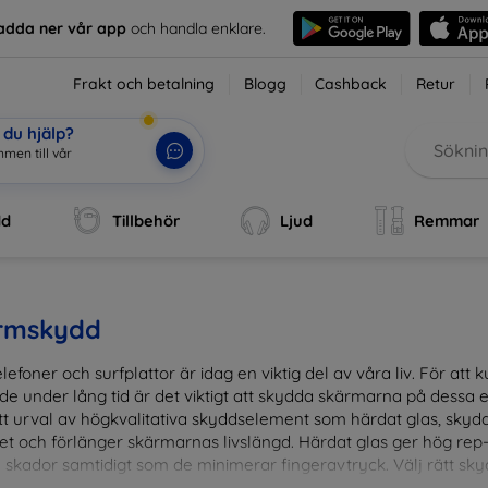
adda ner vår app
och handla enklare.
Frakt och betalning
Blogg
Cashback
Retur
du hjälp?
dd
Tillbehör
Ljud
Remmar
rmskydd
lefoner och surfplattor är idag en viktig del av våra liv. För at
de under lång tid är det viktigt att skydda skärmarna på dessa e
ett urval av högkvalitativa skyddselement som härdat glas, sky
et och förlänger skärmarnas livslängd. Härdat glas ger hög rep
 skador samtidigt som de minimerar fingeravtryck. Välj rätt skyd
ens fallgropar. Vårt sortiment omfattar produkter som är kom