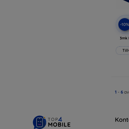
-10
3mk 
Til
1
-
6
av
Kont