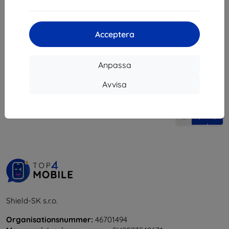
132 kr
247 kr
222 kr
I lager > 5 st
Acceptera
I lager 4 st
Anpassa
Avvisa
1
-
6
av totalt
6
.
«
1
»
Shield-SK s.r.o.
Organisationsnummer:
46701494