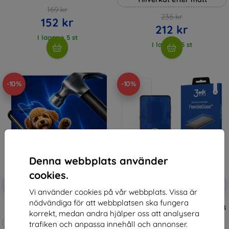
169 kr
236 kr
152 kr
212 kr
I lager > 5 st
I lager > 5 st
-10%
-10%
Denna webbplats använder
cookies.
Rabatt
Rabatt
-10%
-10%
med
EXTRA10
med
EXTRA10
Vi använder cookies på vår webbplats. Vissa är
kupong
kupong
nödvändiga för att webbplatsen ska fungera
3mk Hammer protective film
3MK FlexibleGlass Xiaomi Mi Mix 3
korrekt, medan andra hjälper oss att analysera
Hybrid Glass
Tillverkat efter mått
147 kr
trafiken och anpassa innehåll och annonser.