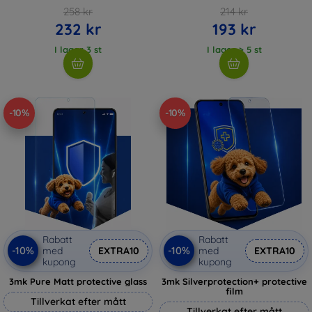
258 kr
214 kr
232 kr
193 kr
I lager 3 st
I lager > 5 st
-10%
-10%
Rabatt
Rabatt
-10%
-10%
med
EXTRA10
med
EXTRA10
kupong
kupong
3mk Pure Matt protective glass
3mk Silverprotection+ protective
film
Tillverkat efter mått
Tillverkat efter mått