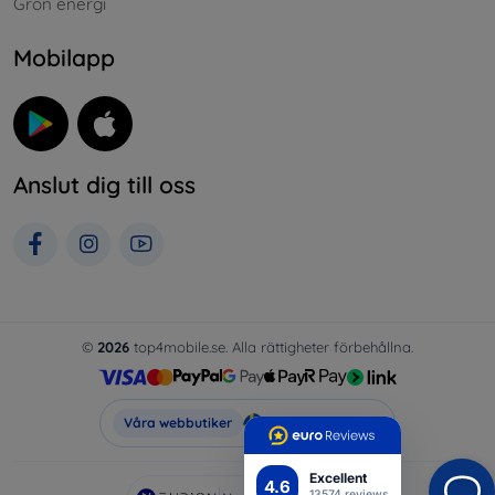
Grön energi
Mobilapp
Anslut dig till oss
©
2026
top4mobile.se. Alla rättigheter förbehållna.
Top4Mobile.se
Våra webbutiker
Excellent
4.6
13574 reviews