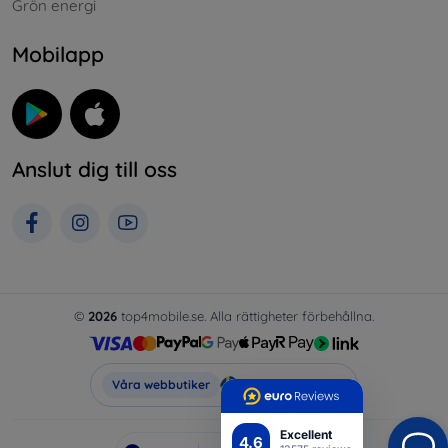
Grön energi
Mobilapp
Anslut dig till oss
©
2026
top4mobile.se. Alla rättigheter förbehållna.
Top4Mobile.se
Våra webbutiker
Excellent
4.6