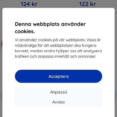
124 kr
122 kr
Sista varan i lager
I lager > 5 st
Denna webbplats använder
cookies.
Vi använder cookies på vår webbplats. Vissa är
-10%
-10%
nödvändiga för att webbplatsen ska fungera
korrekt, medan andra hjälper oss att analysera
trafiken och anpassa innehåll och annonser.
Acceptera
Rabatt
Rabatt
Anpassa
-10%
-10%
med
EXTRA10
med
EXTRA10
kupong
kupong
Avvisa
3MK Folia ARC+ FS Xiaomi Redmi
3MK FlexibleGlass Xiaomi Redmi
10C Fullscreen film
10C Hybrid Glass
159 kr
147 kr