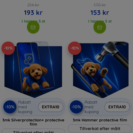
214 kr
170 kr
193 kr
153 kr
I lager > 5 st
I lager > 5 st
-10%
-10%
Rabatt
Rabatt
-10%
-10%
med
EXTRA10
med
EXTRA10
kupong
kupong
3mk Silverprotection+ protective
3mk Hammer protective film
film
Tillverkat efter mått
Tillverkat efter mått