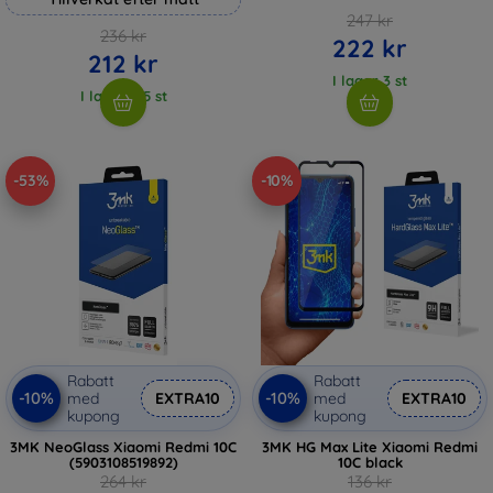
247 kr
236 kr
222 kr
212 kr
I lager 3 st
I lager > 5 st
-53%
-10%
Rabatt
Rabatt
-10%
-10%
med
EXTRA10
med
EXTRA10
kupong
kupong
3MK NeoGlass Xiaomi Redmi 10C
3MK HG Max Lite Xiaomi Redmi
(5903108519892)
10C black
264 kr
136 kr