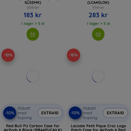
GLSSMK)
(LCA4SLOK)
203 kr
314 kr
183 kr
283 kr
I lager > 5 st
I lager > 5 st
-10%
-10%
Rabatt
Rabatt
-10%
-10%
med
EXTRA10
med
EXTRA10
kupong
kupong
Red Bull PU Carbon Case for
Lacoste Petit Pique Croc Logo
AirPods 4 Black (RBA4PUCAILK)
Patch Case for AirPods 4 Red