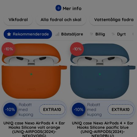
Våra produkter ger utmärkt skydd mot skador, repor och
stötar, samtidigt som de tar hänsyn till användarnas
Mer info
estetiska och praktiska krav.
Vikfodral
Alla fodral och skal
Vattentåliga fodral
Välj bland en mängd olika material, färger och mönster för
att hitta rätt tillbehör till din enhet. Våra fodral och skal är
Rekommenderade
Bästsäljare
Billig
Dyrt
inte bara praktiska utan också moderiktiga, vilket gör dem
till en integrerad del av din vardagsoutfit. För teknikälskare
-10%
-10%
eller de som bara vill skydda sin investering, vi finns här för
dig.
Rabatt
Rabatt
-10%
-10%
med
EXTRA10
med
EXTRA10
kupong
kupong
UNIQ case Nexo AirPods 4 + Ear
UNIQ case Nexo AirPods 4 + Ear
Hooks Silicone volt orange
Hooks Silicone pacific blue
(UNIQ-AIRPODS(2024)-
(UNIQ-AIRPODS(2024)-
NEXOVORG)
NEXOPBLU)