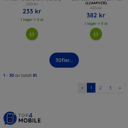
(LCA4PVCR)
259 kr
425 kr
233 kr
382 kr
I lager > 5 st
I lager > 5 st
30
fler...
1
-
30
av totalt
81
.
2
3
»
«
1