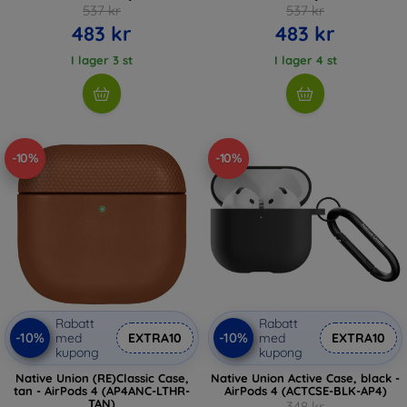
537 kr
537 kr
483 kr
483 kr
I lager 3 st
I lager 4 st
-10%
-10%
Rabatt
Rabatt
-10%
-10%
med
EXTRA10
med
EXTRA10
kupong
kupong
Native Union (RE)Classic Case,
Native Union Active Case, black -
tan - AirPods 4 (AP4ANC-LTHR-
AirPods 4 (ACTCSE-BLK-AP4)
TAN)
348 kr