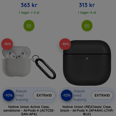
363 kr
313 kr
I lager > 5 st
I lager 4 st
-10%
-10%
Rabatt
Rabatt
-10%
-10%
med
EXTRA10
med
EXTRA10
kupong
kupong
Native Union Active Case,
Native Union (RE)Classic Case,
sandstone - AirPods 4 (ACTCSE-
black - AirPods 4 (AP4ANC-LTHR-
SAN-AP4)
BLK)