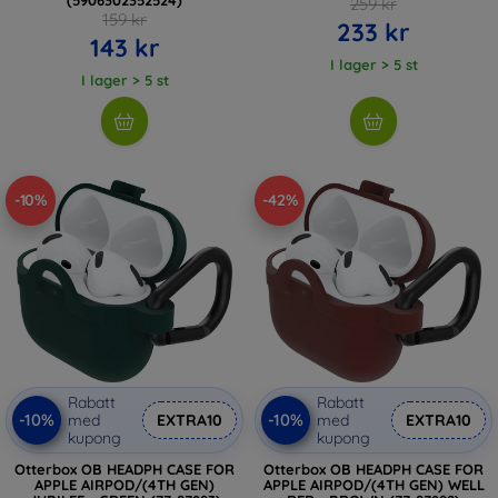
259 kr
159 kr
233 kr
143 kr
I lager > 5 st
I lager > 5 st
-10%
-42%
Rabatt
Rabatt
-10%
-10%
med
EXTRA10
med
EXTRA10
kupong
kupong
Otterbox OB HEADPH CASE FOR
Otterbox OB HEADPH CASE FOR
APPLE AIRPOD/(4TH GEN)
APPLE AIRPOD/(4TH GEN) WELL