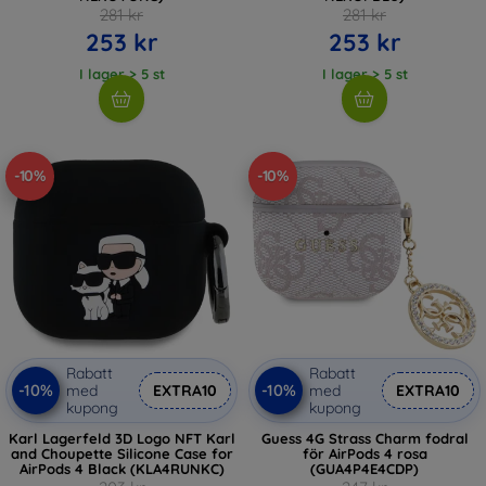
281 kr
281 kr
253 kr
253 kr
I lager > 5 st
I lager > 5 st
-10%
-10%
Rabatt
Rabatt
-10%
-10%
med
EXTRA10
med
EXTRA10
kupong
kupong
Karl Lagerfeld 3D Logo NFT Karl
Guess 4G Strass Charm fodral
and Choupette Silicone Case for
för AirPods 4 rosa
AirPods 4 Black (KLA4RUNKC)
(GUA4P4E4CDP)