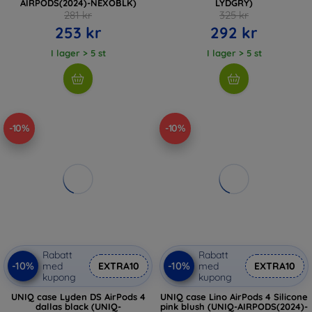
AIRPODS(2024)-NEXOBLK)
LYDGRY)
281 kr
325 kr
253 kr
292 kr
I lager > 5 st
I lager > 5 st
-10%
-10%
Rabatt
Rabatt
-10%
-10%
med
EXTRA10
med
EXTRA10
kupong
kupong
UNIQ case Lyden DS AirPods 4
UNIQ case Lino AirPods 4 Silicone
dallas black (UNIQ-
pink blush (UNIQ-AIRPODS(2024)-