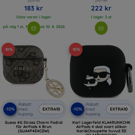
203 kr
247 kr
183 kr
222 kr
Sista varan i lager
I lager 2 st
på väg 1 st, förväntas 10. 8. 2026
-10%
-10%
Rabatt
Rabatt
-10%
-10%
med
EXTRA10
med
EXTRA10
kupong
kupong
Guess 4G Strass Charm Fodral
Karl Lagerfeld KLA4RUNKCHK
för AirPods 4 Brun
AirPods 4 skal svart silikon
(GUA4P4E4CDW)
Karl&Choupette huvud 3D
(KLA4RUNKCHK)