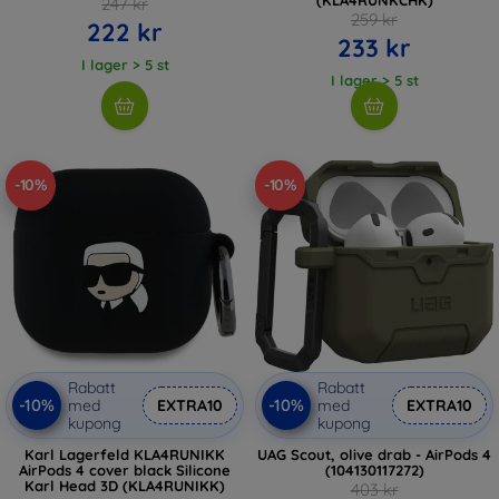
247 kr
259 kr
222 kr
233 kr
I lager > 5 st
I lager > 5 st
-10%
-10%
Rabatt
Rabatt
-10%
-10%
med
EXTRA10
med
EXTRA10
kupong
kupong
Karl Lagerfeld KLA4RUNIKK
UAG Scout, olive drab - AirPods 4
AirPods 4 cover black Silicone
(104130117272)
Karl Head 3D (KLA4RUNIKK)
403 kr