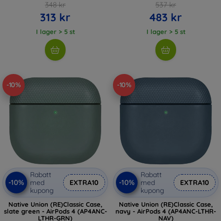
348 kr
537 kr
313 kr
483 kr
I lager > 5 st
I lager > 5 st
-10%
-10%
Rabatt
Rabatt
-10%
-10%
med
EXTRA10
med
EXTRA10
kupong
kupong
Native Union (RE)Classic Case,
Native Union (RE)Classic Case,
slate green - AirPods 4 (AP4ANC-
navy - AirPods 4 (AP4ANC-LTHR-
LTHR-GRN)
NAV)