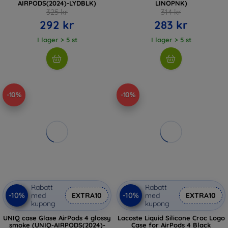
AIRPODS(2024)-LYDBLK)
LINOPNK)
325 kr
314 kr
292 kr
283 kr
I lager > 5 st
I lager > 5 st
-10%
-10%
Rabatt
Rabatt
-10%
-10%
med
EXTRA10
med
EXTRA10
kupong
kupong
UNIQ case Glase AirPods 4 glossy
Lacoste Liquid Silicone Croc Logo
smoke (UNIQ-AIRPODS(2024)-
Case for AirPods 4 Black