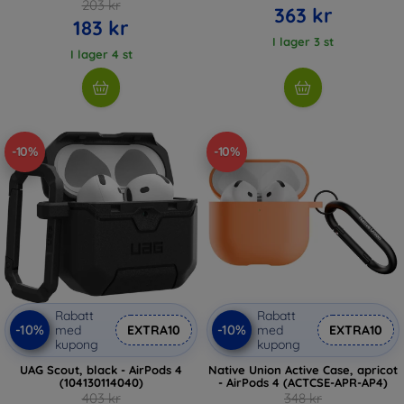
203 kr
363 kr
183 kr
I lager 3 st
I lager 4 st
-10%
-10%
Rabatt
Rabatt
-10%
-10%
med
EXTRA10
med
EXTRA10
kupong
kupong
UAG Scout, black - AirPods 4
Native Union Active Case, apricot
(104130114040)
- AirPods 4 (ACTCSE-APR-AP4)
403 kr
348 kr