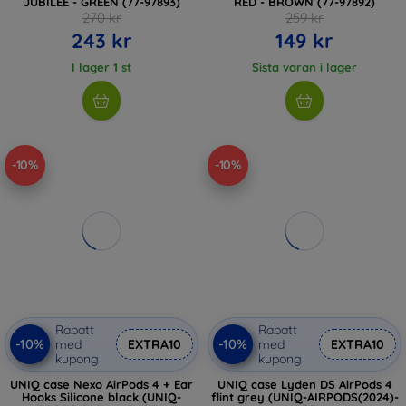
JUBILEE - GREEN (77-97893)
RED - BROWN (77-97892)
270 kr
259 kr
243 kr
149 kr
I lager 1 st
Sista varan i lager
-10%
-10%
Rabatt
Rabatt
-10%
-10%
med
EXTRA10
med
EXTRA10
kupong
kupong
UNIQ case Nexo AirPods 4 + Ear
UNIQ case Lyden DS AirPods 4
Hooks Silicone black (UNIQ-
flint grey (UNIQ-AIRPODS(2024)-