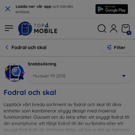
×
Ladda ner vår app
och handla
enklare.
0
Fodral och skal
Filter
Snabbsökning
Huawei Y9 2018
Fodral och skal
Upptäck vårt breda sortiment av fodral och skal till dina
enheter som kombinerar snygg design med maximal
funktionalitet. Oavsett om du letar efter ett snyggt fodral till
din smartphone, ett tåligt fodral till din surfplatta eller ett
snyggt fodral till din bärbara dator, så har vi det du behöver.