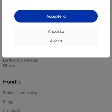
Kontakt
Acceptera
info@top4mobile.eu
Anpassa
Skriv till oss
Avvisa
Måndag till fredag:
På nätet
8:00 - 16:00
Lördag och söndag:
Offline
Handla
Frakt och betalning
Blogg
Cashback