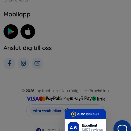
Mobilapp
Anslut dig till oss
©
2026
top4mobile.se. Alla rättigheter förbehållna.
Top4Mobile.se
Våra webbutiker
Excellent
4.6
13574 reviews
AI powered by
Eurion