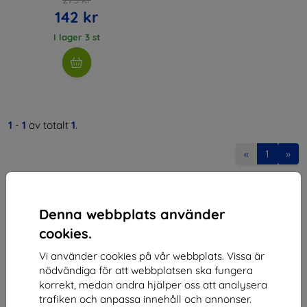
142 kr
I lager 3 st
1
-
1
av totalt
1
.
«
1
»
Denna webbplats använder
cookies.
Vi använder cookies på vår webbplats. Vissa är
Shield-SK s.r.o.
nödvändiga för att webbplatsen ska fungera
korrekt, medan andra hjälper oss att analysera
Organisationsnummer:
46701494
trafiken och anpassa innehåll och annonser.
Momsregistreringsnummer:
SK2023549671