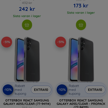
492 kr
173 kr
242 kr
Sista varan i lager
Sista varan i lager
-51%
-51%
Rabatt
Rabatt
-10%
-10%
med
EXTRA10
med
EXTRA10
kupong
kupong
OTTERBOX REACT SAMSUNG
OTTERBOX REACT SAMSUNG
GALAXY A05S/CLEAR (77-94114)
GALAXY A05S/CLEAR - PROPACK
(77-94115)
355 kr