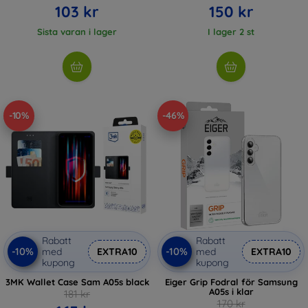
103 kr
150 kr
Sista varan i lager
I lager 2 st
-10%
-46%
Rabatt
Rabatt
-10%
-10%
med
EXTRA10
med
EXTRA10
kupong
kupong
3MK Wallet Case Sam A05s black
Eiger Grip Fodral för Samsung
A05s i klar
181 kr
170 kr