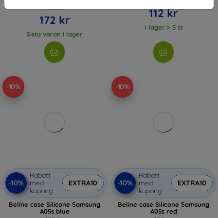
125 kr
355 kr
112 kr
172 kr
I lager > 5 st
Sista varan i lager
-10%
-10%
Rabatt
Rabatt
-10%
-10%
med
EXTRA10
med
EXTRA10
kupong
kupong
Beline case Silicone Samsung
Beline case Silicone Samsung
A05s blue
A05s red