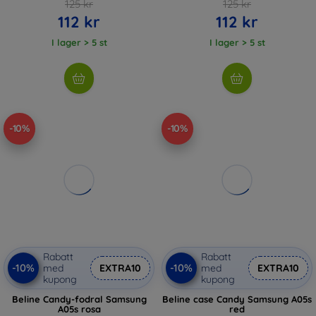
125 kr
125 kr
112 kr
112 kr
I lager > 5 st
I lager > 5 st
-10%
-10%
Rabatt
Rabatt
-10%
-10%
med
EXTRA10
med
EXTRA10
kupong
kupong
Beline Candy-fodral Samsung
Beline case Candy Samsung A05s
A05s rosa
red