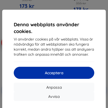
355 kr
173 kr
173 kr
Sista varan i lager
Sista varan i lager
Denna webbplats använder
cookies.
Vi använder cookies på vår webbplats. Vissa är
-52%
-10%
nödvändiga för att webbplatsen ska fungera
korrekt, medan andra hjälper oss att analysera
trafiken och anpassa innehåll och annonser.
Acceptera
Rabatt
Rabatt
Anpassa
-10%
-10%
med
EXTRA10
med
EXTRA10
kupong
kupong
Avvisa
OTTERBOX REACT SAMSUNG
Beline Silikonfodral Samsung
GALAXY A05S/BLACK - PROPACK
A05s Rosa
(77-94116)