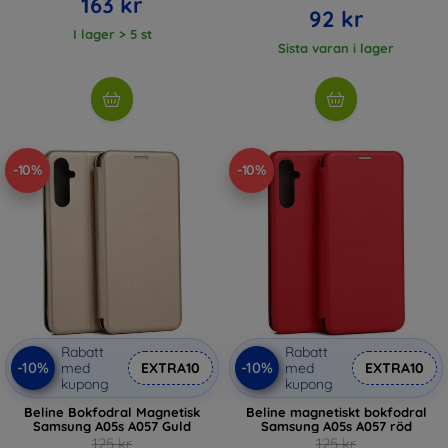
163 kr
92 kr
I lager > 5 st
Sista varan i lager
-10%
-10%
Rabatt
Rabatt
-10%
-10%
med
EXTRA10
med
EXTRA10
kupong
kupong
Beline Bokfodral Magnetisk
Beline magnetiskt bokfodral
Samsung A05s A057 Guld
Samsung A05s A057 röd
125 kr
125 kr