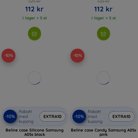
125 kr
125 kr
112 kr
112 kr
I lager > 5 st
I lager > 5 st
-10%
-10%
Rabatt
Rabatt
-10%
-10%
med
EXTRA10
med
EXTRA10
kupong
kupong
Beline case Silicone Samsung
Beline case Candy Samsung A05s
A05s black
pink