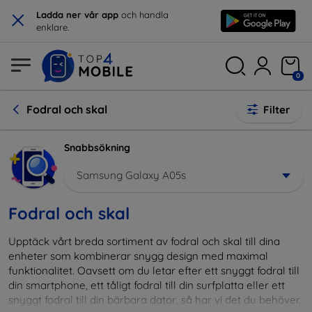
×
Ladda ner vår app
och handla
enklare.
0
Fodral och skal
Filter
Snabbsökning
Samsung Galaxy A05s
Fodral och skal
Upptäck vårt breda sortiment av fodral och skal till dina
enheter som kombinerar snygg design med maximal
funktionalitet. Oavsett om du letar efter ett snyggt fodral till
din smartphone, ett tåligt fodral till din surfplatta eller ett
snyggt fodral till din bärbara dator, så har vi det du behöver.