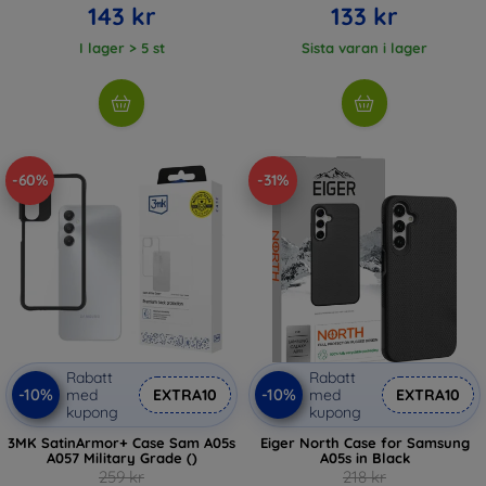
143 kr
133 kr
I lager > 5 st
Sista varan i lager
-60%
-31%
Rabatt
Rabatt
-10%
-10%
med
EXTRA10
med
EXTRA10
kupong
kupong
3MK SatinArmor+ Case Sam A05s
Eiger North Case for Samsung
A057 Military Grade ()
A05s in Black
259 kr
218 kr