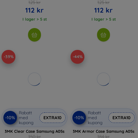
125 kr
125 kr
112 kr
112 kr
I lager > 5 st
I lager > 5 st
-39%
-44%
Rabatt
Rabatt
-10%
-10%
med
EXTRA10
med
EXTRA10
kupong
kupong
3MK Clear Case Samsung A05s
3MK Armor Case Samsung A05s
150 kr
184 kr