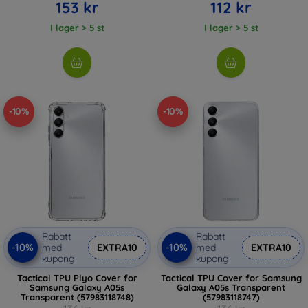
153 kr
112 kr
I lager > 5 st
I lager > 5 st
-10%
-10%
Rabatt
Rabatt
-10%
-10%
med
EXTRA10
med
EXTRA10
kupong
kupong
Tactical TPU Plyo Cover for
Tactical TPU Cover for Samsung
Samsung Galaxy A05s
Galaxy A05s Transparent
Transparent (57983118748)
(57983118747)