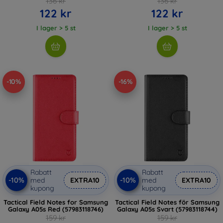
136 kr
136 kr
122 kr
122 kr
I lager > 5 st
I lager > 5 st
-10%
-16%
Rabatt
Rabatt
-10%
-10%
med
EXTRA10
med
EXTRA10
kupong
kupong
Tactical Field Notes for Samsung
Tactical Field Notes för Samsung
Galaxy A05s Red (57983118746)
Galaxy A05s Svart (57983118744)
159 kr
159 kr