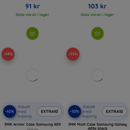
91 kr
103 kr
Sista varan i lager
Sista varan i lager
-44%
-33%
Rabatt
Rabatt
-10%
-10%
med
EXTRA10
med
EXTRA10
kupong
kupong
3MK Armor Case Samsung A05
3MK Matt Case Samsung Galaxy
A05s black
184 kr