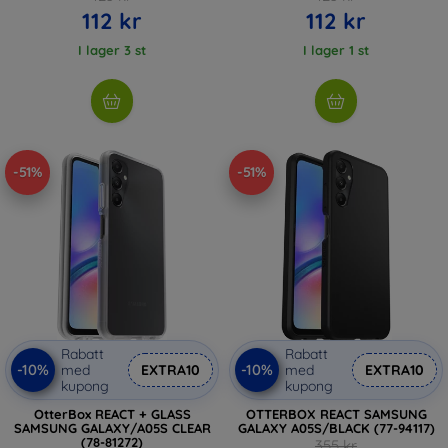
112 kr
112 kr
I lager 3 st
I lager 1 st
-51%
-51%
Rabatt
Rabatt
-10%
-10%
med
EXTRA10
med
EXTRA10
kupong
kupong
OtterBox REACT + GLASS
OTTERBOX REACT SAMSUNG
SAMSUNG GALAXY/A05S CLEAR
GALAXY A05S/BLACK (77-94117)
(78-81272)
355 kr