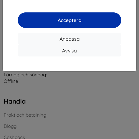
Kontakt
Acceptera
info@top4mobile.eu
Anpassa
Skriv till oss
Avvisa
Måndag till fredag:
På nätet
8:00 - 16:00
Lördag och söndag:
Offline
Handla
Frakt och betalning
Blogg
Cashback