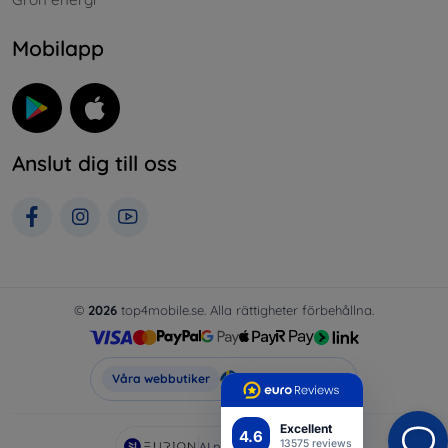
Mobilapp
Anslut dig till oss
©
2026
top4mobile.se. Alla rättigheter förbehållna.
Top4Mobile.se
Våra webbutiker
Excellent
4.6
13575 reviews
AI powered by
Eurion