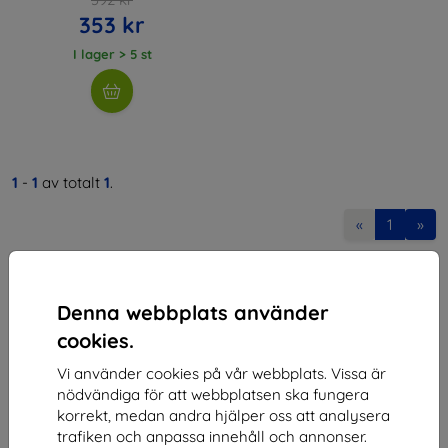
353 kr
I lager > 5 st
1
-
1
av totalt
1
.
«
1
»
Denna webbplats använder
cookies.
Vi använder cookies på vår webbplats. Vissa är
Shield-SK s.r.o.
nödvändiga för att webbplatsen ska fungera
korrekt, medan andra hjälper oss att analysera
Organisationsnummer:
46701494
trafiken och anpassa innehåll och annonser.
Momsregistreringsnummer:
SK2023549671