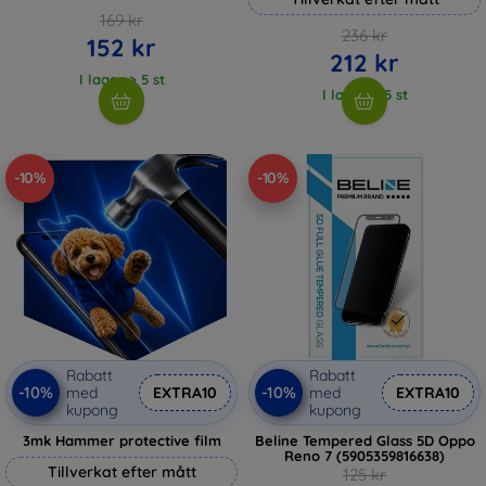
169 kr
236 kr
152 kr
212 kr
I lager > 5 st
I lager > 5 st
-10%
-10%
Rabatt
Rabatt
-10%
-10%
med
EXTRA10
med
EXTRA10
kupong
kupong
3mk Hammer protective film
Beline Tempered Glass 5D Oppo
Reno 7 (5905359816638)
Tillverkat efter mått
125 kr