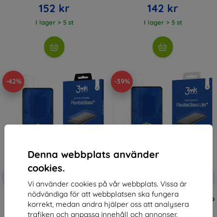
152 kr
142 kr
I lager > 5 st
I lager > 5 st
-42%
-39%
Denna webbplats använder
cookies.
Rabatt
Rabatt
-10%
-10%
med
EXTRA10
med
EXTRA10
Vi använder cookies på vår webbplats. Vissa är
kupong
kupong
nödvändiga för att webbplatsen ska fungera
3MK FlexibleGlass Oppo Reno 7
3MK FlexibleGlass Lite Oppo Reno
korrekt, medan andra hjälper oss att analysera
Hybrid Glass
7 Hybrid Glass Lite
161 kr
125 kr
trafiken och anpassa innehåll och annonser.