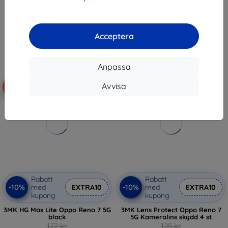
93 kr
76 kr
Sista varan i lager
Sista varan i lager
Acceptera
Anpassa
Avvisa
-48%
-40%
Rabatt
Rabatt
-10%
-10%
med
EXTRA10
med
EXTRA10
kupong
kupong
3MK HG Max Lite Oppo Reno 7 5G
3MK Lens Protect Oppo Reno 7
black
5G Kameralins skydd 4 st
172 kr
125 kr