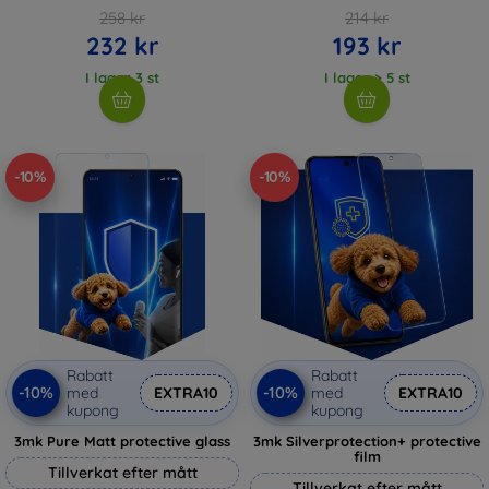
258 kr
214 kr
232 kr
193 kr
I lager 3 st
I lager > 5 st
-10%
-10%
Rabatt
Rabatt
-10%
-10%
med
EXTRA10
med
EXTRA10
kupong
kupong
3mk Pure Matt protective glass
3mk Silverprotection+ protective
film
Tillverkat efter mått
Tillverkat efter mått