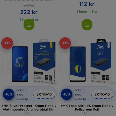
112 kr
247 kr
222 kr
I lager > 5 st
I lager 4 st
-10%
-10%
Rabatt
Rabatt
-10%
-10%
med
EXTRA10
med
EXTRA10
kupong
kupong
3MK Silver Protect+ Oppo Reno 7
3MK Folia ARC+ FS Oppo Reno 7
Wet-mounted Antimicrobial film
Fullscreen Foil
169 kr
158 kr