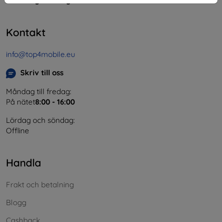
Momsregistreringsnummer:
SK2023549671
Kontakt
info@top4mobile.eu
Skriv till oss
Måndag till fredag:
På nätet
8:00 - 16:00
Lördag och söndag:
Offline
Handla
Frakt och betalning
Blogg
Cashback