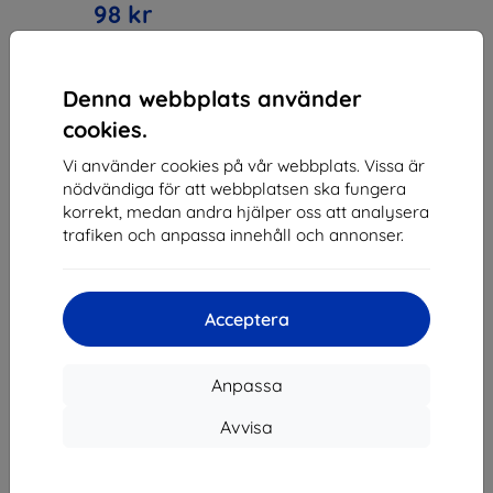
98 kr
I lager 2 st
Denna webbplats använder
cookies.
Vi använder cookies på vår webbplats. Vissa är
nödvändiga för att webbplatsen ska fungera
1
-
3
av totalt
3
.
korrekt, medan andra hjälper oss att analysera
trafiken och anpassa innehåll och annonser.
«
1
»
Acceptera
Anpassa
Avvisa
Shield-SK s.r.o.
Organisationsnummer:
46701494