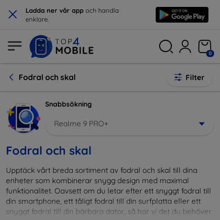
×
Ladda ner vår app
och handla
enklare.
0
Fodral och skal
Filter
Snabbsökning
Realme 9 PRO+
Fodral och skal
Upptäck vårt breda sortiment av fodral och skal till dina
enheter som kombinerar snygg design med maximal
funktionalitet. Oavsett om du letar efter ett snyggt fodral till
din smartphone, ett tåligt fodral till din surfplatta eller ett
snyggt fodral till din bärbara dator, så har vi det du behöver.