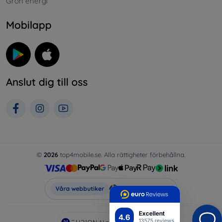
Grön energi
Mobilapp
Anslut dig till oss
©
2026
top4mobile.se. Alla rättigheter förbehållna.
Top4Mobile.se
Våra webbutiker
Excellent
4.6
13575 reviews