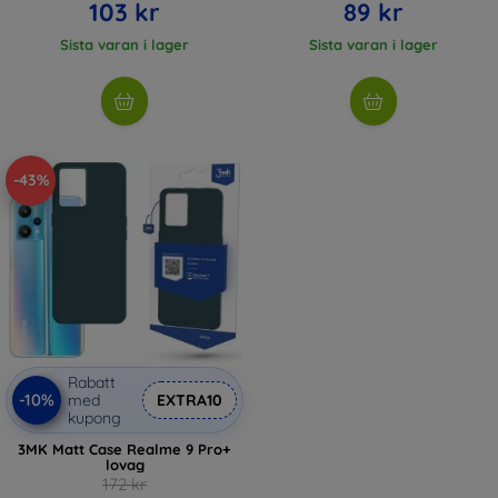
103 kr
89 kr
Sista varan i lager
Sista varan i lager
-43%
Rabatt
-10%
med
EXTRA10
kupong
3MK Matt Case Realme 9 Pro+
lovag
172 kr