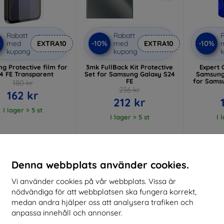
Rabatt
Rabatt
R
%
-10%
-10%
med
EXTRA10
med
EXTRA10
kupong
kupong
g Protective film for
3mk FullBack Kit Protective
Expert 
4 FE Transparent
Set for Samsung Galaxy S24
Samsung
FE
for Sams
180 kr
236 kr
162 kr
212 kr
I lager > 5 st
I lager > 5 st
I 
-54%
-63%
Denna webbplats använder cookies.
Vi använder cookies på vår webbplats. Vissa är
nödvändiga för att webbplatsen ska fungera korrekt,
medan andra hjälper oss att analysera trafiken och
anpassa innehåll och annonser.