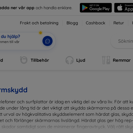
adda ner vår app
och handla enklare.
Frakt och betalning
Blogg
Cashback
Retur
du hjälp?
dd
Tillbehör
Ljud
Remmar
rmskydd
lefoner och surfplattor är idag en viktig del av våra liv. För at
de under lång tid är det viktigt att skydda skärmarna på dessa e
ett urval av högkvalitativa skyddselement som härdat glas, sky
et och förlänger skärmarnas livslängd. Härdat glas ger hög rep
 skador samtidigt som de minimerar fingeravtryck. Välj rätt skyd
ens fallgropar. Vårt sortiment omfattar produkter som är kom