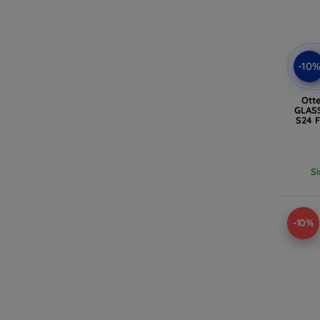
-10
Ott
GLAS
S24 F
Si
-10%