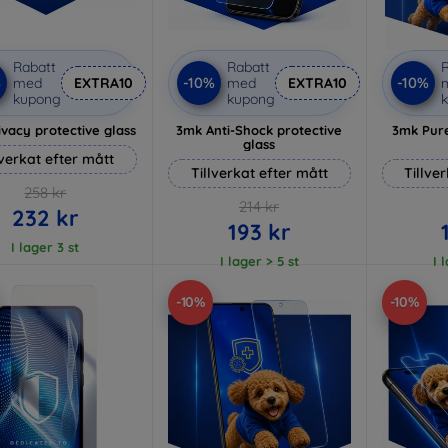
Rabatt
Rabatt
R
%
-10%
-10%
med
EXTRA10
med
EXTRA10
kupong
kupong
vacy protective glass
3mk Anti-Shock protective
3mk Pure
glass
lverkat efter mått
Tillverkat efter mått
Tillve
258 kr
214 kr
232 kr
193 kr
I lager 3 st
I lager > 5 st
I 
-10%
-10%