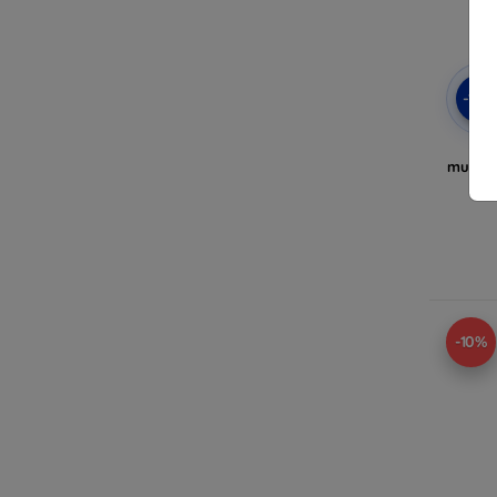
-10
3
multil
-10%