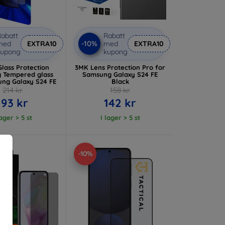
abatt
Rabatt
-10%
med
EXTRA10
med
EXTRA10
kupong
kupong
Glass Protection
3MK Lens Protection Pro for
 Tempered glass
Samsung Galaxy S24 FE
ung Galaxy S24 FE
Black
214 kr
158 kr
193 kr
142 kr
lager > 5 st
I lager > 5 st
-10%