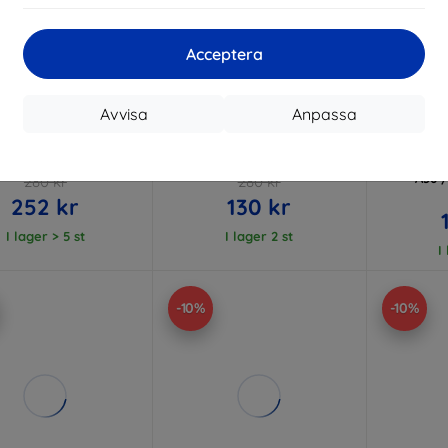
Acceptera
Rabatt
Rabatt
R
%
-10%
-10%
med
EXTRA10
med
EXTRA10
kupong
kupong
Avvisa
Anpassa
MK StratCore700
Eiger Mountain H.I.T Screen
Eiger 
ayer film for Samsung
Protector GRS 3 Pack for
Privacy 
Galaxy S24 FE
Samsung A36 / A56 / S24 FE
GRS for
A36 /
280 kr
280 kr
252 kr
130 kr
I lager > 5 st
I lager 2 st
I
-10%
-10%