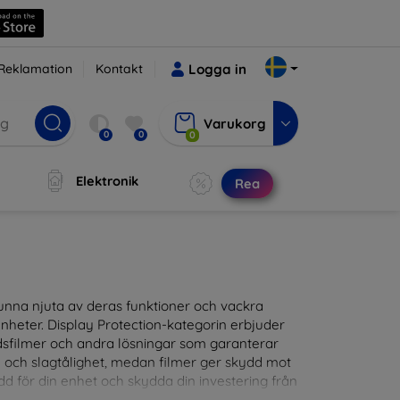
Reklamation
Kontakt
Logga in
Varukorg
0
0
0
Elektronik
Rea
t kunna njuta av deras funktioner och vackra
nheter. Display Protection-kategorin erbjuder
ddsfilmer och andra lösningar som garanterar
- och slagtålighet, medan filmer ger skydd mot
d för din enhet och skydda din investering från
patibla med en mängd olika märken och