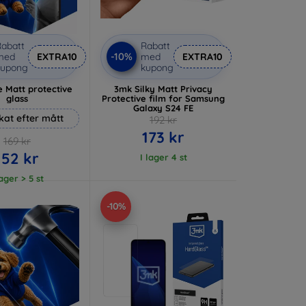
abatt
Rabatt
-10%
med
EXTRA10
med
EXTRA10
kupong
kupong
 Matt protective
3mk Silky Matt Privacy
glass
Protective film for Samsung
Galaxy S24 FE
rkat efter mått
192 kr
173 kr
169 kr
152 kr
I lager 4 st
lager > 5 st
-10%