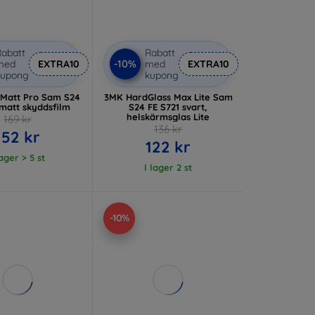
abatt
Rabatt
-10%
med
EXTRA10
med
EXTRA10
kupong
kupong
 Matt Pro Sam S24
3MK HardGlass Max Lite Sam
 matt skyddsfilm
S24 FE S721 svart,
helskärmsglas Lite
169 kr
136 kr
152 kr
122 kr
lager > 5 st
I lager 2 st
-10%