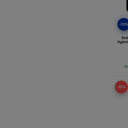
-10
3mk
Hybri
Si
-10%