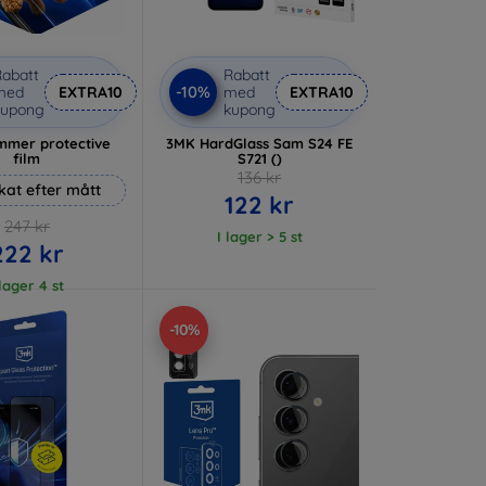
abatt
Rabatt
-10%
med
EXTRA10
med
EXTRA10
kupong
kupong
mer protective
3MK HardGlass Sam S24 FE
film
S721 ()
136 kr
rkat efter mått
122 kr
247 kr
I lager > 5 st
222 kr
 lager 4 st
-10%