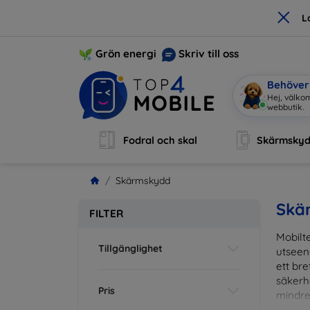
×
L
Grön energi
Skriv till oss
Behöver 
Jag är
|
Fodral och skal
Skärmsky
Skärmskydd
Skä
FILTER
Mobilte
Tillgänglighet
utseen
ett br
säkerh
Pris
mindre
vardag