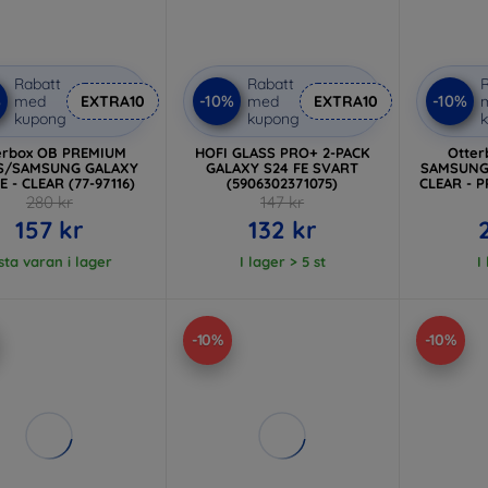
Rabatt
Rabatt
R
%
-10%
-10%
med
EXTRA10
med
EXTRA10
kupong
kupong
erbox OB PREMIUM
HOFI GLASS PRO+ 2-PACK
Otter
S/SAMSUNG GALAXY
GALAXY S24 FE SVART
SAMSUNG/
E - CLEAR (77-97116)
(5906302371075)
CLEAR - P
280 kr
147 kr
157 kr
132 kr
sta varan i lager
I lager > 5 st
I
-10%
-10%