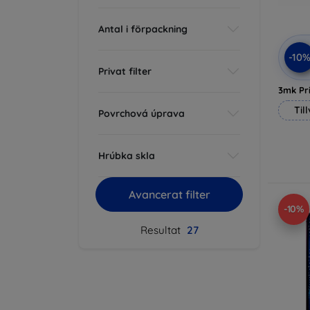
Antal i förpackning
-10
Privat filter
3mk Pri
Til
Povrchová úprava
Hrúbka skla
Avancerat filter
-10%
Resultat
27