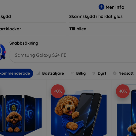
r, vilket säkerställer att varje kund hittar det perfekta skyddet f
Mer info
skydd
Skärmskydd i härdat glas
artklockor
Till bilen
Snabbsökning
Samsung Galaxy S24 FE
kommenderade
Bästsäljare
Billig
Dyrt
Nedsatt
-10%
-10%