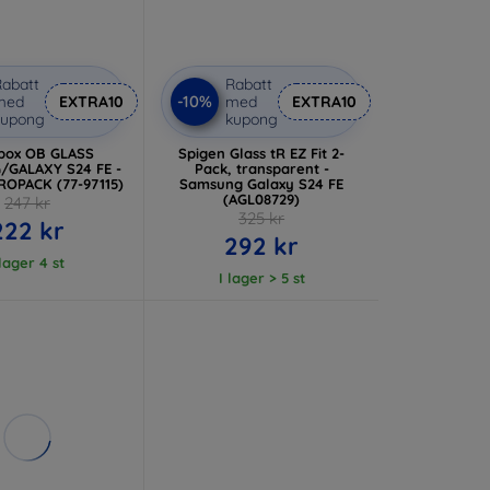
abatt
Rabatt
-10%
med
EXTRA10
med
EXTRA10
kupong
kupong
box OB GLASS
Spigen Glass tR EZ Fit 2-
GALAXY S24 FE -
Pack, transparent -
ROPACK (77-97115)
Samsung Galaxy S24 FE
(AGL08729)
247 kr
325 kr
222 kr
292 kr
 lager 4 st
I lager > 5 st