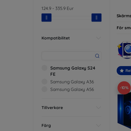
modelle
124.9
-
335.9
Eur
Skärm
För sm
Kompatibilitet
Samsung Galaxy S24
Re
FE
Samsung Galaxy A36
-10%
Samsung Galaxy A56
Tillverkare
Färg