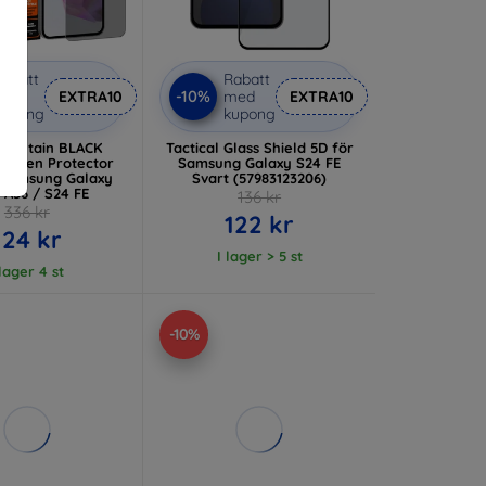
abatt
Rabatt
-10%
med
EXTRA10
med
EXTRA10
kupong
kupong
Mountain BLACK
Tactical Glass Shield 5D för
Screen Protector
Samsung Galaxy S24 FE
 Samsung Galaxy
Svart (57983123206)
 A56 / S24 FE
136 kr
336 kr
122 kr
124 kr
I lager > 5 st
 lager 4 st
-10%