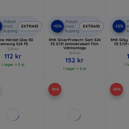
Rabatt
Rabatt
R
%
-10%
-10%
med
EXTRA10
med
EXTRA10
kupong
kupong
ine Härdat Glas 5D
3MK SilverProtect+ Sam S24
3MK Silky
Samsung S24 FE
FE S721 Antimikrobiell Film
FE S721
Våtmontage
125 kr
169 kr
112 kr
152 kr
I lager > 5 st
I 
I lager > 5 st
-10%
-10%