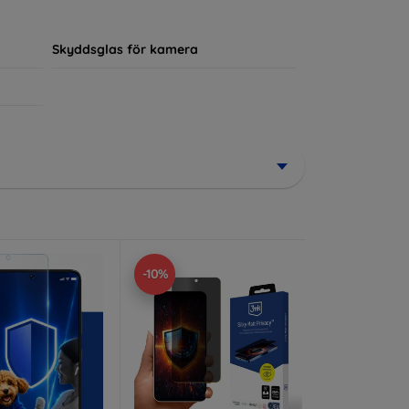
ör sin enhet.
Skyddsglas för kamera
-10%