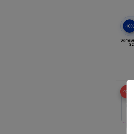
-10
Samsun
S2
-10%