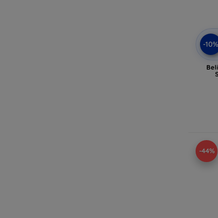
-10
Bel
-44%