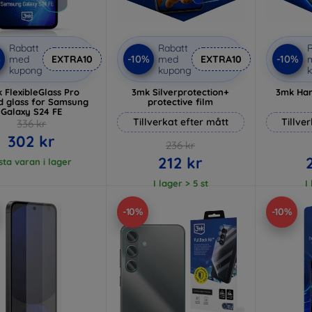
Rabatt
Rabatt
R
%
-10%
-10%
med
EXTRA10
med
EXTRA10
kupong
kupong
 FlexibleGlass Pro
3mk Silverprotection+
3mk Ham
d glass for Samsung
protective film
Galaxy S24 FE
Tillverkat efter mått
Tillve
336 kr
302 kr
236 kr
212 kr
sta varan i lager
I lager > 5 st
I
-10%
-10%