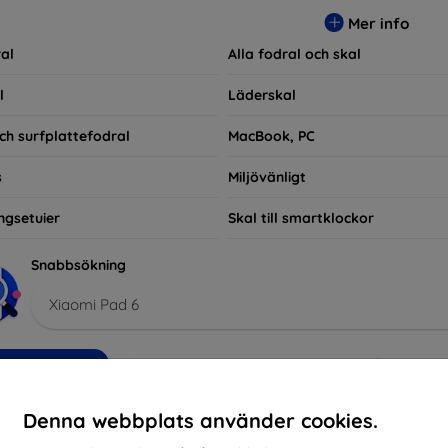
ra praktiska utan också moderiktiga, vilket gör dem till en integ
Mer info
e som bara vill skydda sin investering, vi finns här för dig.
al
Alla fodral och skal
l
Läderskal
ch surfplattefodral
MacBook, PC
s
Miljövänligt
ngsetuier
Skal till smartklockor
Snabbsökning
Xiaomi Pad 6
kommenderade
Bästsäljare
Billig
Dyrt
Nedsatt
Denna webbplats använder cookies.