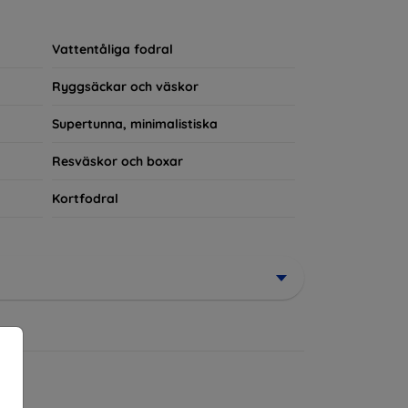
rerad del av din vardagsoutfit. För teknikälskare
Vattentåliga fodral
Ryggsäckar och väskor
Supertunna, minimalistiska
Resväskor och boxar
Kortfodral