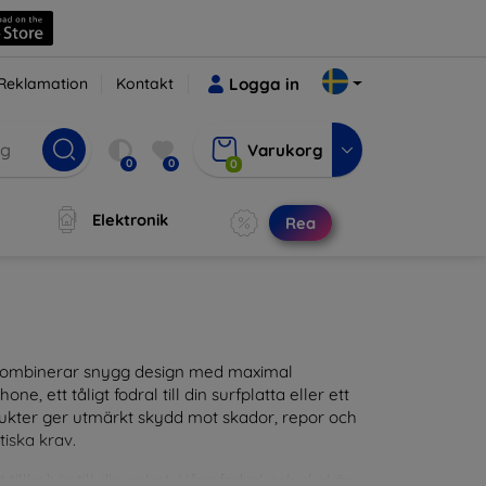
Reklamation
Kontakt
Logga in
Varukorg
0
0
0
Elektronik
Rea
m kombinerar snygg design med maximal
ne, ett tåligt fodral till din surfplatta eller ett
odukter ger utmärkt skydd mot skador, repor och
tiska krav.
tillbehör till din enhet. Våra fodral och skal är