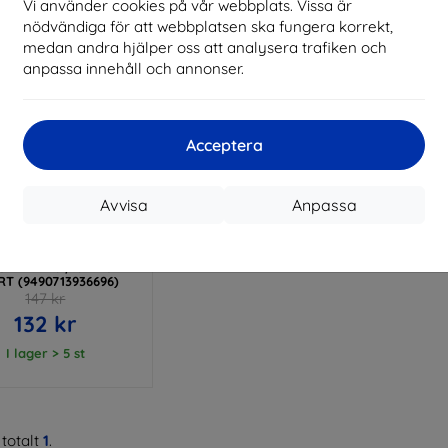
Vi använder cookies på vår webbplats. Vissa är
nödvändiga för att webbplatsen ska fungera korrekt,
medan andra hjälper oss att analysera trafiken och
anpassa innehåll och annonser.
Acceptera
Rabatt
Avvisa
Anpassa
%
med
EXTRA10
kupong
H-PROTECT SC PEN
OMI PAD 6 / 6 PRO
T (9490713936696)
147 kr
132 kr
I lager > 5 st
totalt
1
.