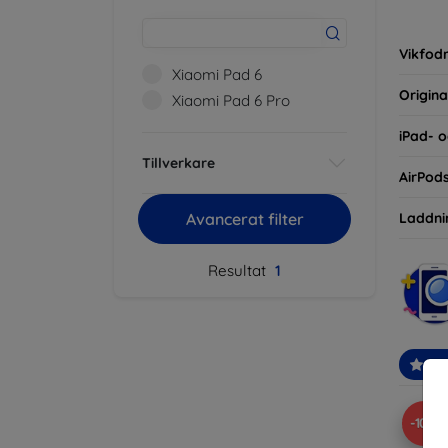
inte ba
eller d
Vikfodr
Xiaomi Pad 6
Origina
Xiaomi Pad 6 Pro
iPad- o
Tillverkare
AirPod
Laddni
Avancerat filter
Resultat
1
Re
-10%