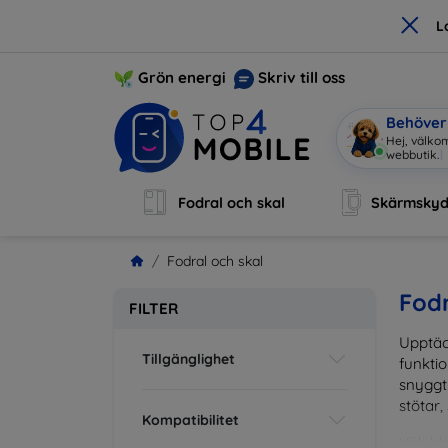
×
L
Grön energi
Skriv till oss
Behöver 
Hej, välkom
Fodral och skal
Skärmsky
Fodral och skal
Fodr
FILTER
Upptäc
Tillgänglighet
funktio
snyggt 
stötar,
Kompatibilitet
Välj bl