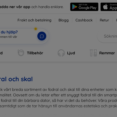
adda ner vår app
och handla enklare.
Frakt och betalning
Blogg
Cashback
Retur
du hjälp?
men till v
|
dd
Tillbehör
Ljud
Remmar
al och skal
k vårt breda sortiment av fodral och skal till dina enheter so
nalitet. Oavsett om du letar efter ett snyggt fodral till din smartpho
fodral till din bärbara dator, så har vi det du behöver. Våra pr
 samtidigt som de tar hänsyn till användarnas estetiska och prak
and en mängd olika material, färger och mönster för att hitta rätt 