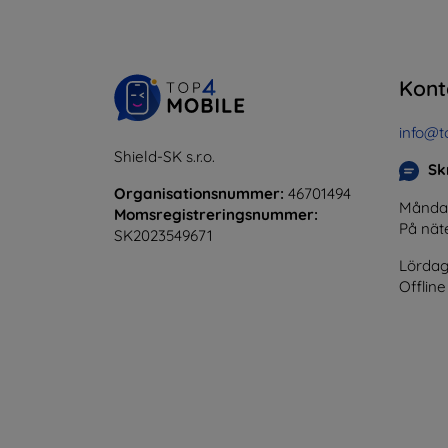
Kont
info@t
Shield-SK s.r.o.
Skr
Organisationsnummer:
46701494
Måndag 
Momsregistreringsnummer:
På nät
SK2023549671
Lördag
Offline