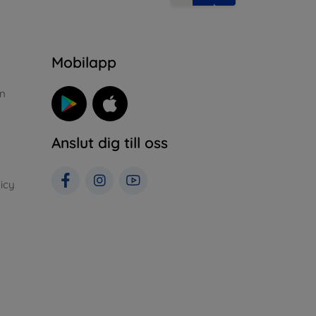
n
Mobilapp
n
Anslut dig till oss
icy