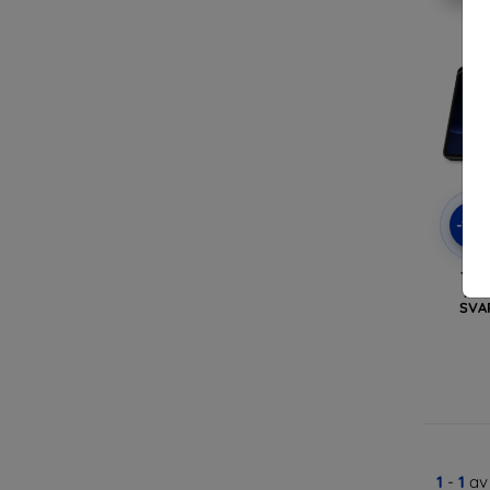
-10
TEC
XIA
SVAR
1
-
1
av 