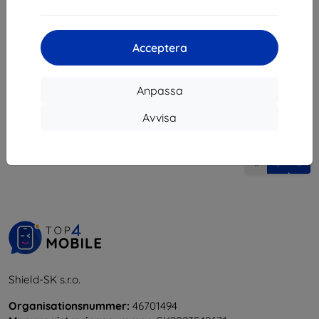
122 kr
I lager 3 st
Acceptera
Anpassa
Avvisa
1
-
5
av totalt
5
.
«
1
»
Shield-SK s.r.o.
Organisationsnummer:
46701494