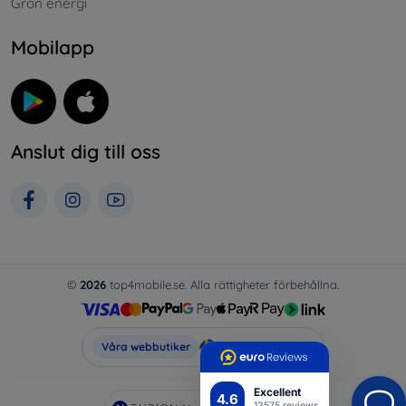
Grön energi
Mobilapp
Anslut dig till oss
©
2026
top4mobile.se. Alla rättigheter förbehållna.
Top4Mobile.se
Våra webbutiker
Excellent
4.6
13575 reviews