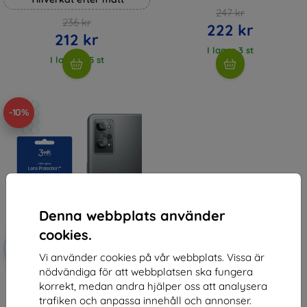
247 kr
236 kr
222 kr
212 kr
I lager 3 st
I lager > 5 st
-10%
Denna webbplats använder
cookies.
Rabatt
-10%
med
EXTRA10
Vi använder cookies på vår webbplats. Vissa är
kupong
nödvändiga för att webbplatsen ska fungera
3MK Lens Protect Realme GT 2
korrekt, medan andra hjälper oss att analysera
5G Camera lens protection 4 pcs
136 kr
trafiken och anpassa innehåll och annonser.