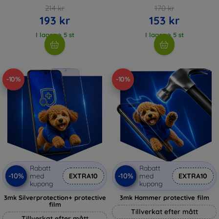
214 kr
170 kr
193 kr
153 kr
I lager > 5 st
I lager > 5 st
-10%
-10%
Rabatt
Rabatt
-10%
-10%
med
EXTRA10
med
EXTRA10
kupong
kupong
3mk Silverprotection+ protective
3mk Hammer protective film
film
Tillverkat efter mått
Tillverkat efter mått