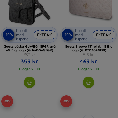
Rabatt
Rabatt
-10%
-10%
med
EXTRA10
med
EXTRA10
kupong
kupong
Guess väska GUWBG4GFGR grå
Guess Sleeve 13" pink 4G Big
4G Big Logo (GUWBG4GFGR)
Logo (GUCS13G4GFPI)
392 kr
515 kr
353 kr
463 kr
I lager > 5 st
I lager > 5 st
-10%
-10%