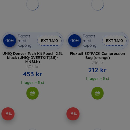
Rabatt
Rabatt
-10%
-10%
med
EXTRA10
med
EXTRA10
kupong
kupong
UNIQ Denver Tech Kit Pouch 2.5L
Flextail EZYPACK Compression
black (UNIQ-DVERTKIT(2.5)-
Bag (orange)
MNBLK)
236 kr
503 kr
212 kr
453 kr
I lager > 5 st
I lager > 5 st
-5%
-5%