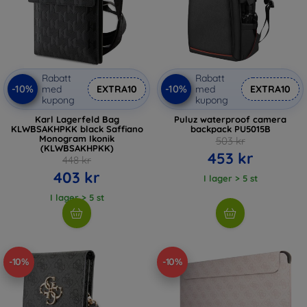
Rabatt
Rabatt
-10%
-10%
med
EXTRA10
med
EXTRA10
kupong
kupong
Karl Lagerfeld Bag
Puluz waterproof camera
KLWBSAKHPKK black Saffiano
backpack PU5015B
Monogram Ikonik
503 kr
(KLWBSAKHPKK)
453 kr
448 kr
403 kr
I lager > 5 st
I lager > 5 st
-10%
-10%