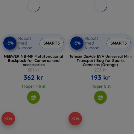
Rabatt
Rabatt
-5%
-5%
med
SMART5
med
SMART5
kupong
kupong
NEEWER NB-MF Multifunctional
Telesin DisAdv EVA Universal Mini
Backpack for Cameras and
Transport Bag for Sports
Accessories
Cameras (Orange)
381 kr
203 kr
362 kr
193 kr
I lager > 5 st
I lager 5 st
-5%
-5%