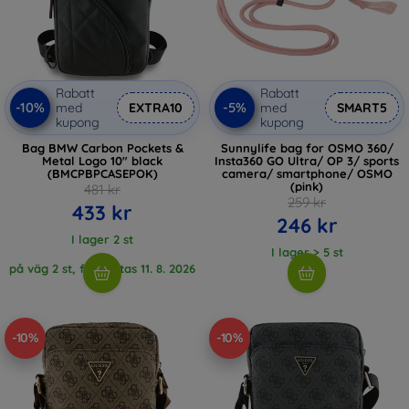
Rabatt
Rabatt
-10%
-5%
med
EXTRA10
med
SMART5
kupong
kupong
Bag BMW Carbon Pockets &
Sunnylife bag for OSMO 360/
Metal Logo 10" black
Insta360 GO Ultra/ OP 3/ sports
(BMCPBPCASEPOK)
camera/ smartphone/ OSMO
(pink)
481 kr
259 kr
433 kr
246 kr
I lager 2 st
I lager > 5 st
på väg 2 st, förväntas 11. 8. 2026
-10%
-10%