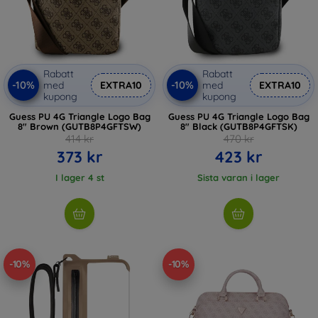
Rabatt
Rabatt
-10%
-10%
med
EXTRA10
med
EXTRA10
kupong
kupong
Guess PU 4G Triangle Logo Bag
Guess PU 4G Triangle Logo Bag
8" Brown (GUTB8P4GFTSW)
8" Black (GUTB8P4GFTSK)
414 kr
470 kr
373 kr
423 kr
I lager 4 st
Sista varan i lager
-10%
-10%