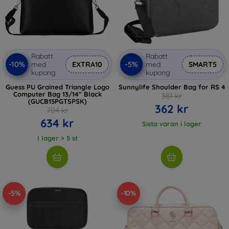
Rabatt
Rabatt
-10%
-5%
med
EXTRA10
med
SMART5
kupong
kupong
Guess PU Grained Triangle Logo
Sunnylife Shoulder Bag for RS 4
Computer Bag 13/14" Black
381 kr
(GUCB15PGTSPSK)
362 kr
704 kr
634 kr
Sista varan i lager
I lager > 5 st
-5%
-10%