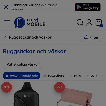
×
Ladda ner vår app
och handla
enklare.
0
Ryggsäckar och väskor
Filter
Ryggsäckar och väskor
Vattentåliga väskor
Rekommenderade
Bästsäljare
Billig
Dyrt
-10%
-5%