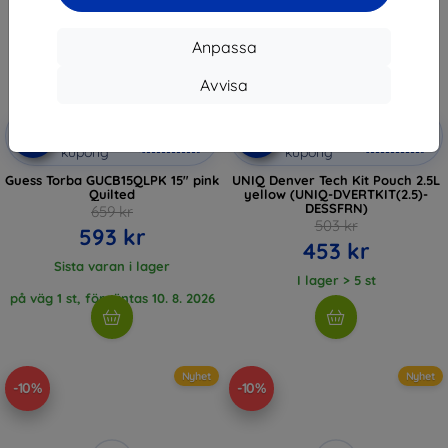
Anpassa
Avvisa
Rabatt
Rabatt
-10%
-10%
med
EXTRA10
med
EXTRA10
kupong
kupong
Guess Torba GUCB15QLPK 15" pink
UNIQ Denver Tech Kit Pouch 2.5L
Quilted
yellow (UNIQ-DVERTKIT(2.5)-
DESSFRN)
659 kr
503 kr
593 kr
453 kr
Sista varan i lager
I lager > 5 st
på väg 1 st, förväntas 10. 8. 2026
Nyhet
Nyhet
-10%
-10%