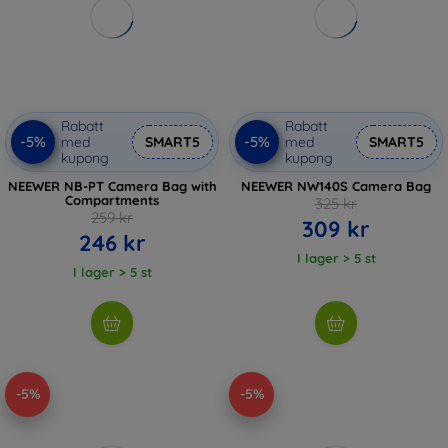
Rabatt
Rabatt
-5%
-5%
med
SMART5
med
SMART5
kupong
kupong
NEEWER NB-PT Camera Bag with
NEEWER NW140S Camera Bag
Compartments
325 kr
259 kr
309 kr
246 kr
I lager > 5 st
I lager > 5 st
-5%
-5%