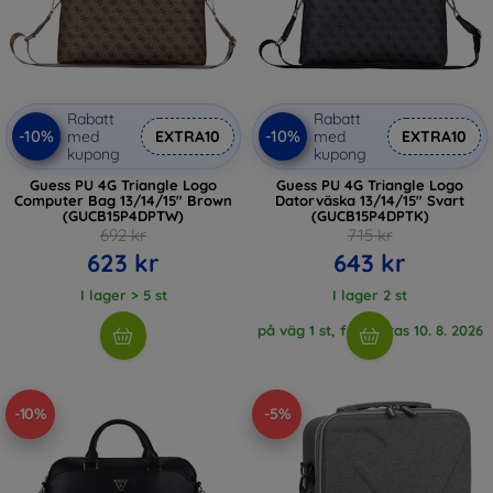
Rabatt
Rabatt
-10%
-10%
med
EXTRA10
med
EXTRA10
kupong
kupong
Guess PU 4G Triangle Logo
Guess PU 4G Triangle Logo
Computer Bag 13/14/15" Brown
Datorväska 13/14/15" Svart
(GUCB15P4DPTW)
(GUCB15P4DPTK)
692 kr
715 kr
623 kr
643 kr
I lager > 5 st
I lager 2 st
på väg 1 st, förväntas 10. 8. 2026
-10%
-5%