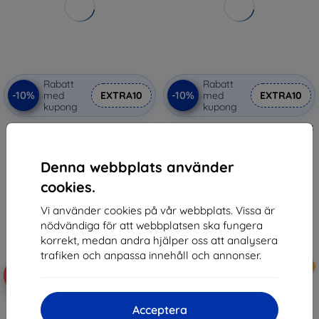
Rabatt
Rabatt
-10%
-10%
med
EXTRA10
med
EXTRA10
kupong
kupong
Guess Sleeve GUCS13G4GFBR 13"
Puluz vattentät kameraryggsäck
brun 4G Big Logo
(svart)
(GUCS13G4GFBR)
359 kr
515 kr
323 kr
Denna webbplats använder
463 kr
cookies.
I lager > 5 st
I lager > 5 st
Vi använder cookies på vår webbplats. Vissa är
nödvändiga för att webbplatsen ska fungera
korrekt, medan andra hjälper oss att analysera
trafiken och anpassa innehåll och annonser.
Nyhet
-10%
-10%
Acceptera