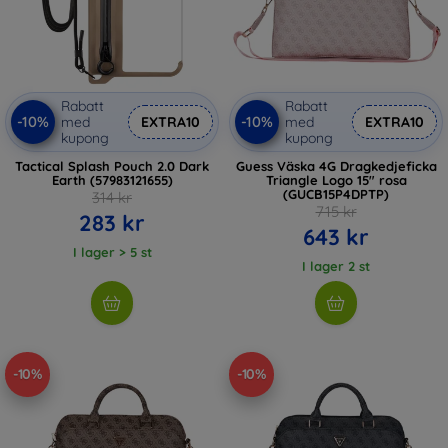
Rabatt
Rabatt
-10%
-10%
med
EXTRA10
med
EXTRA10
kupong
kupong
Tactical Splash Pouch 2.0 Dark
Guess Väska 4G Dragkedjeficka
Earth (57983121655)
Triangle Logo 15" rosa
(GUCB15P4DPTP)
314 kr
715 kr
283 kr
643 kr
I lager > 5 st
I lager 2 st
-10%
-10%