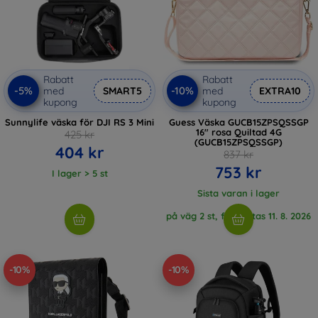
Rabatt
Rabatt
-5%
-10%
med
SMART5
med
EXTRA10
kupong
kupong
Sunnylife väska för DJI RS 3 Mini
Guess Väska GUCB15ZPSQSSGP
16" rosa Quiltad 4G
425 kr
(GUCB15ZPSQSSGP)
404 kr
837 kr
753 kr
I lager > 5 st
Sista varan i lager
på väg 2 st, förväntas 11. 8. 2026
-10%
-10%