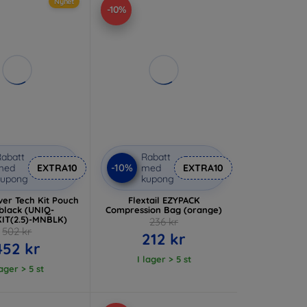
Nyhet
-10%
abatt
Rabatt
-10%
med
EXTRA10
med
EXTRA10
kupong
kupong
er Tech Kit Pouch
Flextail EZYPACK
 black (UNIQ-
Compression Bag (orange)
IT(2.5)-MNBLK)
236 kr
502 kr
212 kr
452 kr
I lager > 5 st
lager > 5 st