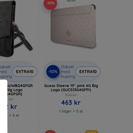
-10%
abatt
Rabatt
-10%
med
EXTRA10
med
EXTRA10
kupong
kupong
äska GUWBG4GFGR
Guess Sleeve 13" pink 4G Big
 4G Big Logo
Logo (GUCS13G4GFPI)
WBG4GFGR)
514 kr
391 kr
463 kr
352 kr
I lager > 5 st
lager > 5 st
Nyhet