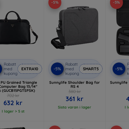
-5%
-5%
Rabatt
Rabatt
R
%
-5%
-5%
med
EXTRA10
med
SMART5
kupong
kupong
 PU Grained Triangle
Sunnylife Shoulder Bag for
Sunnylife 
Computer Bag 13/14"
RS 4
k (GUCB15PGTSPSK)
380 kr
702 kr
361 kr
632 kr
Sista varan i lager
I 
I lager > 5 st