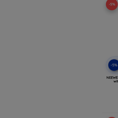
-5%
-5%
NEEWE
wi