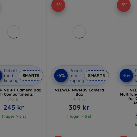
-5%
-5%
Rabatt
Rabatt
R
-5%
-5%
med
SMART5
med
SMART5
kupong
kupong
R NB-PT Camera Bag
NEEWER NW140S Camera
NE
th Compartments
Bag
Multifun
for 
258 kr
325 kr
A
245 kr
309 kr
I lager > 5 st
I lager > 5 st
I 