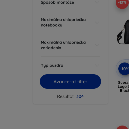
Spôsob montáže
-10%
Maximálna uhlopriečka
notebooku
Maximálna uhlopriečka
zariadenia
Typ puzdra
-10
Avancerat filter
Guess
Logo 
Blac
Resultat
304