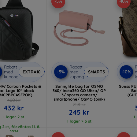
-5%
-10%
Rabatt
Rabatt
R
%
-5%
-10%
med
EXTRA10
med
SMART5
kupong
kupong
MW Carbon Pockets &
Sunnylife bag for OSMO
Guess PU
al Logo 10" black
360/ Insta360 GO Ultra/ OP
Ba
BMCPBPCASEPOK)
3/ sports camera/
(GU
smartphone/ OSMO (pink)
480 kr
258 kr
432 kr
245 kr
I lager 2 st
I
I lager > 5 st
 2 st, förväntas 11. 8.
2026