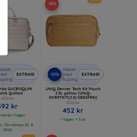
-10%
abatt
Rabatt
-10%
med
EXTRA10
med
EXTRA10
kupong
kupong
orba GUCB15QLPK
UNIQ Denver Tech Kit Pouch
 pink Quilted
2.5L yellow (UNIQ-
DVERTKIT(2.5)-DESSFRN)
658 kr
502 kr
592 kr
452 kr
 varan i lager
I lager > 5 st
t, förväntas 10. 8.
2026