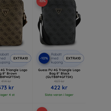
-10%
abatt
Rabatt
-10%
med
EXTRA10
med
EXTRA10
kupong
kupong
 4G Triangle Logo
Guess PU 4G Triangle Logo
g 8" Brown
Bag 8" Black
TB8P4GFTSW)
(GUTB8P4GFTSK)
414 kr
469 kr
373 kr
422 kr
 lager 4 st
Sista varan i lager