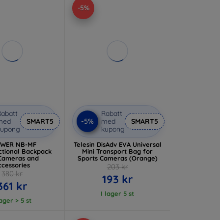
-5%
abatt
Rabatt
-5%
med
SMART5
med
SMART5
kupong
kupong
EWER NB-MF
Telesin DisAdv EVA Universal
ctional Backpack
Mini Transport Bag for
Cameras and
Sports Cameras (Orange)
ccessories
203 kr
380 kr
193 kr
361 kr
I lager 5 st
lager > 5 st