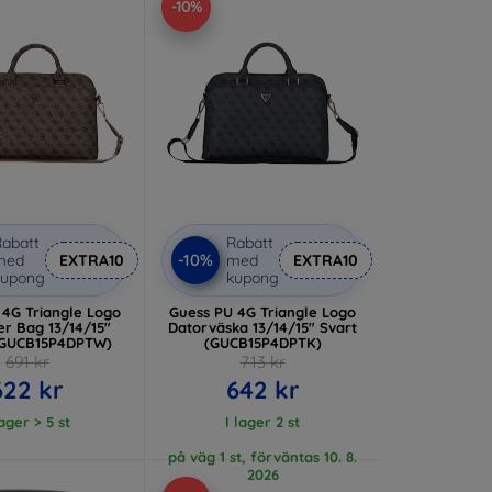
-10%
abatt
Rabatt
-10%
med
EXTRA10
med
EXTRA10
kupong
kupong
 4G Triangle Logo
Guess PU 4G Triangle Logo
r Bag 13/14/15"
Datorväska 13/14/15" Svart
(GUCB15P4DPTW)
(GUCB15P4DPTK)
691 kr
713 kr
622 kr
642 kr
lager > 5 st
I lager 2 st
på väg 1 st, förväntas 10. 8.
2026