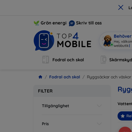
×
L
Grön energi
Skriv till oss
Behöver 
Jag är Mo
Fodral och skal
Skärmsky
Fodral och skal
Ryggsäckar och väskor
Ryg
FILTER
Vatten
Tillgänglighet
Re
Pris