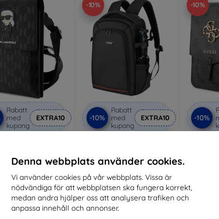
-10%
-10%
Rabatt
Rabatt
R
%
-10%
-10%
med
EXTRA10
med
EXTRA10
kupong
kupong
rl Lagerfeld Bag
Puluz waterproof camera
Guess v
WBSAKHPKK black
backpack PU5015B
grå
ano Monogram Ikonik
(GU
502 kr
Denna webbplats använder cookies.
(KLWBSAKHPKK)
452 kr
447 kr
Vi använder cookies på vår webbplats. Vissa är
402 kr
I lager > 5 st
nödvändiga för att webbplatsen ska fungera korrekt,
I 
I lager > 5 st
medan andra hjälper oss att analysera trafiken och
anpassa innehåll och annonser.