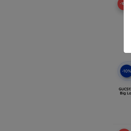
-10%
-10
GUCS1
Big L