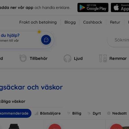
adda ner vår app
och handla enklare.
Frakt och betalning
Blogg
Cashback
Retur
du hjälp?
b
|
dd
Tillbehör
Ljud
Remmar
gsäckar och väskor
tåliga väskor
kommenderade
Bästsäljare
Billig
Dyrt
Nedsatt