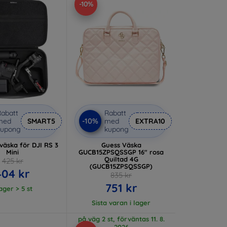
-10%
abatt
Rabatt
-10%
med
SMART5
med
EXTRA10
kupong
kupong
väska för DJI RS 3
Guess Väska
Mini
GUCB15ZPSQSSGP 16" rosa
Quiltad 4G
425 kr
(GUCB15ZPSQSSGP)
404 kr
835 kr
751 kr
lager > 5 st
Sista varan i lager
på väg 2 st, förväntas 11. 8.
2026