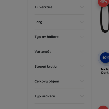
-10%
Tillverkare
Färg
Typ av hållare
Vattentät
-10
Stupeň krytia
Tacti
Dark
Celkový objem
Typ uzáveru