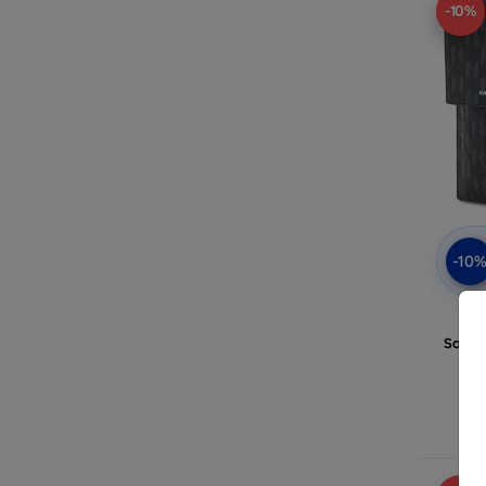
-10%
-10
Ka
KL
Saffi