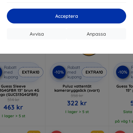
-10%
-10%
Acceptera
Avvisa
Anpassa
Rabatt
Rabatt
R
%
-10%
-10%
med
EXTRA10
med
EXTRA10
kupong
kupong
Guess Sleeve
Puluz vattentät
Guess T
3G4GFBR 13" brun 4G
kameraryggsäck (svart)
15"
ogo (GUCS13G4GFBR)
358 kr
514 kr
322 kr
463 kr
I lager > 5 st
Sista
I lager > 5 st
på väg 1 s