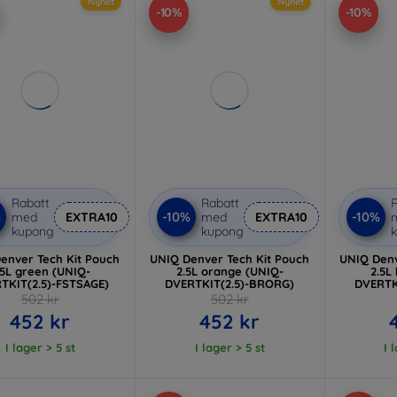
Nyhet
Nyhet
-10%
-10%
Rabatt
Rabatt
R
%
-10%
-10%
med
EXTRA10
med
EXTRA10
kupong
kupong
enver Tech Kit Pouch
UNIQ Denver Tech Kit Pouch
UNIQ Denv
.5L green (UNIQ-
2.5L orange (UNIQ-
2.5L
TKIT(2.5)-FSTSAGE)
DVERTKIT(2.5)-BRORG)
DVERTK
502 kr
502 kr
452 kr
452 kr
I lager > 5 st
I lager > 5 st
I 