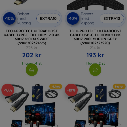
Rabatt
Rabatt
-10%
-10%
med
EXTRA10
med
EXTRA10
kupong
kupong
TECH-PROTECT ULTRABOOST
TECH-PROTECT ULTRABOOST
KABEL TYPE-C TILL HDMI 2.0 4K
CABLE USB-C TO HDMI 2.1 8K
60HZ 180CM SVART
60HZ 200CM IRON GREY
(5906302321773)
(5906302323920)
225 kr
214 kr
202 kr
193 kr
I lager 4 st
I lager 2 st
Nyhet
Nyhet
-10%
-10%