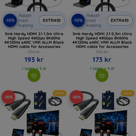
Rabatt
Rabatt
-10%
-10%
med
EXTRA10
med
EXTRA10
kupong
kupong
3mk Hardy HDMI 2.1 1,5m Ultra
3mk Hardy HDMI 2.1 0,5m Ultra
High Speed 48Gbps 8K60Hz
High Speed 48Gbps 8K60Hz
4K120Hz eARC VRR ALLM Black
4K120Hz eARC VRR ALLM Black
HDMI cable for Accessories
HDMI cable for Accessories
214 kr
192 kr
193 kr
173 kr
I lager > 5 st
I lager > 5 st
Nyhet
Nyhet
-10%
-10%