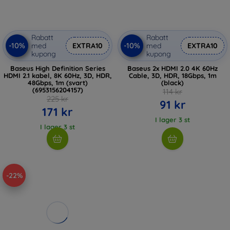
Rabatt
Rabatt
-10%
-10%
med
EXTRA10
med
EXTRA10
kupong
kupong
Baseus High Definition Series
Baseus 2x HDMI 2.0 4K 60Hz
HDMI 2.1 kabel, 8K 60Hz, 3D, HDR,
Cable, 3D, HDR, 18Gbps, 1m
48Gbps, 1m (svart)
(black)
(6953156204157)
114 kr
225 kr
91 kr
171 kr
I lager 3 st
I lager 3 st
-22%