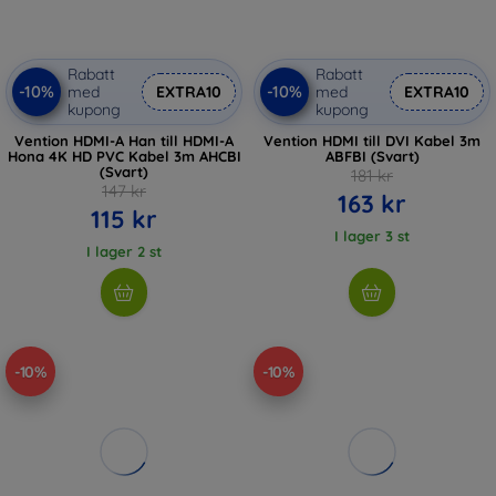
Rabatt
Rabatt
-10%
-10%
med
EXTRA10
med
EXTRA10
kupong
kupong
Vention HDMI-A Han till HDMI-A
Vention HDMI till DVI Kabel 3m
Hona 4K HD PVC Kabel 3m AHCBI
ABFBI (Svart)
(Svart)
181 kr
147 kr
163 kr
115 kr
I lager 3 st
I lager 2 st
-10%
-10%