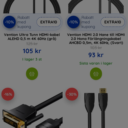
Rabatt
Rabatt
-10%
-10%
med
EXTRA10
med
EXTRA10
kupong
kupong
Vention Ultra Tunn HDMI-kabel
Vention HDMI 2.0 Hane till HDMI
ALEHD 0,5 m 4K 60Hz (grå)
2.0 Hona Förlängningskabel
AHCBD 0,5m, 4K 60Hz, (Svart)
125 kr
103 kr
105 kr
93 kr
I lager 3 st
Sista varan i lager
-16%
-30%