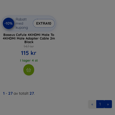
Rabatt
-10%
med
EXTRA10
kupong
Baseus Cafule 4KHDMI Male To
4KHDMI Male Adapter Cable 2m
Black
147 kr
115 kr
I lager 4 st
1
-
27
av totalt
27
.
«
1
»