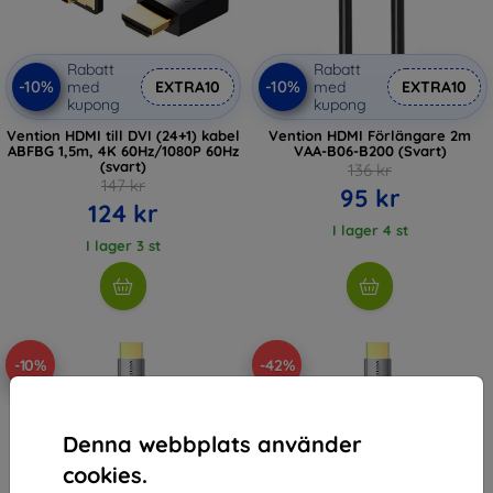
Rabatt
Rabatt
-10%
-10%
med
EXTRA10
med
EXTRA10
kupong
kupong
Vention HDMI till DVI (24+1) kabel
Vention HDMI Förlängare 2m
ABFBG 1,5m, 4K 60Hz/1080P 60Hz
VAA-B06-B200 (Svart)
(svart)
136 kr
147 kr
95 kr
124 kr
I lager 4 st
I lager 3 st
-10%
-42%
Denna webbplats använder
cookies.