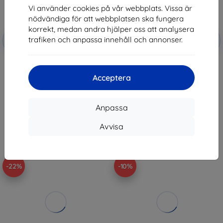
Vi använder cookies på vår webbplats. Vissa är
nödvändiga för att webbplatsen ska fungera
korrekt, medan andra hjälper oss att analysera
Rabatt
Rabatt
trafiken och anpassa innehåll och annonser.
-10%
-10%
med
EXTRA10
med
EXTRA10
kupong
kupong
Vention Ultra Tunn HDMI HD
Vention Ultra Tunn HDMI HD
Kabel 2m ALEHH (Grå)
Kabel 1m ALEHF (Grå)
Acceptera
147 kr
159 kr
132 kr
93 kr
I lager 2 st
Sista varan i lager
Anpassa
Avvisa
-22%
-10%