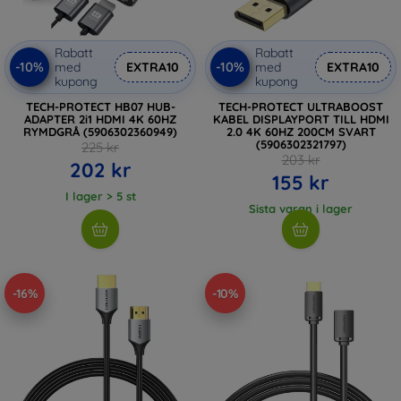
Rabatt
Rabatt
-10%
-10%
med
EXTRA10
med
EXTRA10
kupong
kupong
TECH-PROTECT HB07 HUB-
TECH-PROTECT ULTRABOOST
ADAPTER 2i1 HDMI 4K 60HZ
KABEL DISPLAYPORT TILL HDMI
RYMDGRÅ (5906302360949)
2.0 4K 60HZ 200CM SVART
(5906302321797)
225 kr
203 kr
202 kr
155 kr
I lager > 5 st
Sista varan i lager
-16%
-10%