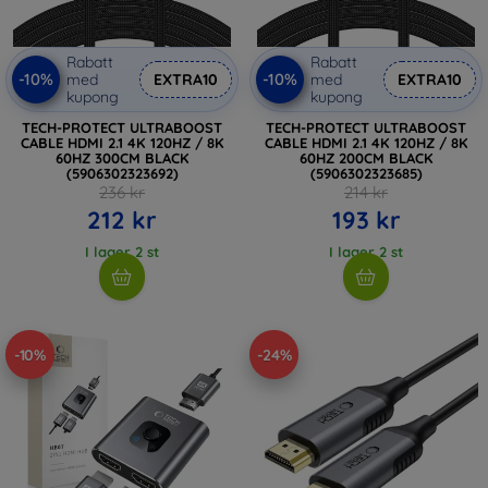
Rabatt
Rabatt
-10%
-10%
med
EXTRA10
med
EXTRA10
kupong
kupong
TECH-PROTECT ULTRABOOST
TECH-PROTECT ULTRABOOST
CABLE HDMI 2.1 4K 120HZ / 8K
CABLE HDMI 2.1 4K 120HZ / 8K
60HZ 300CM BLACK
60HZ 200CM BLACK
(5906302323692)
(5906302323685)
236 kr
214 kr
212 kr
193 kr
I lager 2 st
I lager 2 st
-10%
-24%