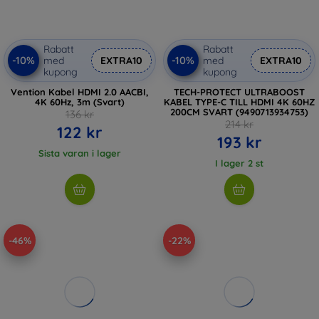
Rabatt
Rabatt
-10%
-10%
med
EXTRA10
med
EXTRA10
kupong
kupong
Vention Kabel HDMI 2.0 AACBI,
TECH-PROTECT ULTRABOOST
4K 60Hz, 3m (Svart)
KABEL TYPE-C TILL HDMI 4K 60HZ
200CM SVART (9490713934753)
136 kr
214 kr
122 kr
193 kr
Sista varan i lager
I lager 2 st
-46%
-22%