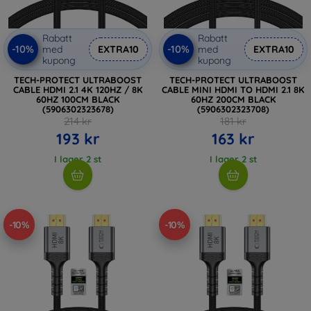
Rabatt
Rabatt
-10%
-10%
med
EXTRA10
med
EXTRA10
kupong
kupong
TECH-PROTECT ULTRABOOST
TECH-PROTECT ULTRABOOST
CABLE HDMI 2.1 4K 120HZ / 8K
CABLE MINI HDMI TO HDMI 2.1 8K
60HZ 100CM BLACK
60HZ 200CM BLACK
(5906302323678)
(5906302323708)
214 kr
181 kr
193 kr
163 kr
I lager 2 st
I lager 2 st
-10%
-10%