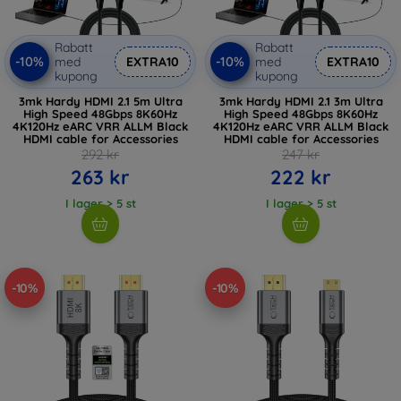
Rabatt
Rabatt
-10%
-10%
med
EXTRA10
med
EXTRA10
kupong
kupong
3mk Hardy HDMI 2.1 5m Ultra
3mk Hardy HDMI 2.1 3m Ultra
High Speed 48Gbps 8K60Hz
High Speed 48Gbps 8K60Hz
4K120Hz eARC VRR ALLM Black
4K120Hz eARC VRR ALLM Black
HDMI cable for Accessories
HDMI cable for Accessories
292 kr
247 kr
263 kr
222 kr
I lager > 5 st
I lager > 5 st
-10%
-10%