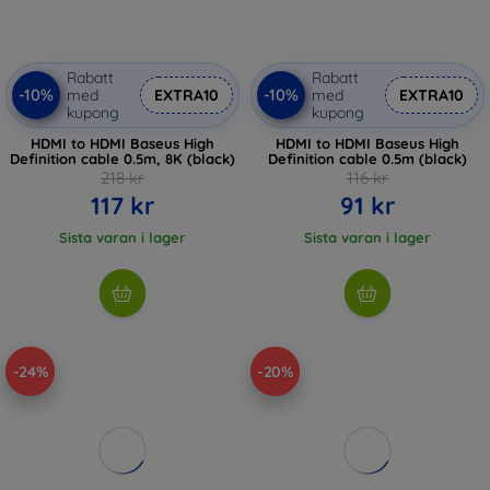
Rabatt
Rabatt
-10%
-10%
med
EXTRA10
med
EXTRA10
kupong
kupong
HDMI to HDMI Baseus High
HDMI to HDMI Baseus High
Definition cable 0.5m, 8K (black)
Definition cable 0.5m (black)
218 kr
116 kr
117 kr
91 kr
Sista varan i lager
Sista varan i lager
-24%
-20%