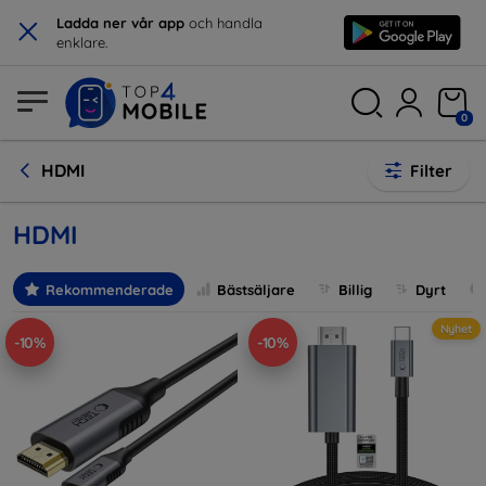
×
Ladda ner vår app
och handla
enklare.
0
HDMI
Filter
HDMI
Rekommenderade
Bästsäljare
Billig
Dyrt
Nyhet
-10%
-10%