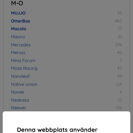
M-O
MUJJO
35
OtterBox
467
Mocolo
17
Maono
31
Mercedes
294
Meross
40
Minis Forum
7
Moza Racing
47
Nanoleaf
49
Native Union
124
Navee
6
Neakasa
12
Neewer
126
Neo
1
NILLKIN
28
Denna webbplats använder
Noise
2