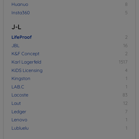
Huanuo
8
Insta360
5
J-L
LifeProof
2
JBL
16
K&F Concept
2
Karl Lagerfeld
1517
KiDS Licensing
4
Kingston
1
LAB.C
1
Lacoste
83
Laut
12
Ledger
7
Lenovo
1
Lubluelu
1