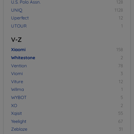
U.S. Polo Assn.
128
UNIQ
1128
Uperfect
12
UTOUR
1
V-Z
Xiaomi
158
Whitestone
2
Vention
78
Viomi
3
Viture
12
Wilma
1
WYBOT
5
XO
2
Xqisit
55
Yeelight
67
Zeblaze
31