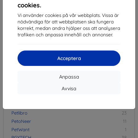
cookies.
NOMAD
102
Nudient
1
Vi använder cookies på vår webbplats. Vissa är
nödvändiga för att webbplatsen ska fungera
OBDeleven
10
korrekt, medan andra hjälper oss att analysera
Obsbot
20
trafiken och anpassa innehåll och annonser.
Odzu
4
Oneisall
13
OneOdio
35
Acceptera
Ottocast
14
Anpassa
P-R
Avvisa
PanzerGlass
104
Paperlike
10
PetKit
29
Petlibro
23
PetoNeer
11
PetWant
1
PGYTECH
38