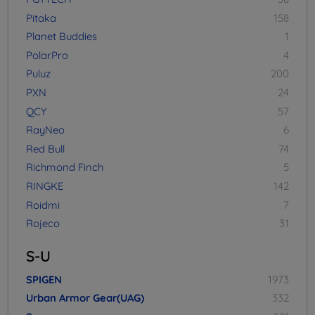
Pitaka
158
Planet Buddies
1
PolarPro
4
Puluz
200
PXN
24
QCY
57
RayNeo
6
Red Bull
74
Richmond Finch
5
RINGKE
142
Roidmi
7
Rojeco
31
S-U
SPIGEN
1973
Urban Armor Gear(UAG)
332