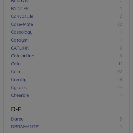
BoboVR
17
BYINTEK
1
CanvasLife
2
Case-Mate
22
Caseology
1
Catalyst
1
CATLINK
19
CellularLine
3
Celly
11
Colmi
92
Creality
58
Cycplus
34
Cheerble
1
D-F
Dareu
3
DBRAMANTE1
1