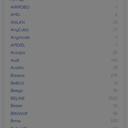
AIRROBO
1
AMG
2
ANLAN
29
AnyCubic
77
Anymode
1
APEXEL
1
Arzopa
20
Audi
196
Avatto
78
Baseus
278
BeBird
12
Beeyo
35
BELINE
2525
Besen
10
BlitzWolf
58
Bmw
533