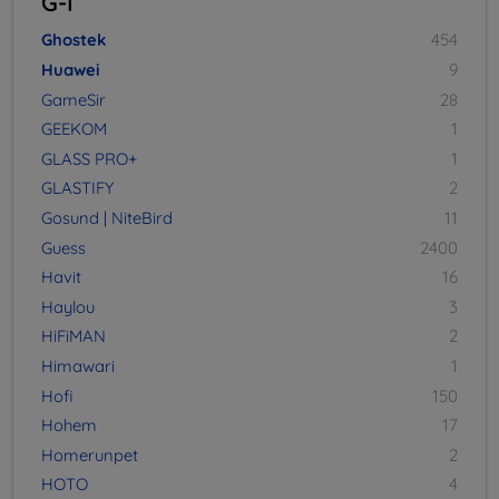
G-I
Ghostek
454
Huawei
9
GameSir
28
GEEKOM
1
GLASS PRO+
1
GLASTIFY
2
Gosund | NiteBird
11
Guess
2400
Havit
16
Haylou
3
HiFiMAN
2
Himawari
1
Hofi
150
Hohem
17
Homerunpet
2
HOTO
4