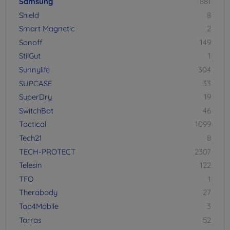
Samsung
881
Shield
8
Smart Magnetic
2
Sonoff
149
StilGut
1
Sunnylife
304
SUPCASE
33
SuperDry
19
SwitchBot
46
Tactical
1099
Tech21
8
TECH-PROTECT
2307
Telesin
122
TFO
1
Therabody
27
Top4Mobile
3
Torras
52