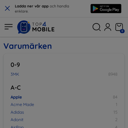
×
Ladda ner vår app
och handla
enklare.
0
Varumärken
0-9
3MK
8948
A-C
Apple
84
Acme Made
1
Adidas
15
Adonit
2
AirPop
4