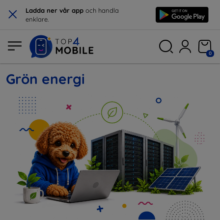
×
Ladda ner vår app
och handla
enklare.
0
Grön energi