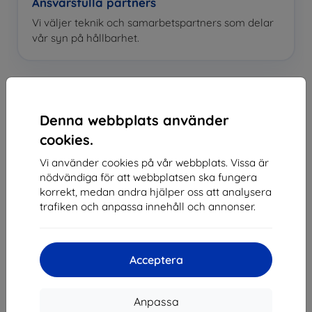
Ansvarsfulla partners
Vi väljer teknik och samarbetspartners som delar
vår syn på hållbarhet.
🌍
Denna webbplats använder
cookies.
Vi tänker framåt
Även små beslut gör skillnad. Därför söker vi
Vi använder cookies på vår webbplats. Vissa är
nödvändiga för att webbplatsen ska fungera
ständigt efter mer hållbara lösningar.
korrekt, medan andra hjälper oss att analysera
trafiken och anpassa innehåll och annonser.
🐾 När teknik kan hjälpa både kunderna och
planeten känns det helt rätt för oss.
Acceptera
Anpassa