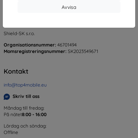
Avvisa
Shield-SK s.r.o.
Organisationsnummer:
46701494
Momsregistreringsnummer:
SK2023549671
Kontakt
info@top4mobile.eu
Skriv till oss
Måndag till fredag:
På nätet
8:00 - 16:00
Lördag och söndag:
Offline