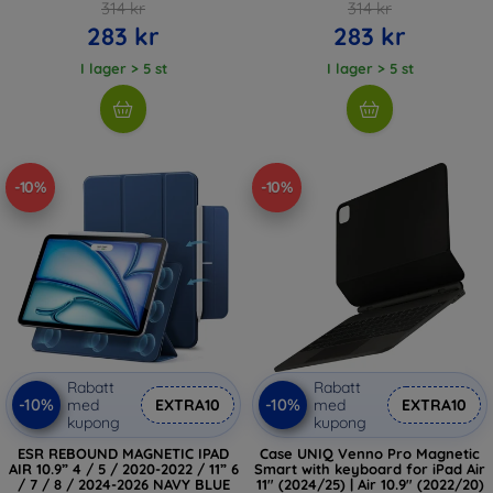
314 kr
314 kr
283 kr
283 kr
I lager > 5 st
I lager > 5 st
-10%
-10%
Rabatt
Rabatt
-10%
-10%
med
EXTRA10
med
EXTRA10
kupong
kupong
ESR REBOUND MAGNETIC IPAD
Case UNIQ Venno Pro Magnetic
AIR 10.9” 4 / 5 / 2020-2022 / 11” 6
Smart with keyboard for iPad Air
/ 7 / 8 / 2024-2026 NAVY BLUE
11" (2024/25) | Air 10.9" (2022/20)