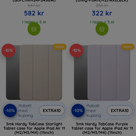
647 kr
358 kr
582 kr
322 kr
I lager > 5 st
I lager > 5 st
Nyhet
Nyhet
-10%
-10%
Rabatt
Rabatt
-10%
-10%
med
EXTRA10
med
EXTRA10
kupong
kupong
3mk Hardy TabCase Starlight
3mk Hardy TabCase Purple
Tablet case for Apple iPad Air 11
Tablet case for Apple iPad Air 11
(M2/M3/M4) (11inch)
(M2/M3/M4) (11inch)