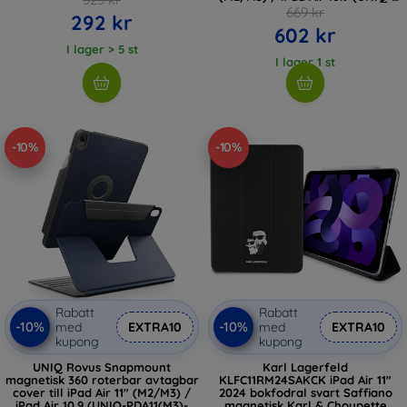
PDA11(M3)-ROVSNFGRY)
669 kr
292 kr
602 kr
I lager > 5 st
I lager 1 st
-10%
-10%
Rabatt
Rabatt
-10%
-10%
med
EXTRA10
med
EXTRA10
kupong
kupong
UNIQ Rovus Snapmount
Karl Lagerfeld
magnetisk 360 roterbar avtagbar
KLFC11RM24SAKCK iPad Air 11"
cover till iPad Air 11" (M2/M3) /
2024 bokfodral svart Saffiano
iPad Air 10.9 (UNIQ-PDA11(M3)-
magnetisk Karl & Choupette