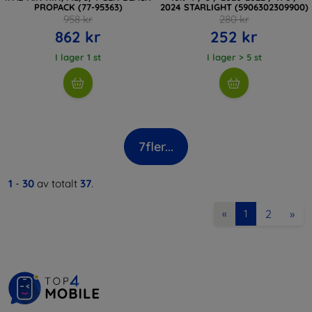
PROPACK (77-95363)
2024 STARLIGHT (5906302309900)
958 kr
280 kr
862 kr
252 kr
I lager 1 st
I lager > 5 st
7
fler...
1
-
30
av totalt
37
.
2
»
«
1