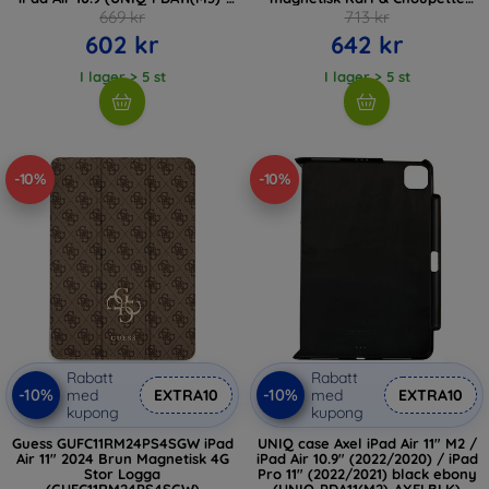
ROVSNNBU)
(KLFC11RM24SAKCK)
669 kr
713 kr
602 kr
642 kr
I lager > 5 st
I lager > 5 st
-10%
-10%
Rabatt
Rabatt
-10%
-10%
med
EXTRA10
med
EXTRA10
kupong
kupong
Guess GUFC11RM24PS4SGW iPad
UNIQ case Axel iPad Air 11" M2 /
Air 11" 2024 Brun Magnetisk 4G
iPad Air 10.9" (2022/2020) / iPad
Stor Logga
Pro 11" (2022/2021) black ebony
(GUFC11RM24PS4SGW)
(UNIQ-PDA11(M2)-AXELBLK)