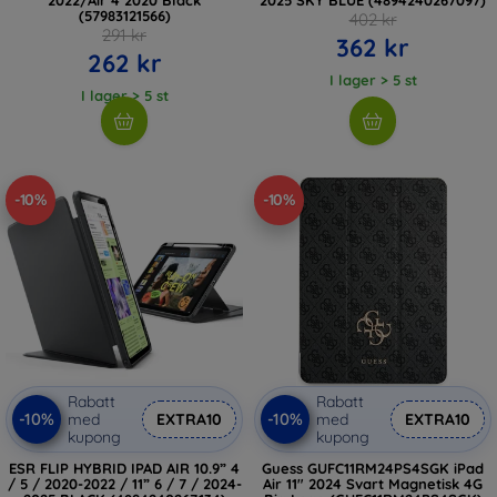
(57983121566)
402 kr
291 kr
362 kr
262 kr
I lager > 5 st
I lager > 5 st
-10%
-10%
Rabatt
Rabatt
-10%
-10%
med
EXTRA10
med
EXTRA10
kupong
kupong
ESR FLIP HYBRID IPAD AIR 10.9” 4
Guess GUFC11RM24PS4SGK iPad
/ 5 / 2020-2022 / 11” 6 / 7 / 2024-
Air 11" 2024 Svart Magnetisk 4G