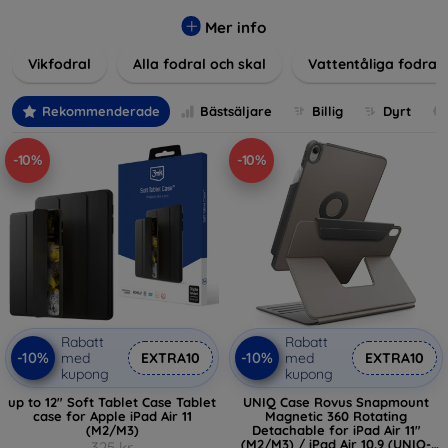
Våra produkter ger utmärkt skydd mot skador, repor och
stötar, samtidigt som de tar hänsyn till användarnas
Mer info
estetiska och praktiska krav.
Vikfodral
Alla fodral och skal
Vattentåliga fodral
Välj bland en mängd olika material, färger och mönster för
att hitta rätt tillbehör till din enhet. Våra fodral och skal är
Rekommenderade
Bästsäljare
Billig
Dyrt
inte bara praktiska utan också moderiktiga, vilket gör dem
till en integrerad del av din vardagsoutfit. För teknikälskare
-10%
-10%
eller de som bara vill skydda sin investering, vi finns här för
dig.
Rabatt
Rabatt
-10%
-10%
med
EXTRA10
med
EXTRA10
kupong
kupong
up to 12" Soft Tablet Case Tablet
UNIQ Case Rovus Snapmount
case for Apple iPad Air 11
Magnetic 360 Rotating
(M2/M3)
Detachable for iPad Air 11"
(M2/M3) / iPad Air 10.9 (UNIQ-
325 kr