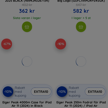
2025 BLACK (4894240267134)
Big Logo (GUFC11RM24PS4SGK)
402 kr
647 kr
362 kr
582 kr
Sista varan i lager
I lager > 5 st
-67%
-10%
Rabatt
Rabatt
-10%
-10%
med
EXTRA10
med
EXTRA10
kupong
kupong
Eiger Peak 4000m Case for iPad
Eiger Peak 250m Fodral för iPad
Air 11 (2024) in Black
Air 11 (2024) / iPad Air