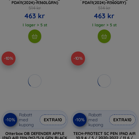
PDA11(2024)-R360LGRN)
PDA11(2024)-R360GRY)
514 kr
514 kr
463 kr
463 kr
I lager > 5 st
I lager > 5 st
-10%
-10%
Rabatt
Rabatt
-10%
-10%
med
EXTRA10
med
EXTRA10
kupong
kupong
Otterbox OB DEFENDER APPLE
TECH-PROTECT SC PEN IPAD AIR
IPAD AIR 11IN/M2/5/4 GEN BLACK
10.9 4 / 5 / 2020-2022 / 11 6 /