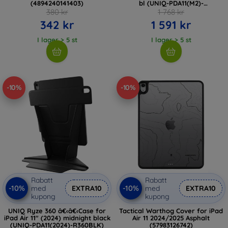
(4894240141403)
bl (UNIQ-PDA11(M2)-
VENPROGBLK)
380 kr
1 768 kr
342 kr
1 591 kr
I lager > 5 st
I lager > 5 st
-10%
-10%
Rabatt
Rabatt
-10%
-10%
med
EXTRA10
med
EXTRA10
kupong
kupong
UNIQ Ryze 360 â€‹â€‹Case for
Tactical Warthog Cover for iPad
iPad Air 11" (2024) midnight black
Air 11 2024/2025 Asphalt
(UNIQ-PDA11(2024)-R360BLK)
(57983126742)