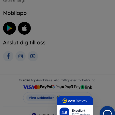
Grön energi
Mobilapp
Anslut dig till oss
©
2026
top4mobile.se. Alla rättigheter förbehållna.
Top4Mobile.se
Våra webbutiker
Excellent
4.6
13575 reviews