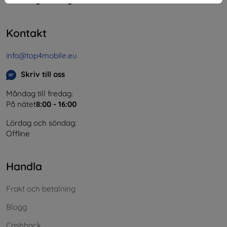
Momsregistreringsnummer:
SK2023549671
Kontakt
info@top4mobile.eu
Skriv till oss
Måndag till fredag:
På nätet
8:00 - 16:00
Lördag och söndag:
Offline
Handla
Frakt och betalning
Blogg
Cashback