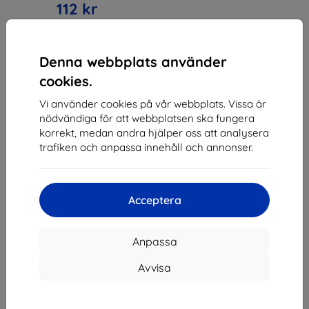
112 kr
I lager 5 st
Denna webbplats använder
cookies.
Vi använder cookies på vår webbplats. Vissa är
nödvändiga för att webbplatsen ska fungera
1
-
3
av totalt
3
.
korrekt, medan andra hjälper oss att analysera
trafiken och anpassa innehåll och annonser.
«
1
»
Acceptera
Anpassa
Avvisa
Shield-SK s.r.o.
Organisationsnummer:
46701494