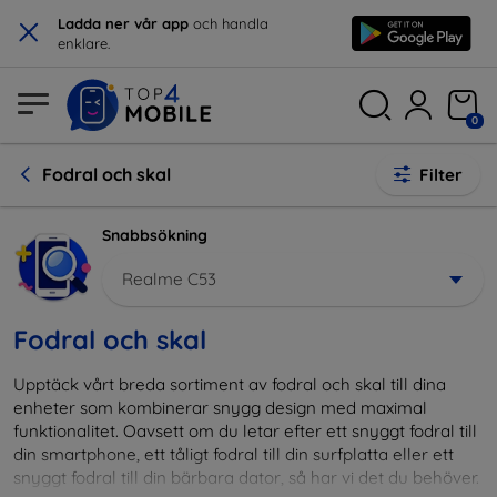
×
Ladda ner vår app
och handla
enklare.
0
Fodral och skal
Filter
Snabbsökning
Realme C53
Fodral och skal
Upptäck vårt breda sortiment av fodral och skal till dina
enheter som kombinerar snygg design med maximal
funktionalitet. Oavsett om du letar efter ett snyggt fodral till
din smartphone, ett tåligt fodral till din surfplatta eller ett
snyggt fodral till din bärbara dator, så har vi det du behöver.