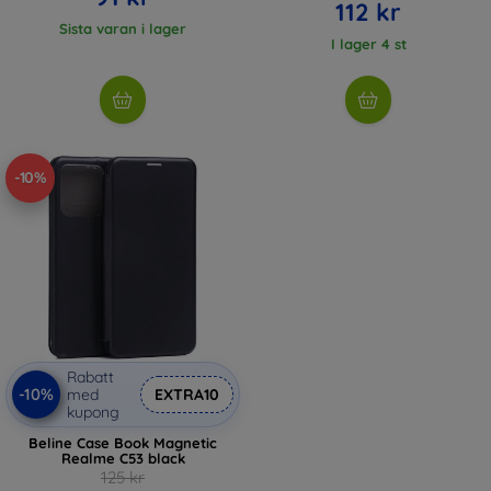
112 kr
Sista varan i lager
I lager 4 st
-10%
Rabatt
-10%
med
EXTRA10
kupong
Beline Case Book Magnetic
Realme C53 black
125 kr