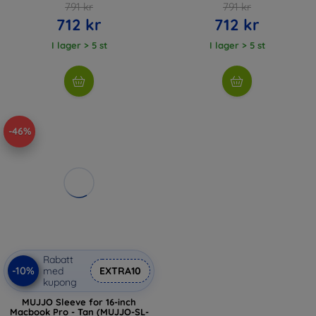
791 kr
791 kr
712 kr
712 kr
I lager > 5 st
I lager > 5 st
-46%
Rabatt
-10%
med
EXTRA10
kupong
MUJJO Sleeve for 16-inch
Macbook Pro - Tan (MUJJO-SL-