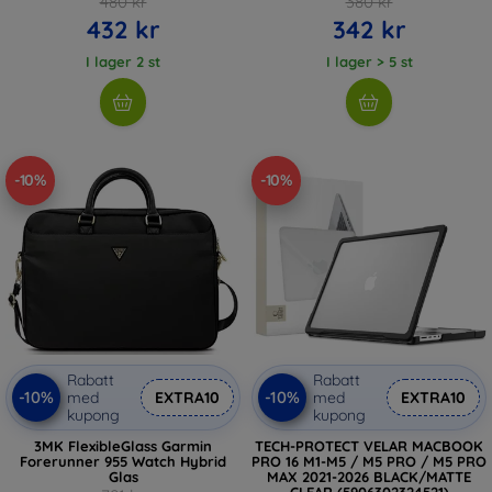
480 kr
380 kr
432 kr
342 kr
I lager 2 st
I lager > 5 st
-10%
-10%
Rabatt
Rabatt
-10%
-10%
med
EXTRA10
med
EXTRA10
kupong
kupong
3MK FlexibleGlass Garmin
TECH-PROTECT VELAR MACBOOK
Forerunner 955 Watch Hybrid
PRO 16 M1-M5 / M5 PRO / M5 PRO
Glas
MAX 2021-2026 BLACK/MATTE
CLEAR (5906302324521)