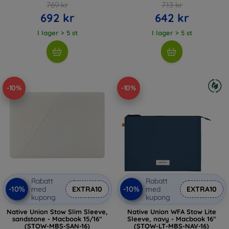
769 kr
713 kr
692 kr
642 kr
I lager > 5 st
I lager > 5 st
-10%
-10%
Rabatt
Rabatt
-10%
-10%
med
EXTRA10
med
EXTRA10
kupong
kupong
Native Union Stow Slim Sleeve,
Native Union WFA Stow Lite
sandstone - Macbook 15/16"
Sleeve, navy - Macbook 16"
(STOW-MBS-SAN-16)
(STOW-LT-MBS-NAV-16)