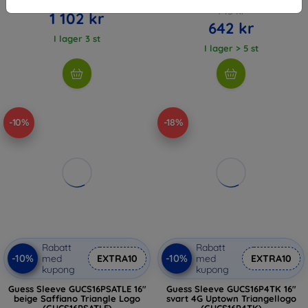
1 224 kr
713 kr
1 102 kr
642 kr
I lager 3 st
I lager > 5 st
-10%
-18%
Rabatt
Rabatt
-10%
-10%
med
EXTRA10
med
EXTRA10
kupong
kupong
Guess Sleeve GUCS16PSATLE 16"
Guess Sleeve GUCS16P4TK 16"
beige Saffiano Triangle Logo
svart 4G Uptown Triangellogo
(GUCS16PSATLE)
(GUCS16P4TK)