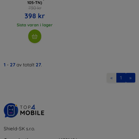
105-TN)
730 kr
398 kr
Sista varan i lager
1
-
27
av totalt
27
.
«
1
»
Shield-SK s.r.o.