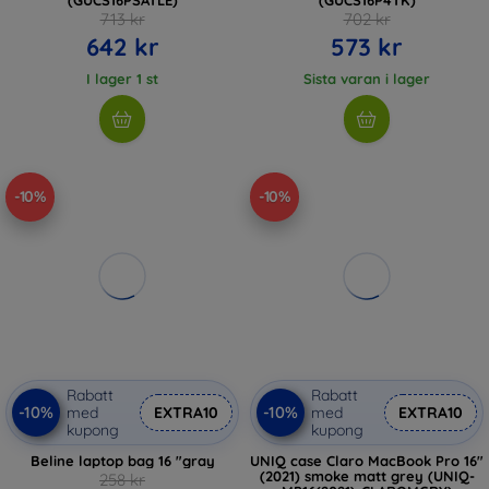
713 kr
702 kr
642 kr
573 kr
I lager 1 st
Sista varan i lager
-10%
-10%
Rabatt
Rabatt
-10%
-10%
med
EXTRA10
med
EXTRA10
kupong
kupong
Beline laptop bag 16 "gray
UNIQ case Claro MacBook Pro 16"
(2021) smoke matt grey (UNIQ-
258 kr