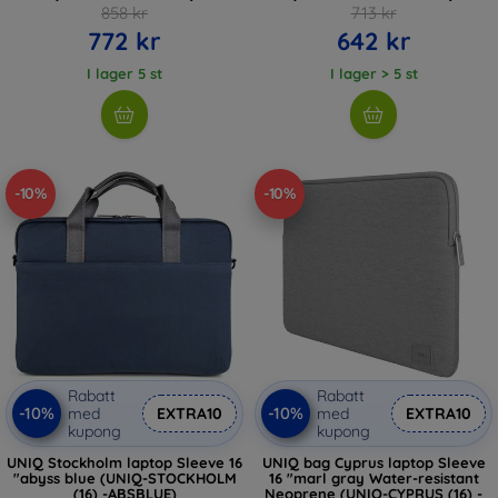
858 kr
713 kr
772 kr
642 kr
I lager 5 st
I lager > 5 st
-10%
-10%
Rabatt
Rabatt
-10%
-10%
med
EXTRA10
med
EXTRA10
kupong
kupong
UNIQ Stockholm laptop Sleeve 16
UNIQ bag Cyprus laptop Sleeve
"abyss blue (UNIQ-STOCKHOLM
16 "marl gray Water-resistant
(16) -ABSBLUE)
Neoprene (UNIQ-CYPRUS (16) -