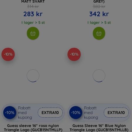
MATT SVART
GREY)
314 kr
380 kr
283 kr
342 kr
I lager > 5 st
I lager > 5 st
-10%
-10%
Rabatt
Rabatt
-10%
-10%
med
EXTRA10
med
EXTRA10
kupong
kupong
Guess sleeve 16" rosa nylon
Guess Sleeve 16" Blue Nylon
Triangle Logo (GUCB15NTMLLP)
Triangle Logo (GUCB15NTMLLB)