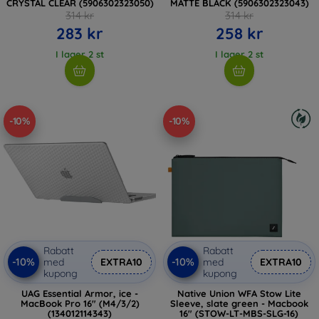
CRYSTAL CLEAR (5906302323050)
MATTE BLACK (5906302323043)
314 kr
314 kr
283 kr
258 kr
I lager 2 st
I lager 2 st
-10%
-10%
Rabatt
Rabatt
-10%
-10%
med
EXTRA10
med
EXTRA10
kupong
kupong
UAG Essential Armor, ice -
Native Union WFA Stow Lite
MacBook Pro 16" (M4/3/2)
Sleeve, slate green - Macbook
(134012114343)
16" (STOW-LT-MBS-SLG-16)