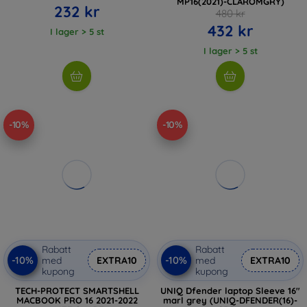
MP16(2021)-CLAROMGRY)
232 kr
480 kr
432 kr
I lager > 5 st
I lager > 5 st
-10%
-10%
Rabatt
Rabatt
-10%
-10%
med
EXTRA10
med
EXTRA10
kupong
kupong
TECH-PROTECT SMARTSHELL
UNIQ Dfender laptop Sleeve 16"
MACBOOK PRO 16 2021-2022
marl grey (UNIQ-DFENDER(16)-