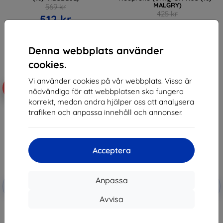
MALGRY)
569 kr
425 kr
512 kr
382 kr
I lager > 5 st
I lager > 5 st
Denna webbplats använder
cookies.
Vi använder cookies på vår webbplats. Vissa är
-10%
-10%
nödvändiga för att webbplatsen ska fungera
korrekt, medan andra hjälper oss att analysera
trafiken och anpassa innehåll och annonser.
Acceptera
Rabatt
Rabatt
Anpassa
-10%
-10%
med
EXTRA10
med
EXTRA10
kupong
kupong
Avvisa
UAG Plyo, ice - MacBook Pro 16"
Guess Sleeve GUCS16PSATLP 16"
2021 (134003114343)
pink Saffiano Triangle Logo
(GUCS16PSATLP)