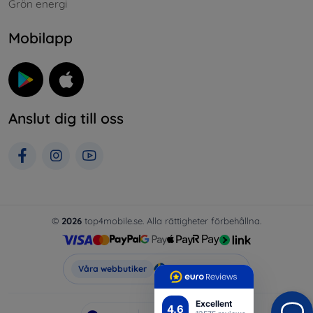
Grön energi
Mobilapp
Anslut dig till oss
©
2026
top4mobile.se. Alla rättigheter förbehållna.
Top4Mobile.se
Våra webbutiker
Excellent
4.6