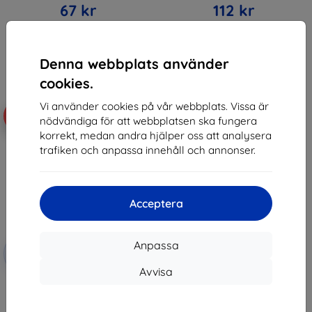
67 kr
112 kr
Sista varan i lager
I lager > 5 st
Denna webbplats använder
cookies.
Vi använder cookies på vår webbplats. Vissa är
-10%
nödvändiga för att webbplatsen ska fungera
korrekt, medan andra hjälper oss att analysera
trafiken och anpassa innehåll och annonser.
Acceptera
Rabatt
Anpassa
-10%
med
EXTRA10
kupong
Avvisa
Beline silikonfodral för Realme
12 Pro svart
125 kr