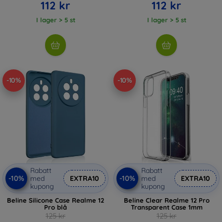
112 kr
112 kr
I lager > 5 st
I lager > 5 st
-10%
-10%
Rabatt
Rabatt
-10%
-10%
med
EXTRA10
med
EXTRA10
kupong
kupong
Beline Silicone Case Realme 12
Beline Clear Realme 12 Pro
Pro blå
Transparent Case 1mm
125 kr
125 kr