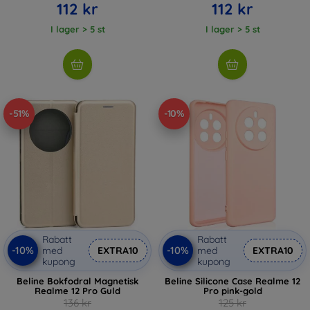
112 kr
112 kr
I lager > 5 st
I lager > 5 st
-51%
-10%
Rabatt
Rabatt
-10%
-10%
med
EXTRA10
med
EXTRA10
kupong
kupong
Beline Bokfodral Magnetisk
Beline Silicone Case Realme 12
Realme 12 Pro Guld
Pro pink-gold
136 kr
125 kr