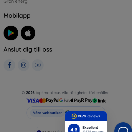
Grön energi
Mobilapp
Anslut dig till oss
©
2026
top4mobile.se. Alla rättigheter förbehållna.
Top4Mobile.se
Våra webbutiker
Excellent
4.6
13575 reviews