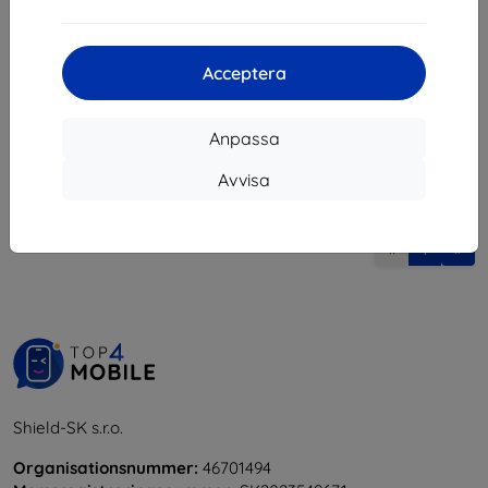
132 kr
I lager > 5 st
Acceptera
Anpassa
Avvisa
1
-
5
av totalt
5
.
«
1
»
Shield-SK s.r.o.
Organisationsnummer:
46701494