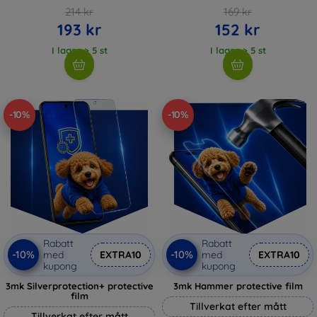
214 kr
169 kr
193 kr
152 kr
I lager > 5 st
I lager > 5 st
-10%
-10%
Rabatt
Rabatt
-10%
-10%
med
EXTRA10
med
EXTRA10
kupong
kupong
3mk Silverprotection+ protective
3mk Hammer protective film
film
Tillverkat efter mått
Tillverkat efter mått