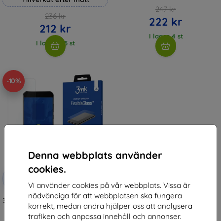
247 kr
236 kr
222 kr
212 kr
I lager 4 st
I lager > 5 st
-10%
Denna webbplats använder
cookies.
Rabatt
-10%
med
EXTRA10
Vi använder cookies på vår webbplats. Vissa är
kupong
nödvändiga för att webbplatsen ska fungera
3MK FlexibleGlass Xiaomi Mi A1 Mi
korrekt, medan andra hjälper oss att analysera
A1 Global, Hybrid Glass
147 kr
trafiken och anpassa innehåll och annonser.