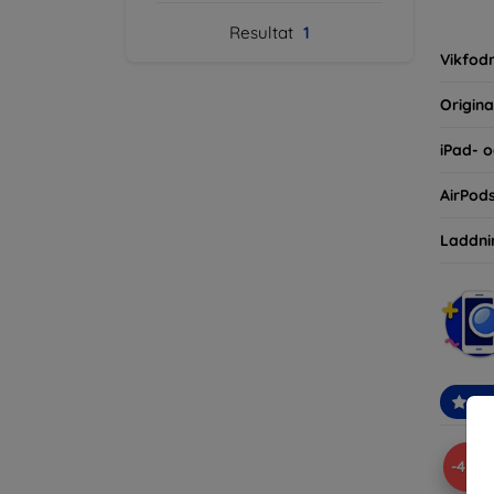
inte ba
Resultat
1
eller d
Vikfodr
Origina
iPad- o
AirPod
Laddni
Re
-43%