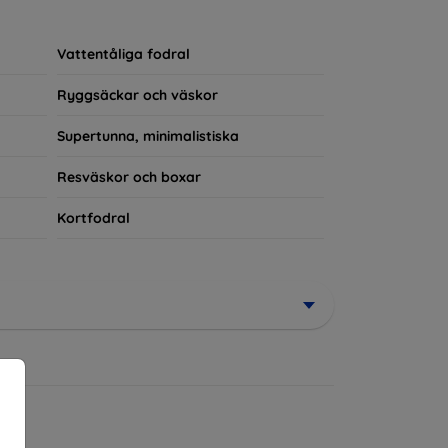
rerad del av din vardagsoutfit. För teknikälskare
Vattentåliga fodral
Ryggsäckar och väskor
Supertunna, minimalistiska
Resväskor och boxar
Kortfodral