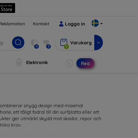
Reklamation
Kontakt
Logga in
Varukorg
0
0
0
Elektronik
Rea
m kombinerar snygg design med maximal
ne, ett tåligt fodral till din surfplatta eller ett
odukter ger utmärkt skydd mot skador, repor och
tiska krav.
tillbehör till din enhet. Våra fodral och skal är