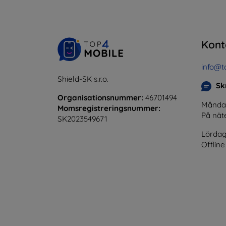
Kont
info@t
Shield-SK s.r.o.
Skr
Organisationsnummer:
46701494
Måndag 
Momsregistreringsnummer:
På nät
SK2023549671
Lördag
Offline