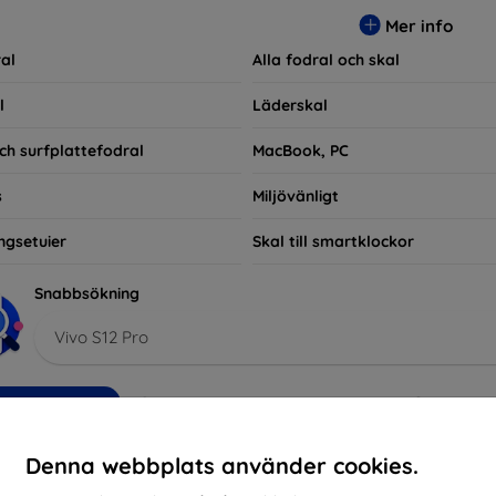
ra praktiska utan också moderiktiga, vilket gör dem till en integ
Mer info
e som bara vill skydda sin investering, vi finns här för dig.
al
Alla fodral och skal
l
Läderskal
ch surfplattefodral
MacBook, PC
s
Miljövänligt
ngsetuier
Skal till smartklockor
Snabbsökning
Vivo S12 Pro
kommenderade
Bästsäljare
Billig
Dyrt
Nedsatt
Denna webbplats använder cookies.