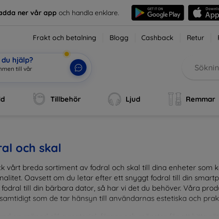
adda ner vår app
och handla enklare.
Frakt och betalning
Blogg
Cashback
Retur
du hjälp?
men till vår
dd
Tillbehör
Ljud
Remmar
al och skal
k vårt breda sortiment av fodral och skal till dina enheter so
nalitet. Oavsett om du letar efter ett snyggt fodral till din smartpho
fodral till din bärbara dator, så har vi det du behöver. Våra pr
 samtidigt som de tar hänsyn till användarnas estetiska och prak
and en mängd olika material, färger och mönster för att hitta rätt 