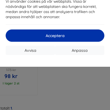
Vi använder cookies på vår webbplats. Vissa är
nödvändiga för att webbplatsen ska fungera korrekt,
medan andra hjälper oss att analysera trafiken och
anpassa innehåll och annonser.
Acceptera
Rabatt
Avvisa
Anpassa
%
med
EXTRA10
kupong
tt Case Vivo S12 Pro
black
173 kr
98 kr
I lager 2 st
totalt
1
.