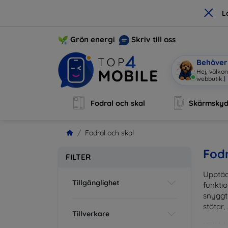
×
L
Grön energi
Skriv till oss
Behöver 
Hej, välkom
webbutik.
|
Fodral och skal
Skärmsky
Fodral och skal
Fodr
FILTER
Upptäc
Tillgänglighet
funktio
snyggt 
stötar,
Tillverkare
Välj bl