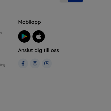
n
Mobilapp
n
Anslut dig till oss
icy