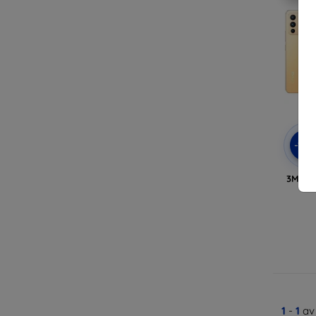
-10
3MK Ma
1
-
1
av 