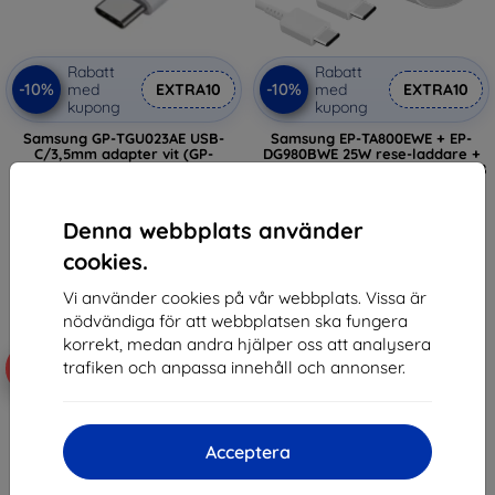
Rabatt
Rabatt
-10%
-10%
med
EXTRA10
med
EXTRA10
kupong
kupong
Samsung GP-TGU023AE USB-
Samsung EP-TA800EWE + EP-
C/3,5mm adapter vit (GP-
DG980BWE 25W rese-laddare +
TGU023AEAWW)
USB-C/USB-C datakabel vit (OOB
Bulk) (57983119297)
159 kr
214 kr
143 kr
Denna webbplats använder
193 kr
I lager > 5 st
cookies.
Sista varan i lager
Vi använder cookies på vår webbplats. Vissa är
nödvändiga för att webbplatsen ska fungera
korrekt, medan andra hjälper oss att analysera
trafiken och anpassa innehåll och annonser.
-10%
-10%
Acceptera