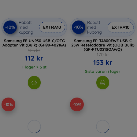
Rabatt
Rabatt
-10%
-10%
med
EXTRA10
med
EXTRA10
kupong
kupong
Samsung EE-UN930 USB-C/OTG
Samsung EP-TA800EWE USB-C
Adapter Vit (Bulk) (GH98-40216A)
25W Reseladdare Vit (OOB Bulk)
(GP-PTU021SOAWQ)
125 kr
170 kr
112 kr
153 kr
I lager > 5 st
Sista varan i lager
-10%
-10%