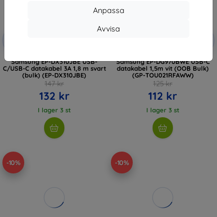
Anpassa
Avvisa
Rabatt
Rabatt
-10%
-10%
med
EXTRA10
med
EXTRA10
kupong
kupong
Samsung EP-DX310JBE USB-
Samsung EP-DG970BWE USB-C
C/USB-C datakabel 3A 1,8 m svart
datakabel 1,5m vit (OOB Bulk)
(bulk) (EP-DX310JBE)
(GP-TOU021RFAWW)
147 kr
125 kr
132 kr
112 kr
I lager 3 st
I lager 3 st
-10%
-10%