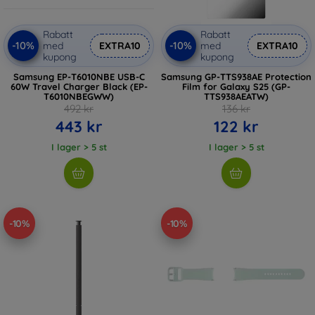
Rabatt
Rabatt
-10%
-10%
med
EXTRA10
med
EXTRA10
kupong
kupong
Samsung EP-T6010NBE USB-C
Samsung GP-TTS938AE Protection
60W Travel Charger Black (EP-
Film for Galaxy S25 (GP-
T6010NBEGWW)
TTS938AEATW)
492 kr
136 kr
443 kr
122 kr
I lager > 5 st
I lager > 5 st
-10%
-10%