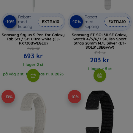
Rabatt
Rabatt
-10%
-10%
med
EXTRA10
med
EXTRA10
kupong
kupong
Samsung Stylus S Pen for Galaxy
Samsung ET-SOL31LSE Galaxy
Tab S11 / S11 Ultra white (EJ-
Watch 4/5/6/7 Stylish Sport
PX730BWEGEU)
Strap 20mm M/L Silver (ET-
SOL31LSEGWW)
770 kr
314 kr
693 kr
283 kr
I lager 2 st
I lager > 5 st
på väg 2 st, förväntas 11. 8. 2026
-10%
-10%