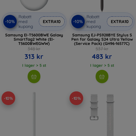
Rabatt
Rabatt
-10%
-10%
med
EXTRA10
med
EXTRA10
kupong
kupong
Samsung EI-T5600BWE Galaxy
Samsung EJ-PS928BYE Stylus S
SmartTag2 White (EI-
Pen for Galaxy S24 Ultra Yellow
T5600BWEGWW)
(Service Pack) (GH96-16577C)
348 kr
537 kr
313 kr
483 kr
I lager > 5 st
I lager > 5 st
-10%
-10%