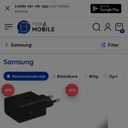
×
Ladda ner vår app
och handla
enklare.
0
Samsung
Filter
Samsung
Rekommenderade
Bästsäljare
Billig
Dyrt
-10%
-10%