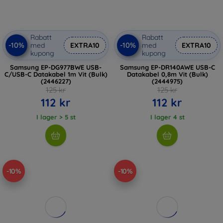
Rabatt
Rabatt
-10%
-10%
med
EXTRA10
med
EXTRA10
kupong
kupong
Samsung EP-DG977BWE USB-
Samsung EP-DR140AWE USB-C
C/USB-C Datakabel 1m Vit (Bulk)
Datakabel 0,8m Vit (Bulk)
(2446227)
(2444975)
125 kr
125 kr
112 kr
112 kr
I lager > 5 st
I lager 4 st
-10%
-10%