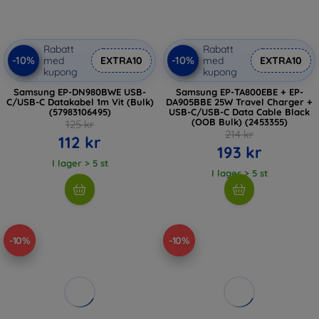
Rabatt
Rabatt
-10%
-10%
med
EXTRA10
med
EXTRA10
kupong
kupong
Samsung EP-DN980BWE USB-
Samsung EP-TA800EBE + EP-
C/USB-C Datakabel 1m Vit (Bulk)
DA905BBE 25W Travel Charger +
(57983106495)
USB-C/USB-C Data Cable Black
(OOB Bulk) (2453355)
125 kr
214 kr
112 kr
193 kr
I lager > 5 st
I lager > 5 st
-10%
-10%