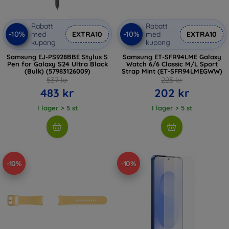
Rabatt
Rabatt
-10%
-10%
med
EXTRA10
med
EXTRA10
kupong
kupong
Samsung EJ-PS928BBE Stylus S
Samsung ET-SFR94LME Galaxy
Pen for Galaxy S24 Ultra Black
Watch 6/6 Classic M/L Sport
(Bulk) (57983126009)
Strap Mint (ET-SFR94LMEGWW)
537 kr
225 kr
483 kr
202 kr
I lager > 5 st
I lager > 5 st
-10%
-10%