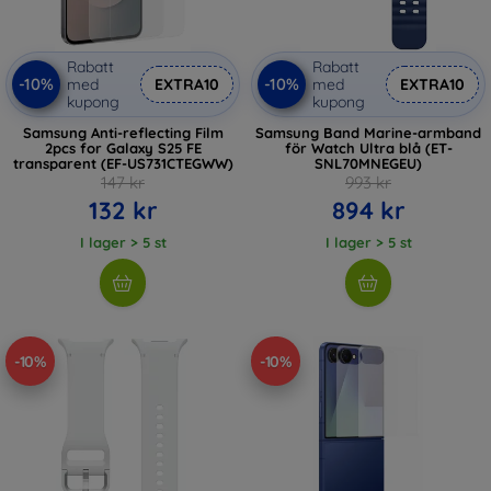
Rabatt
Rabatt
-10%
-10%
med
EXTRA10
med
EXTRA10
kupong
kupong
Samsung Anti-reflecting Film
Samsung Band Marine-armband
2pcs for Galaxy S25 FE
för Watch Ultra blå (ET-
transparent (EF-US731CTEGWW)
SNL70MNEGEU)
147 kr
993 kr
132 kr
894 kr
I lager > 5 st
I lager > 5 st
-10%
-10%