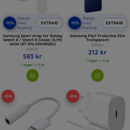
Rabatt
Rabatt
-10%
-10%
med
EXTRA10
med
EXTRA10
kupong
kupong
Samsung Sport strap for Galaxy
Samsung Flip7 Protective Film
Watch 8 / Watch 8 Classic (S/M)
Transparent
white (ET-SNL32SWEGEU)
236 kr
648 kr
212 kr
583 kr
I lager > 5 st
I lager > 5 st
-10%
-10%