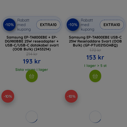
Rabatt
Rabatt
-10%
-10%
med
EXTRA10
med
EXTRA10
kupong
kupong
Samsung EP-TA800EBE + EP-
Samsung EP-TA800EBE USB-C
DG980BBE 25W reseadapter +
25W Reseladdare Svart (OOB
USB-C/USB-C datakabel svart
Bulk) (GP-PTU021SOABQ)
(OOB Bulk) (2453214)
170 kr
214 kr
153 kr
193 kr
I lager > 5 st
Sista varan i lager
-10%
-10%