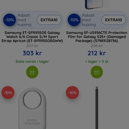
Rabatt
Rabatt
-10%
-10%
med
EXTRA10
med
EXTRA10
kupong
kupong
Samsung ET-SFR93SOE Galaxy
Samsung EF-US936CTE Protection
Watch 6/6 Classic S/M Sport
Film for Galaxy S25+ (Damaged
Strap Apricot (ET-SFR93SOEGWW)
Package) (57983128736)
337 kr
236 kr
303 kr
212 kr
Sista varan i lager
I lager > 5 st
-10%
-10%