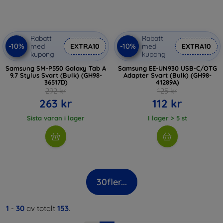
Rabatt
Rabatt
-10%
-10%
med
EXTRA10
med
EXTRA10
kupong
kupong
Samsung SM-P550 Galaxy Tab A
Samsung EE-UN930 USB-C/OTG
9.7 Stylus Svart (Bulk) (GH98-
Adapter Svart (Bulk) (GH98-
36517D)
41289A)
292 kr
125 kr
263 kr
112 kr
Sista varan i lager
I lager > 5 st
30
fler...
1
-
30
av totalt
153
.