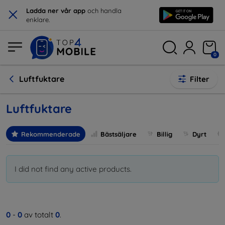
×
Ladda ner vår app
och handla
enklare.
0
Luftfuktare
Filter
Luftfuktare
Rekommenderade
Bästsäljare
Billig
Dyrt
I did not find any active products.
0
-
0
av totalt
0
.