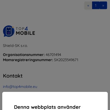
«
1
»
Shield-SK s.r.o.
Organisationsnummer:
46701494
Momsregistreringsnummer:
SK2023549671
Kontakt
info@top4mobile.eu
Skriv till oss
Måndag till fredag:
Denna webbplats använder