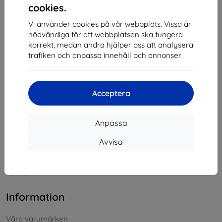
På nätet
8:00 - 16:00
cookies.
Lördag och söndag:
Vi använder cookies på vår webbplats. Vissa är
Offline
nödvändiga för att webbplatsen ska fungera
korrekt, medan andra hjälper oss att analysera
trafiken och anpassa innehåll och annonser.
Handla
Frakt och betalning
Acceptera
Blogg
Cashback
Anpassa
Retur
Avvisa
Reklamation
Kontakt
Information
Våra varumärken