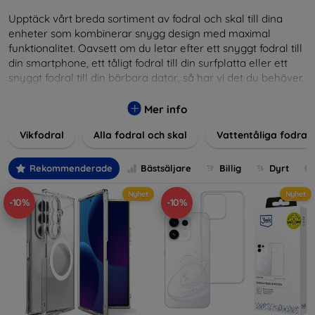
Upptäck vårt breda sortiment av fodral och skal till dina
enheter som kombinerar snygg design med maximal
funktionalitet. Oavsett om du letar efter ett snyggt fodral till
din smartphone, ett tåligt fodral till din surfplatta eller ett
snyggt fodral till din bärbara dator, så har vi det du behöver.
Våra produkter ger utmärkt skydd mot skador, repor och
stötar, samtidigt som de tar hänsyn till användarnas
Mer info
estetiska och praktiska krav.
Vikfodral
Alla fodral och skal
Vattentåliga fodral
Välj bland en mängd olika material, färger och mönster för
att hitta rätt tillbehör till din enhet. Våra fodral och skal är
Rekommenderade
Bästsäljare
Billig
Dyrt
inte bara praktiska utan också moderiktiga, vilket gör dem
till en integrerad del av din vardagsoutfit. För teknikälskare
Nyhet
Nyhet
-10%
-10%
eller de som bara vill skydda sin investering, vi finns här för
dig.