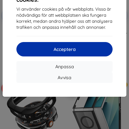
Vi använder cookies på vår webbplats. Vissa är
Rabatt
Rabatt
nödvändiga för att webbplatsen ska fungera
-10%
-10%
med
EXTRA10
med
EXTRA10
kupong
kupong
korrekt, medan andra hjälper oss att analysera
trafiken och anpassa innehåll och annonser.
EF-QF971CTE Samsung Clear
SPIGEN RUGGED ARMOR
Cover for Galaxy Z Fold 8
SAMSUNG GALAXY WATCH ULTRA
Transparent (57983131084)
2 2026 (47 MM) MATTE BLACK
(ACS11611)
426 kr
237 kr
383 kr
Acceptera
213 kr
I lager > 5 st
I lager > 5 st
Anpassa
Avvisa
Nyhet
Nyhet
-10%
-10%