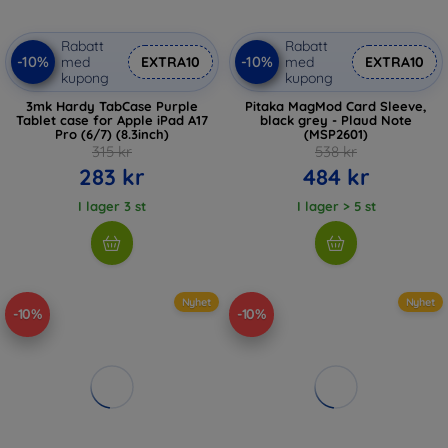
Rabatt
Rabatt
-10%
-10%
med
EXTRA10
med
EXTRA10
kupong
kupong
3mk Hardy TabCase Purple
Pitaka MagMod Card Sleeve,
Tablet case for Apple iPad A17
black grey - Plaud Note
Pro (6/7) (8.3inch)
(MSP2601)
315 kr
538 kr
283 kr
484 kr
I lager 3 st
I lager > 5 st
Nyhet
Nyhet
-10%
-10%