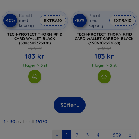
Rabatt
Rabatt
-10%
-10%
med
EXTRA10
med
EXTRA10
kupong
kupong
TECH-PROTECT THORN RFID
TECH-PROTECT THORN RFID
CARD WALLET BLACK
CARD WALLET CARBON BLACK
(5906302323838)
(5906302323869)
203 kr
203 kr
183 kr
183 kr
I lager > 5 st
I lager > 5 st
30
fler...
1
-
30
av totalt
16170
.
2
3
4
539
»
«
1
…