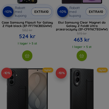
Rabatt
Rabatt
-10%
-10%
med
EXTRA10
med
EXTRA10
kupong
kupong
Case Samsung Flipsuit for Galaxy
Etui Samsung Clear Magnet do
Z Flip8 black (EF-FF776CBEGWW)
Galaxy Z Fold8 Ultra
przezroczysty (EF-CF976CTEGWW)
582 kr
515 kr
524 kr
463 kr
I lager > 5 st
I lager > 5 st
Nyhet
Nyhet
-10%
-10%