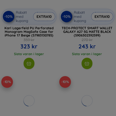
Rabatt
Rabatt
-10%
-10%
med
EXTRA10
med
EXTRA10
kupong
kupong
Karl Lagerfeld PU Perforated
TECH-PROTECT SMART WALLET
Monogram MagSafe Case for
GALAXY A27 5G MATTE BLACK
iPhone 17 Beige (57983130785)
(5906302392599)
359 kr
270 kr
323 kr
243 kr
Sista varan i lager
Sista varan i lager
-10%
-10%