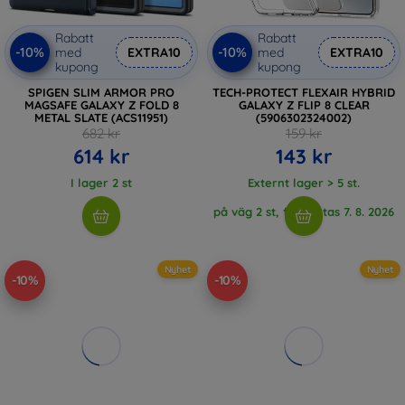
Rabatt
Rabatt
-10%
-10%
med
EXTRA10
med
EXTRA10
kupong
kupong
SPIGEN SLIM ARMOR PRO
TECH-PROTECT FLEXAIR HYBRID
MAGSAFE GALAXY Z FOLD 8
GALAXY Z FLIP 8 CLEAR
METAL SLATE (ACS11951)
(5906302324002)
682 kr
159 kr
614 kr
143 kr
I lager 2 st
Externt lager > 5 st.
på väg 2 st, förväntas 7. 8. 2026
Nyhet
Nyhet
-10%
-10%