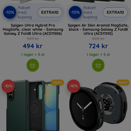
Rabatt
Rabatt
-10%
-10%
med
EXTRA10
med
EXTRA10
kupong
kupong
Spigen Ultra Hybrid Pro
Spigen Air Skin Aramid MagSafe,
MagSafe, clear white - Samsung
black - Samsung Galaxy Z Fold8
Galaxy Z Fold8 Ultra (ACS11506)
Ultra (ACS11510)
549 kr
805 kr
494 kr
724 kr
I lager > 5 st
I lager > 5 st
Nyhet
Nyhet
-10%
-10%