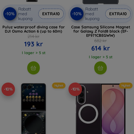
Rabatt
Rabatt
-10%
-10%
med
EXTRA10
med
EXTRA10
kupong
kupong
Puluz waterproof diving case for
Case Samsung Silicone Magnet
DJI Osmo Action 6 (up to 60m)
for Galaxy Z Fold8 black (EF-
EF971CBEGWW)
214 kr
682 kr
193 kr
614 kr
I lager > 5 st
I lager > 5 st
Nyhet
Nyhet
-10%
-10%