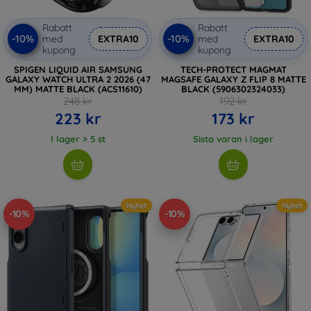
Rabatt
Rabatt
-10%
-10%
med
EXTRA10
med
EXTRA10
kupong
kupong
SPIGEN LIQUID AIR SAMSUNG
TECH-PROTECT MAGMAT
GALAXY WATCH ULTRA 2 2026 (47
MAGSAFE GALAXY Z FLIP 8 MATTE
MM) MATTE BLACK (ACS11610)
BLACK (5906302324033)
248 kr
192 kr
223 kr
173 kr
I lager > 5 st
Sista varan i lager
Nyhet
Nyhet
-10%
-10%