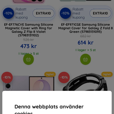
Rabatt
Rabatt
-10%
-10%
med
EXTRA10
med
EXTRA10
kupong
kupong
EF-EF776CVE Samsung Silicone
EF-EF971CGE Samsung Silicone
Magnetic Cover with Ring for
Magnet Cover for Galaxy Z Fold 8
Galaxy Z Flip 8 Violet
Green (57983131093)
(57983131102)
682 kr
526 kr
614 kr
473 kr
I lager > 5 st
I lager > 5 st
Nyhet
Nyhet
-10%
-10%
Denna webbplats använder
cookies.