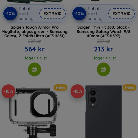
Rabatt
Rabatt
-10%
-10%
med
EXTRA10
med
EXTRA10
kupong
kupong
Spigen Tough Armor Pro
Spigen Thin Fit 360, black -
MagSafe, abyss green - Samsung
Samsung Galaxy Watch 9/8
Galaxy Z Fold8 Ultra (ACS11851)
40mm (ACS11597)
627 kr
237 kr
564 kr
213 kr
I lager > 5 st
I lager > 5 st
Nyhet
Nyhet
-10%
-10%