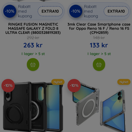
Rabatt
Rabatt
-10%
-10%
med
EXTRA10
med
EXTRA10
kupong
kupong
RINGKE FUSION MAGNETIC
3mk Clear Case Smartphone case
MAGSAFE GALAXY Z FOLD 8
for Oppo Reno 16 F / Reno 16 FS
ULTRA CLEAR (8800328819283)
(CPH2859)
292 kr
148 kr
263 kr
133 kr
I lager > 5 st
I lager > 5 st
Nyhet
Nyhet
-10%
-10%