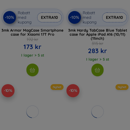
Rabatt
Rabatt
-10%
-10%
med
EXTRA10
med
EXTRA10
kupong
kupong
3mk Armor MagCase Smartphone
3mk Hardy TabCase Blue Tablet
case for Xiaomi 17T Pro
case for Apple iPad A16 (10/11)
(11inch)
192 kr
315 kr
173 kr
283 kr
I lager > 5 st
I lager > 5 st
Nyhet
Nyhet
-10%
-10%