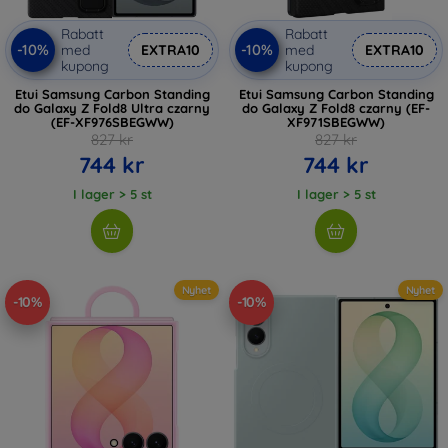
Rabatt
Rabatt
-10%
-10%
med
EXTRA10
med
EXTRA10
kupong
kupong
Etui Samsung Carbon Standing
Etui Samsung Carbon Standing
do Galaxy Z Fold8 Ultra czarny
do Galaxy Z Fold8 czarny (EF-
(EF-XF976SBEGWW)
XF971SBEGWW)
827 kr
827 kr
744 kr
744 kr
I lager > 5 st
I lager > 5 st
Nyhet
Nyhet
-10%
-10%