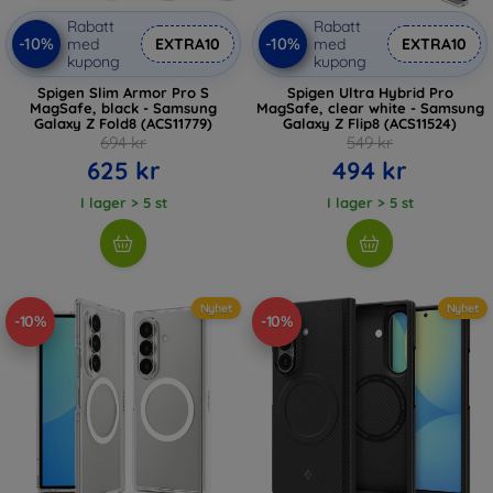
Rabatt
Rabatt
-10%
-10%
med
EXTRA10
med
EXTRA10
kupong
kupong
Spigen Slim Armor Pro S
Spigen Ultra Hybrid Pro
MagSafe, black - Samsung
MagSafe, clear white - Samsung
Galaxy Z Fold8 (ACS11779)
Galaxy Z Flip8 (ACS11524)
694 kr
549 kr
625 kr
494 kr
I lager > 5 st
I lager > 5 st
Nyhet
Nyhet
-10%
-10%