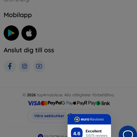
Mobilapp
Anslut dig till oss
©
2026
top4mobile.se. Alla rättigheter förbehållna.
Top4Mobile.se
Våra webbutiker
Excellent
4.6
13575 reviews
AI powered by
Eurion