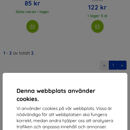
85 kr
122 kr
Sista varan i lager
I lager 5 st
1
-
2
av totalt
2
.
«
1
»
Denna webbplats använder
cookies.
Vi använder cookies på vår webbplats. Vissa är
Shield-SK s.r.o.
nödvändiga för att webbplatsen ska fungera
korrekt, medan andra hjälper oss att analysera
Organisationsnummer:
46701494
trafiken och anpassa innehåll och annonser.
Momsregistreringsnummer:
SK2023549671