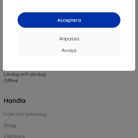
Kontakt
Acceptera
info@top4mobile.eu
Anpassa
Skriv till oss
Avvisa
Måndag till fredag:
På nätet
8:00 - 16:00
Lördag och söndag:
Offline
Handla
Frakt och betalning
Blogg
Cashback