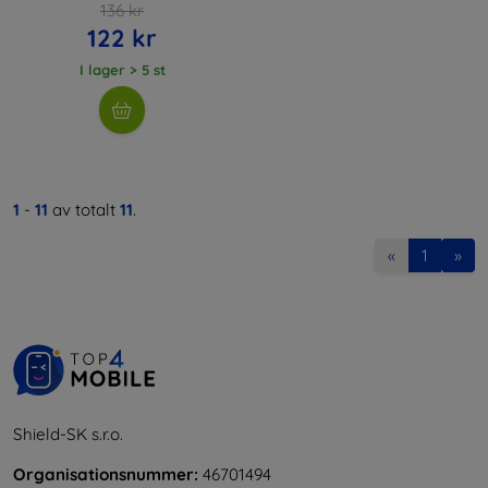
136 kr
122 kr
I lager > 5 st
1
-
11
av totalt
11
.
«
1
»
Shield-SK s.r.o.
Organisationsnummer:
46701494