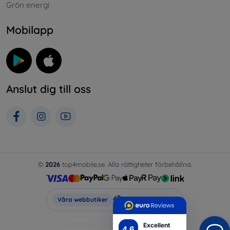
Grön energi
Mobilapp
Anslut dig till oss
©
2026
top4mobile.se. Alla rättigheter förbehållna.
Top4Mobile.se
Våra webbutiker
Excellent
4.6