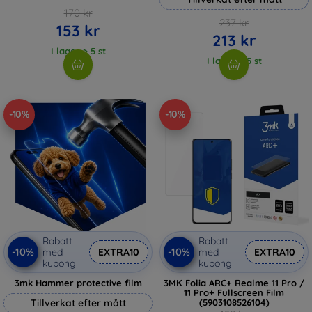
170 kr
237 kr
153 kr
213 kr
I lager > 5 st
I lager > 5 st
-10%
-10%
Rabatt
Rabatt
-10%
-10%
med
EXTRA10
med
EXTRA10
kupong
kupong
3mk Hammer protective film
3MK Folia ARC+ Realme 11 Pro /
11 Pro+ Fullscreen Film
Tillverkat efter mått
(5903108526104)