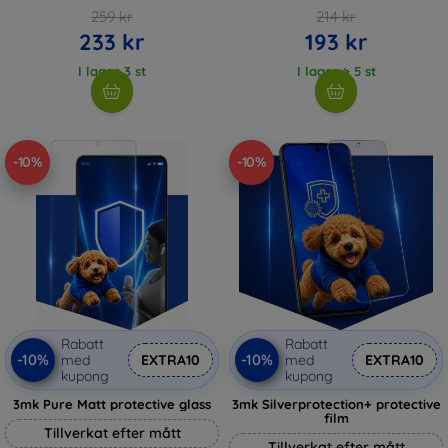
259 kr
214 kr
233 kr
193 kr
I lager 3 st
I lager > 5 st
-10%
-10%
Rabatt
Rabatt
-10%
-10%
med
EXTRA10
med
EXTRA10
kupong
kupong
3mk Pure Matt protective glass
3mk Silverprotection+ protective
film
Tillverkat efter mått
Tillverkat efter mått