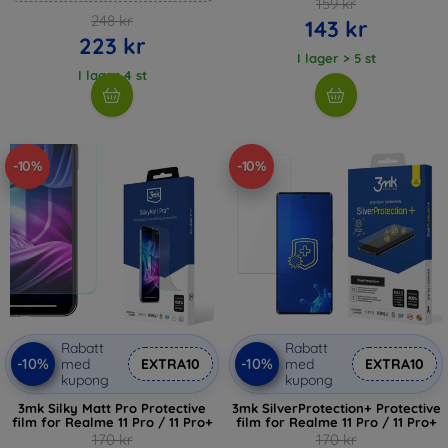
159 kr
248 kr
143 kr
223 kr
I lager > 5 st
I lager 4 st
-10%
-10%
Rabatt
Rabatt
-10%
-10%
med
EXTRA10
med
EXTRA10
kupong
kupong
3mk Silky Matt Pro Protective
3mk SilverProtection+ Protective
film for Realme 11 Pro / 11 Pro+
film for Realme 11 Pro / 11 Pro+
170 kr
170 kr