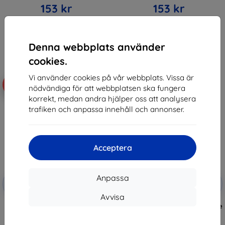
153 kr
153 kr
I lager > 5 st
I lager 5 st
Denna webbplats använder
cookies.
Vi använder cookies på vår webbplats. Vissa är
-10%
-10%
nödvändiga för att webbplatsen ska fungera
korrekt, medan andra hjälper oss att analysera
trafiken och anpassa innehåll och annonser.
Acceptera
Rabatt
Rabatt
Anpassa
-10%
-10%
med
EXTRA10
med
EXTRA10
kupong
kupong
Avvisa
3mk 1UP Protective film for
3mk Silky Matt Privacy Protective
Realme 11 Pro / 11 Pro+
film for Realme 11 Pro
270 kr
192 kr