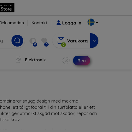
Reklamation
Kontakt
Logga in
Varukorg
0
0
0
Elektronik
Rea
m kombinerar snygg design med maximal
ne, ett tåligt fodral till din surfplatta eller ett
odukter ger utmärkt skydd mot skador, repor och
tiska krav.
tillbehör till din enhet. Våra fodral och skal är