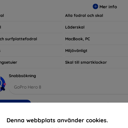
ra praktiska utan också moderiktiga, vilket gör dem till en integ
Mer info
e som bara vill skydda sin investering, vi finns här för dig.
al
Alla fodral och skal
l
Läderskal
ch surfplattefodral
MacBook, PC
s
Miljövänligt
ngsetuier
Skal till smartklockor
Snabbsökning
GoPro Hero 8
kommenderade
Bästsäljare
Billig
Dyrt
Nedsatt
Denna webbplats använder cookies.