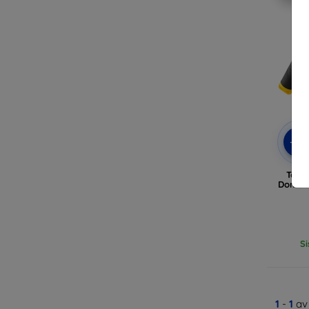
-5%
Tele
Dome P
Si
1
-
1
av 