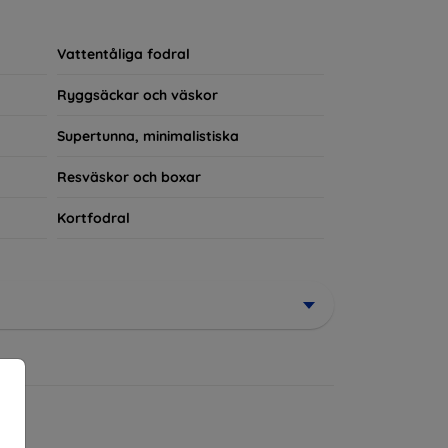
rerad del av din vardagsoutfit. För teknikälskare
Vattentåliga fodral
Ryggsäckar och väskor
Supertunna, minimalistiska
Resväskor och boxar
Kortfodral