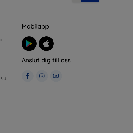
n
Mobilapp
n
Anslut dig till oss
icy