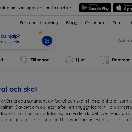
adda ner vår app
och handla enklare.
Frakt och betalning
Blogg
Cashback
Retur
du hjälp?
men till vår
dd
Tillbehör
Ljud
Remmar
al och skal
k vårt breda sortiment av fodral och skal till dina enheter so
nalitet. Oavsett om du letar efter ett snyggt fodral till din smartpho
fodral till din bärbara dator, så har vi det du behöver. Våra pr
 samtidigt som de tar hänsyn till användarnas estetiska och prak
and en mängd olika material, färger och mönster för att hitta rätt 