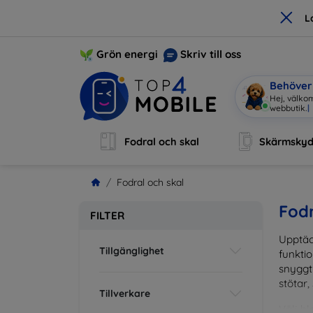
×
L
Grön energi
Skriv till oss
Behöver 
Hej, välkom
webbutik.
|
Fodral och skal
Skärmsky
Fodral och skal
Fodr
FILTER
Upptäc
Tillgänglighet
funktio
snyggt 
stötar,
Tillverkare
Välj bl