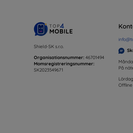
Kont
info@t
Shield-SK s.r.o.
Skr
Organisationsnummer:
46701494
Måndag 
Momsregistreringsnummer:
På nät
SK2023549671
Lördag
Offline