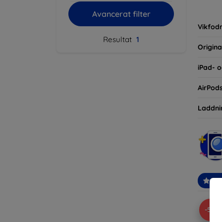
inte ba
Avancerat filter
eller d
Vikfodr
Resultat
1
Origina
iPad- o
AirPod
Laddni
Re
-5%