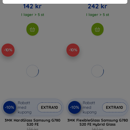
142 kr
242 kr
I lager > 5 st
I lager > 5 st
-10%
-10%
Rabatt
Rabatt
-10%
-10%
med
EXTRA10
med
EXTRA10
kupong
kupong
3MK HardGlass Samsung G780
3MK FlexibleGlass Samsung G780
S20 FE
S20 FE Hybrid Glass
136 kr
147 kr