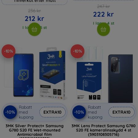
Tillverkat efter mått
247 kr
236 kr
222 kr
212 kr
I lager 4 st
I lager > 5 st
-10%
-10%
Rabatt
Rabatt
-10%
-10%
med
EXTRA10
med
EXTRA10
kupong
kupong
3MK Silver Protect+ Samsung
3MK Lens Protect Samsung G780
G780 S20 FE Wet-mounted
S20 FE kameralinsskydd 4 st
Antimicrobial film
(5903108305716)