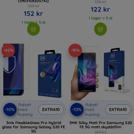
(5903108305792)
136 kr
169 kr
122 kr
152 kr
I lager > 5 st
I lager > 5 st
-42%
-10%
Rabatt
Rabatt
-10%
-10%
med
EXTRA10
med
EXTRA10
kupong
kupong
3mk FlexibleGlass Pro Hybrid
3MK Silky Matt Pro Samsung S20
glass for Samsung Galaxy S20 FE
FE 5G matt skyddsfilm
5G
169 kr