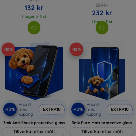
258 kr
132 kr
232 kr
I lager > 5 st
I lager 3 st
-10%
-10%
Rabatt
Rabatt
-10%
-10%
med
EXTRA10
med
EXTRA10
kupong
kupong
3mk Anti-Shock protective glass
3mk Pure Matt protective glass
Tillverkat efter mått
Tillverkat efter mått