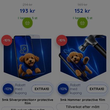
214 kr
169 kr
193 kr
152 kr
I lager > 5 st
I lager > 5 st
-10%
-10%
Rabatt
Rabatt
-10%
-10%
med
EXTRA10
med
EXTRA10
kupong
kupong
3mk Silverprotection+ protective
3mk Hammer protective film
film
Tillverkat efter mått