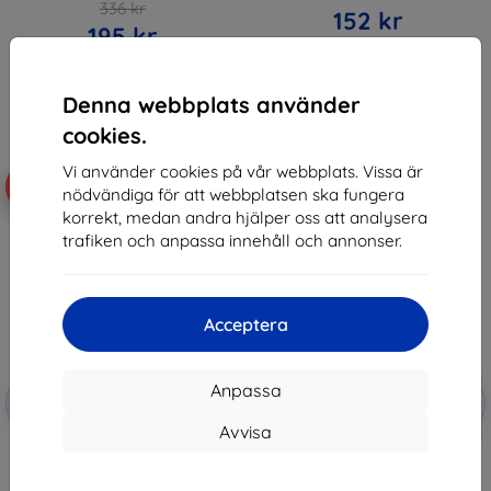
336 kr
152 kr
195 kr
I lager > 5 st
Sista varan i lager
Denna webbplats använder
cookies.
Vi använder cookies på vår webbplats. Vissa är
-10%
-10%
nödvändiga för att webbplatsen ska fungera
korrekt, medan andra hjälper oss att analysera
trafiken och anpassa innehåll och annonser.
Acceptera
Rabatt
Rabatt
Anpassa
-10%
-10%
med
EXTRA10
med
EXTRA10
kupong
kupong
Avvisa
3MK Folia ARC+ Samsung G781
3MK Foil 1UP Samsung G781 S20
S20 FE 5G Fullscreen film
FE 5G Foil Gaming 3 pcs
158 kr
269 kr