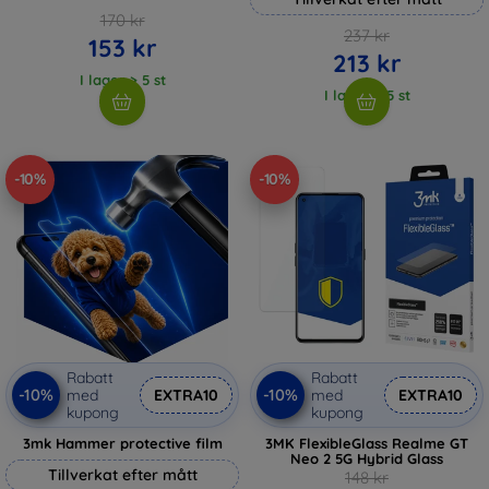
170 kr
237 kr
153 kr
213 kr
I lager > 5 st
I lager > 5 st
-10%
-10%
Rabatt
Rabatt
-10%
-10%
med
EXTRA10
med
EXTRA10
kupong
kupong
3mk Hammer protective film
3MK FlexibleGlass Realme GT
Neo 2 5G Hybrid Glass
Tillverkat efter mått
148 kr