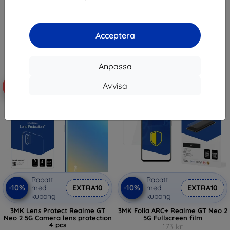
170 kr
122 kr
153 kr
I lager 5 st
I lager > 5 st
Acceptera
Anpassa
Avvisa
-10%
-43%
Rabatt
Rabatt
-10%
-10%
med
EXTRA10
med
EXTRA10
kupong
kupong
3MK Lens Protect Realme GT
3MK Folia ARC+ Realme GT Neo 2
Neo 2 5G Camera lens protection
5G Fullscreen film
4 pcs
173 kr