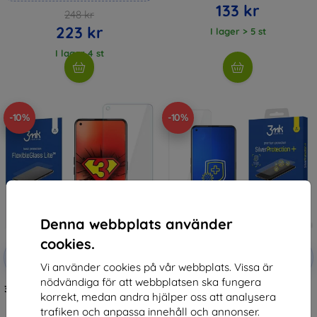
133 kr
248 kr
223 kr
I lager > 5 st
I lager 4 st
-10%
-10%
Denna webbplats använder
cookies.
Rabatt
Rabatt
-10%
-10%
med
EXTRA10
med
EXTRA10
Vi använder cookies på vår webbplats. Vissa är
kupong
kupong
nödvändiga för att webbplatsen ska fungera
3MK FlexibleGlass Lite Realme GT
3MK Silver Protect + Realme GT
korrekt, medan andra hjälper oss att analysera
Neo 2 5G Hybrid Glass Lite
Neo 2 5G Wet-mounted
Antimicrobial Film
136 kr
trafiken och anpassa innehåll och annonser.