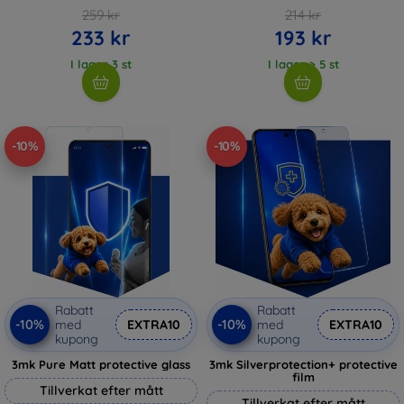
259 kr
214 kr
233 kr
193 kr
I lager 3 st
I lager > 5 st
-10%
-10%
Rabatt
Rabatt
-10%
-10%
med
EXTRA10
med
EXTRA10
kupong
kupong
3mk Pure Matt protective glass
3mk Silverprotection+ protective
film
Tillverkat efter mått
Tillverkat efter mått