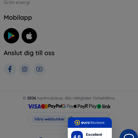
Grön energi
Mobilapp
Anslut dig till oss
©
2026
top4mobile.se. Alla rättigheter förbehållna.
Top4Mobile.se
Våra webbutiker
Excellent
4.6