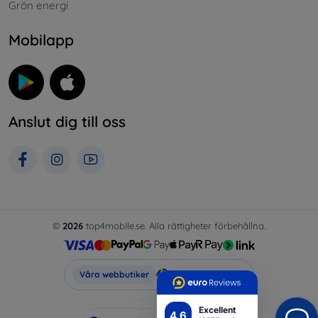
Grön energi
Mobilapp
Anslut dig till oss
©
2026
top4mobile.se. Alla rättigheter förbehållna.
Top4Mobile.se
Våra webbutiker
Excellent
4.6