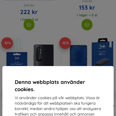
170 kr
247 kr
153 kr
222 kr
I lager > 5 st
I lager 3 st
-10%
-10%
Denna webbplats använder
cookies.
Rabatt
Rabatt
-10%
-10%
med
EXTRA10
med
EXTRA10
Vi använder cookies på vår webbplats. Vissa är
kupong
kupong
nödvändiga för att webbplatsen ska fungera
3MK Xiaomi Mi Note 10 Lite - 3mk
3MK Samsung Galaxy Note10 Lite
korrekt, medan andra hjälper oss att analysera
Lens Protection
- 3mk ARC Special Edition
136 kr
159 kr
trafiken och anpassa innehåll och annonser.