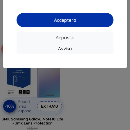
122 kr
143 kr
I lager > 5 st
I lager > 5 st
Acceptera
Anpassa
Avvisa
-10%
Rabatt
-10%
med
EXTRA10
kupong
3MK Samsung Galaxy Note10 Lite
- 3mk Lens Protection
136 kr