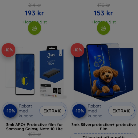
214 kr
170 kr
193 kr
153 kr
I lager > 5 st
I lager > 5 st
-10%
-10%
Rabatt
Rabatt
-10%
-10%
med
EXTRA10
med
EXTRA10
kupong
kupong
3mk ARC+ Protective film for
3mk Silverprotection+ protective
Samsung Galaxy Note 10 Lite
film
159 kr
Tillverkat efter mått