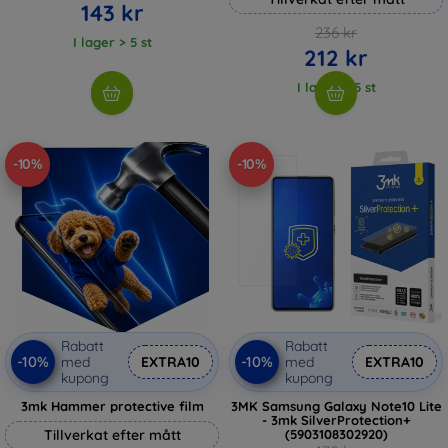
143 kr
236 kr
I lager > 5 st
212 kr
I lager > 5 st
-10%
-10%
Rabatt
Rabatt
-10%
-10%
med
EXTRA10
med
EXTRA10
kupong
kupong
3mk Hammer protective film
3MK Samsung Galaxy Note10 Lite
- 3mk SilverProtection+
Tillverkat efter mått
(5903108302920)