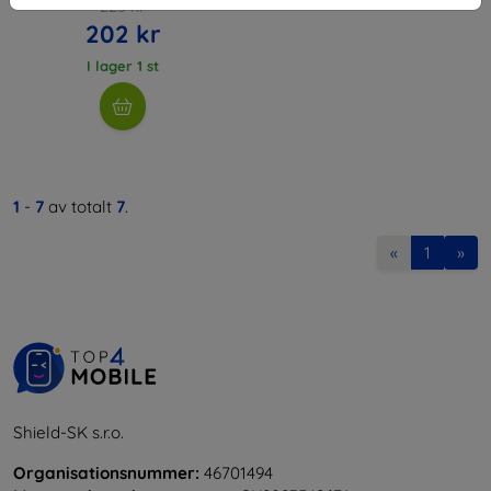
225 kr
202 kr
I lager 1 st
1
-
7
av totalt
7
.
«
1
»
Shield-SK s.r.o.
Organisationsnummer:
46701494