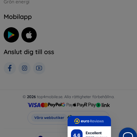
Grön energi
Mobilapp
Anslut dig till oss
©
2026
top4mobile.se. Alla rättigheter förbehållna.
Top4Mobile.se
Våra webbutiker
Excellent
4.6