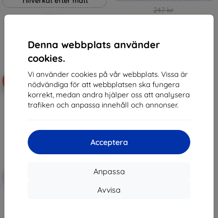
Tillverkat efter mått
247 kr
236 kr
222 kr
212 kr
I lager 4 st
Denna webbplats använder
I lager > 5 st
cookies.
Vi använder cookies på vår webbplats. Vissa är
-10%
nödvändiga för att webbplatsen ska fungera
korrekt, medan andra hjälper oss att analysera
trafiken och anpassa innehåll och annonser.
Acceptera
Rabatt
Anpassa
-10%
med
EXTRA10
kupong
Avvisa
3MK FlexibleGlass Lite Lenovo
Yoga 7i Gen 7 Hybridglas Lite
(5903108515702)