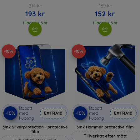
214 kr
169 kr
193 kr
152 kr
I lager > 5 st
I lager > 5 st
-10%
-10%
Rabatt
Rabatt
-10%
-10%
med
EXTRA10
med
EXTRA10
kupong
kupong
3mk Silverprotection+ protective
3mk Hammer protective film
film
Tillverkat efter mått