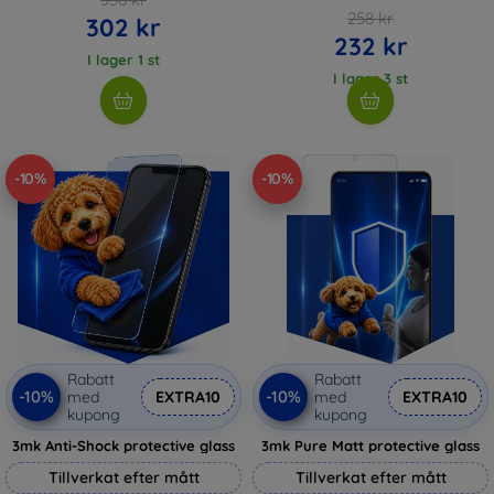
258 kr
302 kr
232 kr
I lager 1 st
I lager 3 st
-10%
-10%
Rabatt
Rabatt
-10%
-10%
med
EXTRA10
med
EXTRA10
kupong
kupong
3mk Anti-Shock protective glass
3mk Pure Matt protective glass
Tillverkat efter mått
Tillverkat efter mått