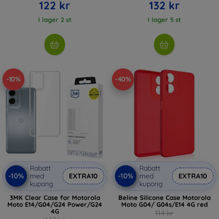
122 kr
132 kr
I lager 2 st
I lager 5 st
-10%
-40%
Rabatt
Rabatt
-10%
-10%
med
EXTRA10
med
EXTRA10
kupong
kupong
3MK Clear Case for Motorola
Beline Silicone Case Motorola
Moto E14/G04/G24 Power/G24
Moto G04/ G04s/E14 4G red
4G
114 kr