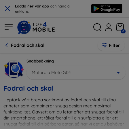
×
Ladda ner vår app
och handla
enklare.
0
Fodral och skal
Filter
Snabbsökning
Motorola Moto G04
Fodral och skal
Upptäck vårt breda sortiment av fodral och skal till dina
enheter som kombinerar snygg design med maximal
funktionalitet. Oavsett om du letar efter ett snyggt fodral till
din smartphone, ett tåligt fodral till din surfplatta eller ett
snyggt fodral till din bärbara dator, så har vi det du behöver.