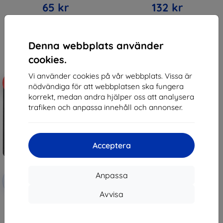
65 kr
132 kr
Sista varan i lager
I lager > 5 st
Denna webbplats använder
cookies.
Vi använder cookies på vår webbplats. Vissa är
-10%
nödvändiga för att webbplatsen ska fungera
korrekt, medan andra hjälper oss att analysera
trafiken och anpassa innehåll och annonser.
Acceptera
Rabatt
Anpassa
-10%
med
EXTRA10
kupong
Avvisa
TECH-PROTECT WALLET
MOTOROLA MOTO G24 / G24
POWER / G04 SVART