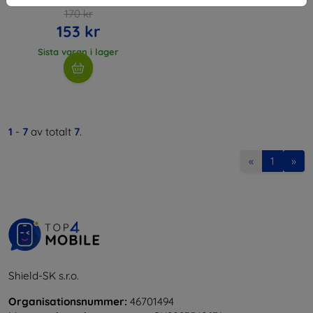
(5906302307913)
170 kr
153 kr
Sista varan i lager
1
-
7
av totalt
7
.
«
1
»
Shield-SK s.r.o.
Organisationsnummer:
46701494