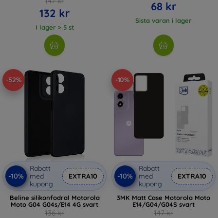
147 kr
68 kr
132 kr
Sista varan i lager
I lager > 5 st
-52%
-10%
Rabatt
Rabatt
-10%
-10%
med
EXTRA10
med
EXTRA10
kupong
kupong
Beline silikonfodral Motorola
3MK Matt Case Motorola Moto
Moto G04 G04s/E14 4G svart
E14/G04/G04S svart
136 kr
147 kr