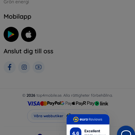
Grön energi
Mobilapp
Anslut dig till oss
©
2026
top4mobile.se. Alla rättigheter förbehållna.
Top4Mobile.se
Våra webbutiker
Excellent
4.6